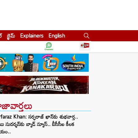
ల్
క్రైమ్
Explainers
English
ాజావార్తలు
faraz Khan: సర్ఫరాజ్ ఖాన్‌‌కు శుభవార్త..
ి సుదర్శన్‌కు బ్యాడ్ న్యూస్.. బీసీసీఐ కీలక
్ణయం..