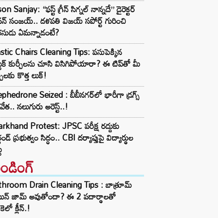
on Sanjay: “ఫస్ట్ గ్రీన్ సిగ్నల్ నాన్నదే” డైరెక్టర్‌
న్ సంజయ్.. దళపతి విజయ్ సపోర్ట్ గురించి
రసుడు ఏమన్నాడంటే?
stic Chairs Cleaning Tips: పసుపెక్కిన
ాస్టిక్ కుర్చీలను చూసి విసిగిపోయారా? ఈ టిప్‌తో మీ
్చీలకు కొత్త లుక్!
hedrone Seized : బీబీనగర్‌లో భారీగా డ్రగ్స్
టివేత.. నలుగురు అరెస్ట్..!
rkhand Protest: JPSC పరీక్ష రద్దుకు
ఖండ్ ప్రభుత్వం సిద్ధం.. CBI దర్యాప్తుపై విద్యార్థుల
ు
రెండింగ్‌
throom Drain Cleaning Tips : బాత్రూమ్
ెయిన్ జామ్ అవుతోందా? ఈ 2 పదార్థాలతో
కెలో క్లీన్.!