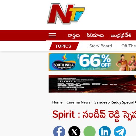
వార్తలు
సినిమాలు
ఆంధ్రప్రదేశ్
Story Board
Off Th
TOPICS
Home
Cinema News
Sandeep Reddy Special 
Spirit : సందీప్ రెడ్డి స్పె