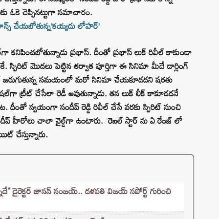
ుకు ఓకె చెప్పినట్టుగా సమాచారం.
మాన్స్ చేయబోతున్న’కయ్యదు లోహర్’
గా కనిపించబోతున్నాడు ప్రభాస్. దీంతో ప్రభాస్ లుక్‌ రివీల్ కాకుండా
ుకే. స్పిరిట్ మొదలు పెట్టిన తర్వాత పూర్తిగా ఈ సినిమా మీదే డార్లింగ్
జెక్ట్ జరుగుతున్న సమయంలో మరో సినిమా చేయకూడదని షరతు
షల్‌గా ట్రీట్ చేసేలా రెడీ అవుతున్నాడు. తన లుక్ లీక్ కాకూడదనే
. దీంతో స్వయంగా సందీప్ రెడ్డి రివీల్ చేసే వరకు స్పిరిట్ నుంచి
దీప్ హీరోలు చాలా వైల్డ్‌గా ఉంటారు. రెబల్ స్టార్ ను ఏ రేంజ్ లో
ిట్ చేస్తున్నారు.
న్నదే" డైరెక్టర్‌ జాసన్ సంజయ్.. దళపతి విజయ్ సపోర్ట్ గురించి