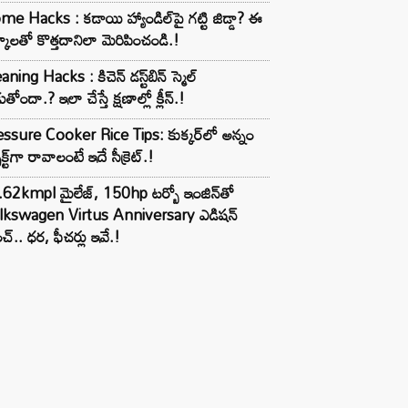
e Hacks : కడాయి హ్యాండిల్‌పై గట్టి జిడ్డా? ఈ
్కాలతో కొత్తదానిలా మెరిపించండి.!
aning Hacks : కిచెన్ డస్ట్‌బిన్ స్మెల్
ుతోందా.? ఇలా చేస్తే క్షణాల్లో క్లీన్.!
ssure Cooker Rice Tips: కుక్కర్‌లో అన్నం
ెక్ట్‌గా రావాలంటే ఇదే సీక్రెట్.!
62kmpl మైలేజ్, 150hp టర్బో ఇంజిన్‌తో
lkswagen Virtus Anniversary ఎడిషన్
చ్.. ధర, ఫీచర్లు ఇవే.!