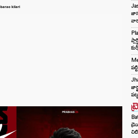
Jas
barao kilari
జాస
వా
Pla
ప్ల
కుర
Mep
పట్
Jha
జార్
పట్ట
ట్
Ba
డ్ర
చిటి