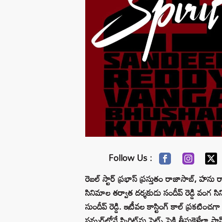
Follow Us :
రెబల్ స్టార్ ప్రభాస్ ప్రస్తుతం రాజాసాబ్, హన
సినిమాల తర్వాత దర్శకుడు సందీప్ రెడ్డి వంగ సినిమా
సుందీప్ రెడ్డి. ఇటీవల కాస్టింగ్ కాల్ ప్రకటించ
సమ్మర్‌లోనే స్పిరిట్‌ను సెట్స్ పైకి తీసుకెళ్లేలా ప్ల