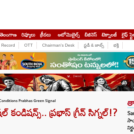
తెలంగాణ
రివ్యూలు
క్రీడలు
ఆటోమొబైల్స్
బిజినెస్‌
టెక్నాలజీ
లైఫ్ స్టై
e Record
OTT
Chairman's Desk
స్టడీ & జాబ్స్
భక్తి
త
Conditions Prabhas Green Signal
షల్ కండిషన్స్.. ప్రభాస్ గ్రీన్ సిగ్నల్!?
Sar
సాయ
నిర