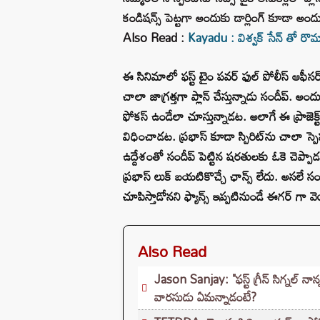
కండిషన్స్ పెట్టగా అందుకు డార్లింగ్ కూడా అంద
Also Read :
Kayadu : విశ్వక్ సేన్ తో రొ
ఈ సినిమాలో ఫస్ట్ టైం పవర్ ఫుల్ పోలీస్ ఆఫీసర్‌
చాలా జాగ్రత్తగా ప్లాన్ చేస్తున్నాడు సందీప్. అంద
ఫోకస్ ఉండేలా చూస్తున్నాడట. అలాగే ఈ ప్రా
విధించాడట. ప్రభాస్ కూడా స్పిరిట్‌ను చాలా స్పె
ఉద్దేశంతో సందీప్ పెట్టిన షరతులకు ఓకె చెప్పాడట
ప్రభాస్ లుక్ బయటికొచ్చే ఛాన్స్ లేదు. అసలే సం
చూపిస్తాడోనని ఫ్యాన్స్ ఇప్పటినుండే ఈగర్ గా వెయ
Also Read
Jason Sanjay: "ఫస్ట్ గ్రీన్ సిగ్నల్ నా
వారసుడు ఏమన్నాడంటే?