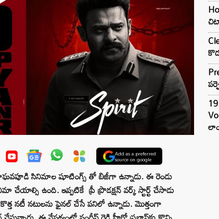
Hom
చిట
Cle
కొడ
Pre
పర్ఫ
19.
Vo
లాం
Add as a preferred
source on google
ు రాఘవపూడి సినిమాల షూటింగ్స్ తో బిజీగా ఉన్నాడు. ఈ రెండు
 చేయాల్సి ఉంది. ఇప్పటికే ప్రీ ప్రొడక్షన్ వర్క్‌ స్టార్ట్ చేసాడు
గా కొత్త నటీ నటులను ఫైనల్ చేసే పనిలో ఉన్నాడు. మొత్తంగా
ాన్ చేస్తున్నారు. ఈ నేపథ్యంలో సందీప్‌ రెడ్డి హీరో ప్రభాస్‌కు కొన్ని