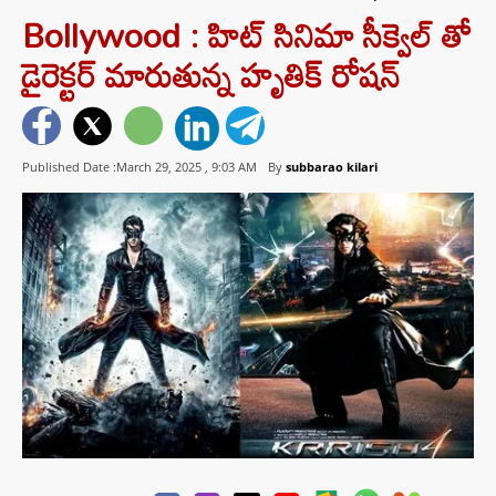
Bollywood : హిట్ సినిమా సీక్వెల్ తో
డైరెక్టర్ మారుతున్న హృతిక్ రోషన్
Published Date :March 29, 2025 ,
9:03 AM
By
subbarao kilari