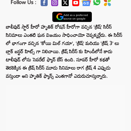
Follow Us :
Add as a preferred
source on google
బాలీవుడ్‌ స్టార్ హీరో హృతిక్ రోషన్ హీరోగా వచ్చిన ‘క్రిష్’ సిరీస్
సినిమాలు ఎంతటి ఘన విజయం సాధించాయో చెప్పక్కర్లేదు. ఈ సిరీస్
లో భాగంగా వచ్చిన ‘కోయి మిల్ గయా’, ‘క్రిష్’ మరియు ‘క్రిష్ 3’ లు
బ్లాక్ బస్టర్ హిట్స్ గా నిలిచాయి. క్రిష్ సిరీస్ కు హిందీలోనే కాదు
టాలీవుడ్ లోను సెపరేట్ ఫ్యాన్ బేస్ ఉంది. సూపర్ హీరో కథతో
తెరకెక్కిన ఈ క్రిష్ సిరీస్ మూడు సినిమాలు రాగ క్రిష్ 4 ఎప్పుడు
వస్తుందా అని హృతిక్ ఫ్యాన్స్ ఎంతగానో ఎదురుచూస్తున్నారు.