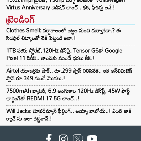
Virtus Anniversary ఎడిషన్ లాంచ్.. ధర, ఫీచర్లు ఇవే.!
ట్రెండింగ్‌
Clothes Smell: వర్షాకాలంలో బట్టల నుంచి దుర్వాసనా.? ఈ
సింపుల్ చిట్కాలతో చెక్ పెట్టండి ఇలా.!
1TB వరకు స్టోరేజ్,120Hz డిస్‌ప్లే, Tensor G6తో Google
Pixel 11 సిరీస్.. లాంచ్⁭కు ముందే ధరలు లీక్.!
Airtel యూజర్లకు షాక్.. రూ.299 ప్లాన్ నిలిపివేత.. ఇక అన్‌లిమిటెడ్
ప్లాన్ రూ.349 నుంచే మొదలు.!
7500mAh బ్యాటరీ, 6.9 అంగుళాల 120Hz డిస్‌ప్లే, 45W ఫాస్ట్
ఛార్జింగ్‌తో REDMI 17 5G లాంచ్..!
Will Jacks: సూపర్‌మ్యాన్ ఫీల్డింగ్.. అయ్యా బాబోయ్..! ఏంటి జాక్
క్యాచ్ ను అలా పట్టేశావ్.!