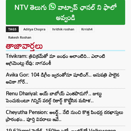
NTV తెలుగు
వాట్సాప్ ఛానల్ ని ఫాలో
అవ్వండి
TAGS
Aditya Chopra
hrithik roshan
Krrish4
Rakesh Roshan
తాజావార్తలు
Trivikram: త్రివిక్రమ్‌తో మా బంధం అలాంటిది.. ఎలాంటి
అగ్రిమెంట్లు లేవు: నాగవంశీ
Avika Gor: 104 డిగ్రీల జ్వరంతోనూ షూటింగ్.. ఆసుపత్రి పాలైన
అవికా గోర్..
Renu Dhariyal: అయ్ బాబోయ్ ఎంతపొడుగో.. జుట్టు
పెంచుకుంటూ గిన్నిస్ వరల్డ్ రికార్డ్ కొట్టేసిన మహిళ..
Cheyutha Pension: అలర్ట్.. నేటి నుంచి కొత్త పింఛన్ల దరఖాస్తులు
ప్రారంభం.. పూర్తి వివరాలు ఇవే..
19.62kmpl మైలేజ్, 150hp టర్బో ఇంజిన్‌తో Volkswagen