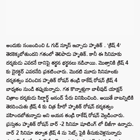
అందుకు సంబందించి ఓ గుడ్ న్యూస్ ఇచ్చాడు హృతిక్ . ‘క్రిష్ 4’
తెరకెక్కబోతుందని గతంలో తెలిపాడు హృతిక్. కానీ ఈ సినిమాకు
దర్శకుడు ఎవరనే దానిపై తర్జన భర్జనలు నడిచాయి. మొత్తానికి క్రిష్ 4
కు డైరక్టర్ ఎవరనేది ప్రకటించారు. మొదటి మూడు సినిమాలకు
దర్శకత్వం వచించిన హృతిక్ రోషన్ తండ్రి రాకేష్ రోషన్ క్రిష్ 4
బాధ్యతల నుండి తప్పుకున్నాడు. గత కొన్నాళ్లుగా బాలీవుడ్ యాక్షన్
చిత్రాల దర్శకుడు సిద్ధార్థ్‌ ఆనంద్‌ పేరు వినిపించింది. అయితే వాటన్నిటికి
తెరదించుతు క్రిష్ 4 కు చిత్ర హీరో హృతిక్ రోషన్ దర్శకత్వం
వహించబోతున్నాడు అని ఆయన తండ్రి రాకేష్ రోషన్ వెల్లడించారు.
ప్రస్తుతం హృతిక్ రోషన్ వార్ -2 సినిమా షూటింగ్ లో బిజీగా ఉన్నాడు.
వార్ 2 సినిమా తర్వాత క్రిష్ 4 ను సెట్స్ పైకి తీసుకువెళ్లనున్నాడు