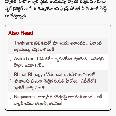
హృతిక్. హీరోగా స్టార్ స్టేటస్ అందుకున్న హృతిక్ దర్శకుడిగా కూడా
స్టార్ డైరెక్టర్ గా పేరు తెచ్చుకోవాలని ఫ్యాన్స్ సోషల్ మీడియాలో పోస్ట్
లు చేస్తున్నారు.
Also Read
Trivikram: త్రివిక్రమ్‌తో మా బంధం అలాంటిది.. ఎలాంటి
అగ్రిమెంట్లు లేవు: నాగవంశీ
Avika Gor: 104 డిగ్రీల జ్వరంతోనూ షూటింగ్.. ఆసుపత్రి
పాలైన అవికా గోర్..
Bharat Bhhagya Viddhaata: తుపాకుల మోతలో
ప్రాణాలను పణంగా పెట్టిన రియల్ హీరోలు.. ఓటీటీలోకి
‘భారత్ భాగ్య విధాత’
Nagavamsi: బాక్సాఫీస్ కలెక్షన్లపై నాగవంశీ బాంబ్.. ఐటీ
వాళ్లకి అసలు లెక్కలన్నీ తెలుసట!