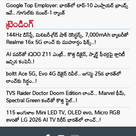
Google Top Employer: భారత్‌లో టాప్-10 ఎంప్లాయర్ బ్రాండ్స్
ఇవే.. గూగుల్‌కు నంబర్-1 ర్యాంక్
ట్రెండింగ్‌
144Hz డిస్‌ప్లే, మిలిటరీ-గ్రేడ్ షాక్ రెసిస్టన్స్, 7,000mAh బ్యాటరీతో
Realme 16x 5G లాంచ్ కు ముహూర్తం ఫిక్స్..!
AI పవర్‌తో iQOO Z11 ఎంట్రీ.. కొత్త డిజైన్, స్మార్ట్ ఫీచర్లపై క్లారిటీ
ఇచ్చిన కంపెనీ.!
boltt Ace 5G, Evo 4G డిజైన్ రివీల్.. ఆగస్టు 25న భారత్‌లో
లాంచ్‌కు సిద్ధం..!
TVS Raider Doctor Doom Edition లాంచ్.. Marvel థీమ్,
Spectral Green కలర్‌తో కొత్త స్టైల్..!
115 అంగుళాల Mini LED TV, OLED evo, Micro RGB
evoతో LG 2026 AI TV సిరీస్ భారత్‌లో లాంచ్..!