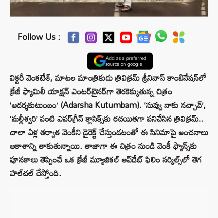
Follow Us :
Add as a preferred
source on google
విక్టరీ వెంకటేశ్, మాటల మాంత్రికుడు త్రివిక్రమ్ శ్రీనివాస్ కాంబినేషన్‌లో
క్రేజీ ఫ్యామిలీ యాక్షన్ ఎంటర్‌టైనర్‌గా తెరకెక్కుతున్న చిత్రం
‘ఆదర్శకుటుంబం’ (Adarsha Kutumbam). ‘నువ్వు నాకు నచ్చావ్’,
‘మల్లీశ్వరి’ వంటి ఎవర్‌గ్రీన్ క్లాసిక్స్‌కు రచయితగా పనిచేసిన త్రివిక్రమ్..
చాలా ఏళ్ల తర్వాత వెంకీని డైరెక్ట్ చేస్తుండటంతో ఈ సినిమాపై అంచనాలు
ఆకాశాన్ని తాకుతున్నాయి. తాజాగా ఈ చిత్రం నుండి వెంకీ ఫ్యాన్స్‌కు
పూనకాలు తెప్పించే ఒక క్రేజీ మ్యూజికల్ అప్‌డేట్ ఫిలిం సర్కిల్స్‌లో తెగ
హల్‌చల్ చేస్తోంది.