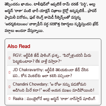
తెప్పించడం ఖాయం. టాలీవుడ్‌లో ఇప్పటికే రామ్ చరణ్ ‘పెద్ది’, అల్లు
అర్జున్ ‘రాకా’ వంటి భారీ యాక్షన్ చిత్రాలు లైన్లో ఉన్నప్పటికీ.. ప్రాపర్
ఫ్యామిలీ వినోదం, ఫుల్ లెంగ్త్ కామెడీ సీక్వెన్స్‌లతో వస్తున్న
‘ఆదర్శకుటుంబం’ బాక్సాఫీస్ వద్ద సరికొత్త రికార్డులు సృష్టిస్తుందని ట్రేడ్
వర్గాలు అంచనా వేస్తున్నాయి.
Also Read
RGV: ఆర్జీవీకి జేడీ షాకింగ్ ప్రశ్న.. “పిచ్చోళ్లందరినీ మీరు
పెట్టుకుంటారా? లేక వాళ్లే వస్తారా?”
JD Chakravarthy: ఆర్జీవీకి తెలియకుండా జేడీ చేసిన
పని.. కోన వెంకట్‌కు అలా కలిసి వచ్చిందా?
Chandini Chowdary: "ఆ రోజు నన్ను పడుకోమని
అడిగింది మీరే కదా!" అంటే ఆయన ముఖం మాడిపోయింది!
Raaka : ముంబైలోనే అల్లు అర్జున్ ‘రాకా’ నాన్‌స్టాప్ షూటింగ్