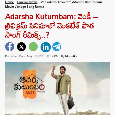
Home
Cinema News
Venkatesh Trivikram Adarsha Kutumbam
Movie Vintage Song Remix
Adarsha Kutumbam: వెంకీ –
త్రివిక్రమ్ సినిమాలో వెంకటేశ్ పాత
సాంగ్ రీమిక్స్..?
Published Date :May 17, 2026 ,
12:14 PM
By
Mounika