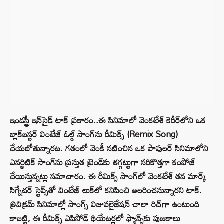
ఇండస్ట్రీ ఇన్‌సైడ్ టాక్ ప్రకారం..ఈ సినిమాలో వెంకటేశ్ కెరీర్‌లోని ఒక
బ్లాక్‌బస్టర్ వింటేజ్ ఓల్డ్ సాంగ్‌ను రీమిక్స్ (Remix Song)
చేయబోతున్నారట. గతంలో వెంకీ నటించిన ఒక పాపులర్ సినిమాలోని
ఎనర్జిటిక్ సాంగ్‌ను ప్రస్తుత ట్రెండ్‌కు తగ్గట్టుగా సరికొత్తగా కంపోజ్
చేయిస్తున్నట్లు సమాచారం. ఈ రీమిక్స్ సాంగ్‌లో వెంకటేశ్ తన మార్క్
సిగ్నేచర్ స్టెప్స్‌తో వింటేజ్ లుక్‌లో కనిపించి అలరించనున్నారని టాక్.
త్రివిక్రమ్ సినిమాల్లో సాంగ్స్ విజువలైజేషన్ చాలా రిచ్‌గా ఉంటుంది
కాబట్టి, ఈ రీమిక్స్ ఎపిసోడ్ థియేటర్లలో ఫ్యాన్స్‌కు పుణకాలు