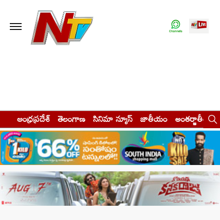
ఆంధ్రప్రదేశ్
తెలంగాణ
సినిమా న్యూస్
జాతీయం
అంతర్జాతీయం