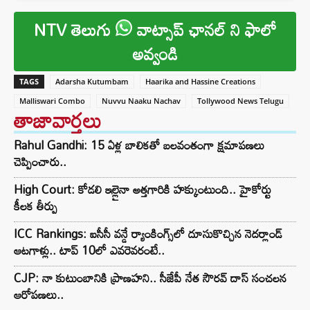
NTV తెలుగు
వాట్సాప్ ఛానల్ ని ఫాలో
అవ్వండి
TAGS
Adarsha Kutumbam
Haarika and Hassine Creations
Malliswari Combo
Nuvvu Naaku Nachav
Tollywood News Telugu
తాజావార్తలు
Rahul Gandhi: 15 ఏళ్ల బాలికతో బలవంతంగా క్షమాపణలు
చెప్పించారు..
High Court: కోడలి ఇల్లైనా అత్తగారికి హక్కుంటుంది.. హైకోర్టు
కీలక తీర్పు
ICC Rankings: ఐసీసీ వన్డే ర్యాంకింగ్స్‌లో దూసుకొచ్చిన నెదర్లాండ్
ఆటగాళ్లు.. టాప్ 10లో ఎవరెవరంటే..
CJP: నా కుటుంబానికి ప్రాణహని.. సీజేపీ నేత సౌరవ్ దాస్ సంచలన
ఆరోపణలు..