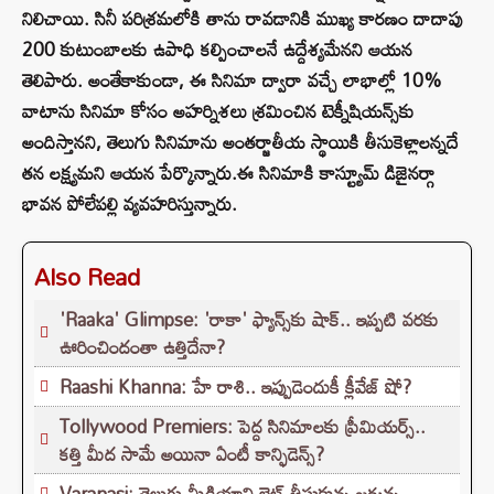
నిలిచాయి. సినీ పరిశ్రమలోకి తాను రావడానికి ముఖ్య కారణం దాదాపు
200 కుటుంబాలకు ఉపాధి కల్పించాలనే ఉద్దేశ్యమేనని ఆయన
తెలిపారు. అంతేకాకుండా, ఈ సినిమా ద్వారా వచ్చే లాభాల్లో 10%
వాటాను సినిమా కోసం అహర్నిశలు శ్రమించిన టెక్నీషియన్స్‌కు
అందిస్తానని, తెలుగు సినిమాను అంతర్జాతీయ స్థాయికి తీసుకెళ్లాలన్నదే
తన లక్ష్యమని ఆయన పేర్కొన్నారు.ఈ సినిమాకి కాస్ట్యూమ్ డిజైనర్గా
భావన పోలేపల్లి వ్యవహరిస్తున్నారు.
Also Read
'Raaka' Glimpse: 'రాకా' ఫ్యాన్స్‌కు షాక్.. ఇప్పటి వరకు
ఊరించిందంతా ఉత్తిదేనా?
Raashi Khanna: హే రాశి.. ఇప్పుడెందుకీ క్లీవేజ్ షో?
Tollywood Premiers: పెద్ద సినిమాలకు ప్రీమియర్స్..
కత్తి మీద సామే అయినా ఏంటీ కాన్ఫిడెన్స్?
Varanasi: తెలుగు మీడియాని లైట్ తీసుకున్న జక్కన్న