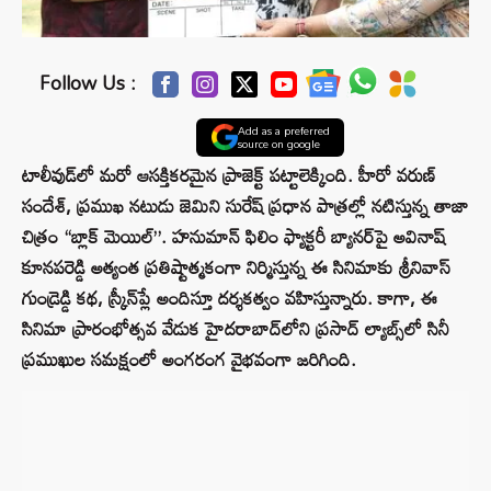
Follow Us :
Add as a preferred
source on google
టాలీవుడ్‌లో మరో ఆసక్తికరమైన ప్రాజెక్ట్ పట్టాలెక్కింది. హీరో వరుణ్
సందేశ్, ప్రముఖ నటుడు జెమిని సురేష్ ప్రధాన పాత్రల్లో నటిస్తున్న తాజా
చిత్రం “బ్లాక్ మెయిల్”. హనుమాన్ ఫిలిం ఫ్యాక్టరీ బ్యానర్‌పై అవినాష్
కూనపరెడ్డి అత్యంత ప్రతిష్టాత్మకంగా నిర్మిస్తున్న ఈ సినిమాకు శ్రీనివాస్
గుండ్రెడ్డి కథ, స్క్రీన్‌ప్లే అందిస్తూ దర్శకత్వం వహిస్తున్నారు. కాగా, ఈ
సినిమా ప్రారంభోత్సవ వేడుక హైదరాబాద్‌లోని ప్రసాద్ ల్యాబ్స్‌లో సినీ
ప్రముఖుల సమక్షంలో అంగరంగ వైభవంగా జరిగింది.