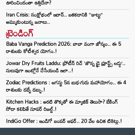
ఊరించిందంతా ఉత్తిదేనా?
Iran Crisis: సంక్షోభంలో ఇరాన్.. బతకడానికి ‘‘జుట్టు’’
అమ్ముకుంటున్న జనాలు..
ట్రెండింగ్‌
Baba Vanga Prediction 2026: బాబా వంగా జోస్యం.. ఈ 5
రాశులకు కోటీశ్వర యోగం.!
Jowar Dry Fruits Laddu: ప్రోటీన్ రిచ్ ‘జొన్న డ్రై ఫ్రూప్ట్స్ లడ్డు’..
సులువుగా ఇంట్లోనే చేసేయండి ఇలా..!
Zodiac Predictions : ఆగస్టు 5న బుధ-గురు మహాయోగం.. ఈ 4
రాశులకు డబ్బే డబ్బు.!
Kitchen Hacks : అరటి తొక్కతో ఈ మ్యాజిక్ తెలుసా? బేకింగ్
సోడా కలిపితే సూపర్ రిజల్ట్.!
IndiGo Offer : ఇండిగో బంపర్ ఆఫర్.. 20 వేల ఉచిత టికెట్లు.!