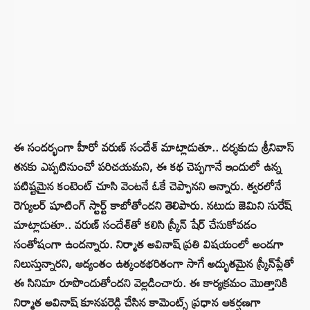
ఈ సందర్భంగా హీరో వరుణ్ సందేశ్ మాట్లాడుతూ.. దర్శకుడు శ్రీనివాస్
తనకు ఎప్పటినుంచో పరిచయమని, ఈ కథ చెప్పగానే ఇందులో ఉన్న
పటిష్టమైన కంటెంట్ చూసి వెంటనే ఓకే చెప్పానని అన్నారు. త్వరలోనే
రెగ్యులర్ షూటింగ్ స్టార్ట్ కాబోతోందని తెలిపారు. నటుడు జెమిని సురేష్
మాట్లాడుతూ.. వరుణ్ సందేశ్‌తో కలిసి స్క్రీన్ షేర్ చేసుకోవడం
సంతోషంగా ఉందన్నారు. నిర్మాత అవినాష్ ప్రతి విషయంలో అండగా
నిలుస్తున్నారని, ఆద్యంతం ఉత్కంఠభరితంగా సాగే అద్భుతమైన స్క్రీన్‌ప్లేతో
ఈ సినిమా రూపొందుతోందని వెల్లడించారు. ఈ కార్యక్రమం మొత్తానికి
నిర్మాత అవినాష్ కూనపరెడ్డి చేసిన కామెంట్స్ ప్రధాన ఆకర్షణగా