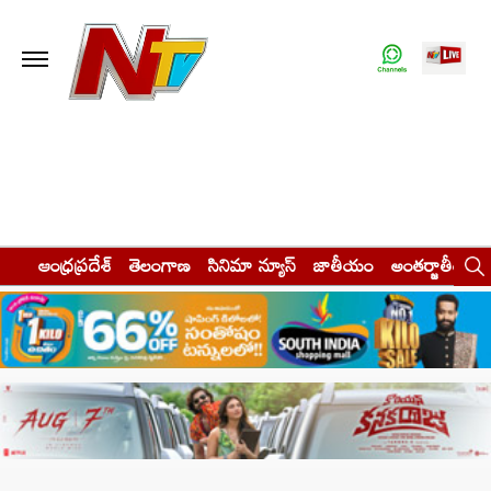
ఆంధ్రప్రదేశ్
తెలంగాణ
సినిమా న్యూస్
జాతీయం
అంతర్జాతీయం