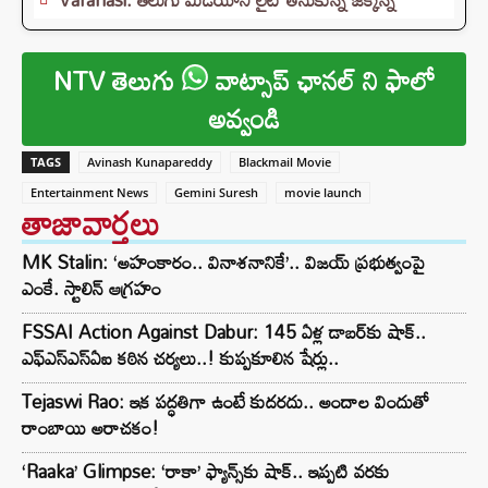
NTV తెలుగు
వాట్సాప్ ఛానల్ ని ఫాలో
అవ్వండి
TAGS
Avinash Kunapareddy
Blackmail Movie
Entertainment News
Gemini Suresh
movie launch
తాజావార్తలు
MK Stalin: ‘అహంకారం.. వినాశనానికే’.. విజయ్ ప్రభుత్వంపై
ఎంకే. స్టాలిన్ ఆగ్రహం
FSSAI Action Against Dabur: 145 ఏళ్ల డాబర్‌కు షాక్..
ఎఫ్‌ఎస్‌ఎస్‌ఏఐ కఠిన చర్యలు..! కుప్పకూలిన షేర్లు..
Tejaswi Rao: ఇక పద్ధతిగా ఉంటే కుదరదు.. అందాల విందుతో
రాంబాయి అరాచకం!
‘Raaka’ Glimpse: ‘రాకా’ ఫ్యాన్స్‌కు షాక్.. ఇప్పటి వరకు