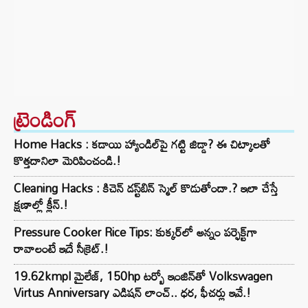
ట్రెండింగ్‌
Home Hacks : కడాయి హ్యాండిల్‌పై గట్టి జిడ్డా? ఈ చిట్కాలతో
కొత్తదానిలా మెరిపించండి.!
Cleaning Hacks : కిచెన్ డస్ట్‌బిన్ స్మెల్ కొడుతోందా.? ఇలా చేస్తే
క్షణాల్లో క్లీన్.!
Pressure Cooker Rice Tips: కుక్కర్‌లో అన్నం పర్ఫెక్ట్‌గా
రావాలంటే ఇదే సీక్రెట్.!
19.62kmpl మైలేజ్, 150hp టర్బో ఇంజిన్‌తో Volkswagen
Virtus Anniversary ఎడిషన్ లాంచ్.. ధర, ఫీచర్లు ఇవే.!