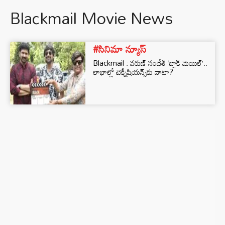
Blackmail Movie News
#సినిమా న్యూస్
Blackmail : వరుణ్ సందేశ్ ‘బ్లాక్ మెయిల్’..
లాభాల్లో టెక్నీషియన్స్‌కు వాటా?