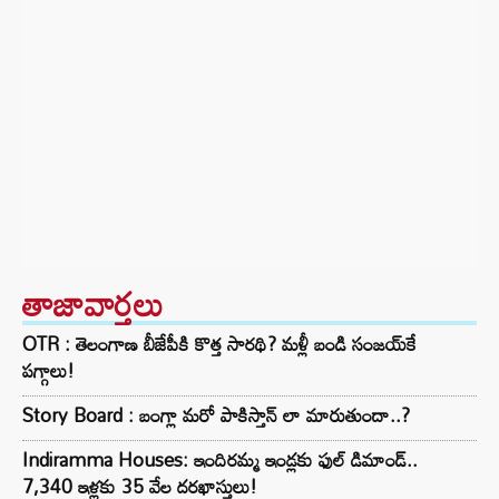
తాజావార్తలు
OTR : తెలంగాణ బీజేపీకి కొత్త సారథి? మళ్లీ బండి సంజయ్‌కే
పగ్గాలు!
Story Board : బంగ్లా మరో పాకిస్తాన్ లా మారుతుందా..?
Indiramma Houses: ఇందిరమ్మ ఇండ్లకు ఫుల్ డిమాండ్..
7,340 ఇళ్లకు 35 వేల దరఖాస్తులు!