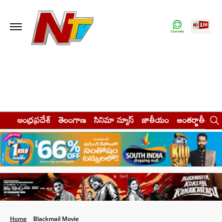
ఆంధ్రప్రదేశ్
తెలంగాణ
సినిమా న్యూస్
జాతీయం
అంతర్జాతీయం
Home
Blackmail Movie