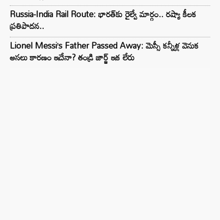
Russia-India Rail Route: భారత్‌కు రైల్వే మార్గం.. రష్యా కీలక
ప్రతిపాదన..
Lionel Messi’s Father Passed Away: మెస్సీ కన్నీళ్ల వెనుక
అసలు కారణం ఇదేనా? తండ్రి జార్జ్ ఇక లేరు