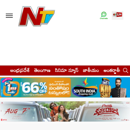
ఆంధ్రప్రదేశ్
తెలంగాణ
సినిమా న్యూస్
జాతీయం
అంతర్జాతీయం