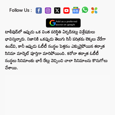
Follow Us :
Add as a preferred
source on google
టాలీవుడ్‌లో ఇప్పుడు ఒక వింత పరిస్థితి ఏర్పడినట్లు విశ్లేషకులు
భావిస్తున్నారు. నిజానికి ఒకప్పుడు తెలుగు సినీ పరిశ్రమ లెక్కలు వేరేగా
ఉండేవి, కానీ ఇప్పుడు ఓటీటీ సంస్థల పెత్తనం ఎక్కువైపోయిన తర్వాత
సినిమా మార్కెట్ పూర్తిగా మారిపోయింది. కరోనా తర్వాత ఓటీటీ
సంస్థలు సినిమాలకు భారీ రేట్లు వెచ్చించి చాలా సినిమాలను కొనుగోలు
చేశాయి.