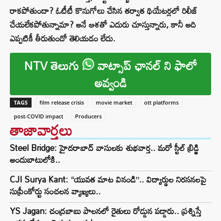
రాకపోతుందా? ఓటీటీ కొనుగోలు చేసిన తర్వాత థియేటర్లలో రిలీజ్
చేయలేకపోతున్నామా? అనే ఆశతో ఎదురు చూస్తున్నారు, కానీ అది
ఎప్పటికీ తీరుతుందో తెలియడం లేదు.
NTV తెలుగు
వాట్సాప్ ఛానల్ ని ఫాలో
అవ్వండి
TAGS
film release crisis
movie market
ott platforms
post-COVID impact
Producers
తాజావార్తలు
Steel Bridge: హైదరాబాద్ వాసులకు శుభవార్త.. మరో స్టీల్ బ్రిడ్జి
అందుబాటులోకి..
CJI Surya Kant: “యువత మాట వినండి”.. విద్యార్థుల నిరసనలపై
సుప్రీంకోర్టు సంచలన వ్యాఖ్యలు..
YS Jagan: చంద్రబాబు పాలనలో రైతులు రోడ్డున పడ్డారు.. ప్రశ్నిస్తే