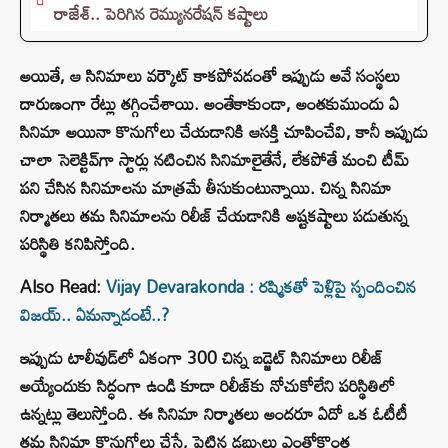
రాజేశ్.. పెరిగిన రెమ్యునరేషన్‌ కష్టాలు
అయితే, ఆ సినిమాలు వర్కౌట్ కాకపోవడంతో ఇప్పుడు అవే సంస్థలు
దారుణంగా రేట్లు తగ్గించేశాయి. అంతేకాకుండా, అంతకుముందు ఏ
సినిమా అయినా కొనుగోలు చేయడానికి ఆసక్తి చూపించేవి, కానీ ఇప్పుడు
చాలా సెలెక్టివ్‌గా స్టార్లు నటించిన సినిమాలైతేనే, లేకపోతే మంచి టీమ్
పని చేసిన సినిమాలను మాత్రమే తీసుకుంటున్నాయి. చిన్న సినిమా
నిర్మాతలు తమ సినిమాలను రిలీజ్ చేయడానికి అష్టకష్టాలు పడుతున్న
పరిస్థితి కనిపిస్తోంది.
Also Read:
Vijay Devarakonda : రష్మికతో పెళ్లిపై స్పందించిన
విజయ్.. ఏమన్నాడంటే..?
ఇప్పుడు టాలీవుడ్‌లో ఏకంగా 300 చిన్న బడ్జెట్ సినిమాలు రిలీజ్
అయ్యేందుకు సిద్ధంగా ఉండి కూడా రిలీజ్‌కు నోచుకోలేని పరిస్థితిలో
ఉన్నట్లు తెలుస్తోంది. ఈ సినిమా నిర్మాతలు అందరూ ఏదో ఒక ఓటీటీ
తమ సినిమా కొనుగోలు చేస్తే, పెట్టిన డబ్బులు ఎంతోకొంత