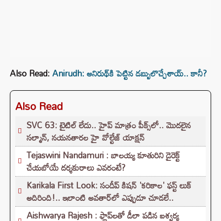
Also Read:
Anirudh: అనిరుథ్‌కి పెట్టిన డబ్బులొచ్చేశాయ్.. కానీ?
Also Read
SVC 63: టైటిల్ లేదు.. హైప్ మాత్రం పీక్స్‌లో.. మొదలైన
సల్మాన్, నయనతారల హై వోల్టేజ్ యాక్షన్
Tejaswini Nandamuri : బాలయ్య కూతురిని డైరెక్ట్
చేయబోయే దర్శకురాలు ఎవరంటే?
Karikala First Look: సందీప్ కిషన్ 'కరికాల' ఫస్ట్ లుక్
అదిరింది!.. ఇలాంటి అవతార్‌లో ఎప్పుడూ చూడలే..
Aishwarya Rajesh : ఫ్లాప్‌లతో డీలా పడిన ఐశ్వర్య