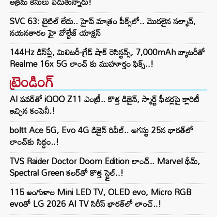
అక్రమ కేసులు పెడుతున్నారు!
SVC 63: టైటిల్ లేదు.. హైప్ మాత్రం పీక్స్‌లో.. మొదలైన సల్మాన్,
నయనతారల హై వోల్టేజ్ యాక్షన్
144Hz డిస్‌ప్లే, మిలిటరీ-గ్రేడ్ షాక్ రెసిస్టన్స్, 7,000mAh బ్యాటరీతో
Realme 16x 5G లాంచ్ కు ముహూర్తం ఫిక్స్..!
ట్రెండింగ్‌
AI పవర్‌తో iQOO Z11 ఎంట్రీ.. కొత్త డిజైన్, స్మార్ట్ ఫీచర్లపై క్లారిటీ
ఇచ్చిన కంపెనీ.!
boltt Ace 5G, Evo 4G డిజైన్ రివీల్.. ఆగస్టు 25న భారత్‌లో
లాంచ్‌కు సిద్ధం..!
TVS Raider Doctor Doom Edition లాంచ్.. Marvel థీమ్,
Spectral Green కలర్‌తో కొత్త స్టైల్..!
115 అంగుళాల Mini LED TV, OLED evo, Micro RGB
evoతో LG 2026 AI TV సిరీస్ భారత్‌లో లాంచ్..!