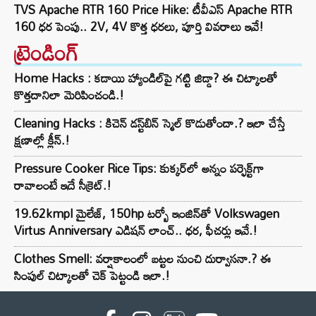
TVS Apache RTR 160 Price Hike: టీవీఎస్ Apache RTR
160 ధర పెంపు.. 2V, 4V కొత్త ధరలు, పూర్తి వివరాలు ఇవే!
ట్రెండింగ్‌
Home Hacks : కడాయి హ్యాండిల్‌పై గట్టి జిడ్డా? ఈ చిట్కాలతో
కొత్తదానిలా మెరిపించండి.!
Cleaning Hacks : కిచెన్ డస్ట్‌బిన్ స్మెల్ కొడుతోందా.? ఇలా చేస్తే
క్షణాల్లో క్లీన్.!
Pressure Cooker Rice Tips: కుక్కర్‌లో అన్నం పర్ఫెక్ట్‌గా
రావాలంటే ఇదే సీక్రెట్.!
19.62kmpl మైలేజ్, 150hp టర్బో ఇంజిన్‌తో Volkswagen
Virtus Anniversary ఎడిషన్ లాంచ్.. ధర, ఫీచర్లు ఇవే.!
Clothes Smell: వర్షాకాలంలో బట్టల నుంచి దుర్వాసనా.? ఈ
సింపుల్ చిట్కాలతో చెక్ పెట్టండి ఇలా.!