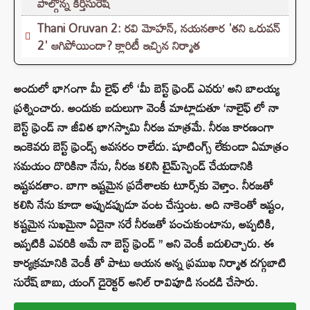
పాల్గొన్న కీర్తిసురేష్‌
Thani Oruvan 2: రవి మోహన్, నయనతార 'తని ఒరువన్
2' ఆగిపోయిందా? క్లారిటీ ఇచ్చిన నిర్మాత
అందులో భాగంగా మీ లైఫ్ లో ‘మీ బెస్ట్‌ ఫ్రెండ్‌ ఎవరు’ అని బాలయ్య
ప్రశ్నించారు. అందుకు బదులుగా వెంకీ మాట్లాడుతూ ‘నాలైఫ్ లో నా
బెస్ట్ ఫ్రెండ్ నా జీవిత భాగస్వామి నీరజ మాత్రమే. నీరజ కారణంగా
ఇంకెవరు బెస్ట్‌ ఫ్రెండ్స్‌ అవసరం రాలేదు. షూటింగ్స్ లేకుండా ఏమాత్రం
సమయం దొరికినా నేను, నీరజ కలిసి టైమ్‌స్పెండ్‌ చేయడానికి
ఇష్టపడతాం. బాగా ఇష్టమైన ప్రదేశాలకు టూర్స్‌కు వెళ్తాం. నీరజతో
కలిసి నేను కూడా అప్పుడప్పుడూ వంట చేస్తుంట. అది నాకెంతో ఇష్టం,
కష్టమైన సుఖమైనా ఏదైనా సరే నీరజతో పంచుకుంటాను, అప్పటికి,
ఇప్పటికి ఎవరికి ఆమే నా బెస్ట్ ఫ్రెండ్ ’’ అని వెంకీ బదులిచ్చారు. ఈ
కార్యక్రమానికి వెంకీ తో పాటు ఆయన అన్న ప్రముఖ నిర్మాత దగ్గుబాటి
సురేష్ బాబు, యంగ్ డైరెక్టర్ అనిల్ రావిపూడి సందడి చేసారు.