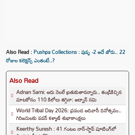
Also Read :
Pushpa Collections : పుష్ప -2 అదే జోరు.. 22
రోజుల కలెక్షన్స్ ఎంతంటే..?
Also Read
Adnan Sami: ఆరు నెలలే బ్రతుకుతానన్నారు.. తండ్రికిచ్చిన
మాటకోసం 110 కిలోలు తగ్గినా: అద్నాన్ సమి
World Tribal Day 2026: ప్రపంచ ఆదివాసీ దినోత్సవం..
గిరిజనులకు పవన్ కళ్యాణ్ శుభాకాంక్షలు
Keerthy Suresh : 41 గంటల నాన్-స్టాప్ షూటింగ్‌లో