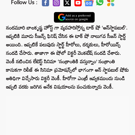
Follow Us :
Add as a preferred
source on google
నందమూరి బాలకృష్ణ హోస్ట్ గా వ్యవహరిస్తోన్న టాక్‌ షో ‘అన్‌స్టాపబుల్‌’.
ఇప్పటికి మూడు సీజన్స్ ఫినిష్ చేసిన ఈ టాక్ షో నాలుగవ సీజన్ స్టార్ట్
అయింది. ఇప్పటికే పలువురు స్టార్ట్ హీరోలు, దర్శకులు, హీరోయిన్స్
సందడి చేసారు. తాజాగా ఈ షోలో విక్టరీ వెంకటేష్ సందడి చేశారు.
వెంకీ నటించిన లేటెస్ట్ సినిమా ‘సంక్రాంతికి వస్తున్నాం’ సంక్రాంతి
కానుకగా రిలీజ్ ఈ సినిమా ప్రమోషన్స్‌లో భాగంగా అన్ స్టాపబుల్ షోకు
అతిధిగా విచ్చేసారు విక్టరీ వెంకీ. హీరోగా ఎంట్రీ ఇవ్వకముందు నుండి
ఇప్పటి వరకు జరిగిన అనేక విషయాలను పంచుకున్నారు వెంకీ.