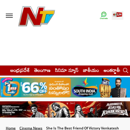
ఆంధ్రప్రదేశ్
తెలంగాణ
సినిమా న్యూస్
జాతీయం
అంతర్జాతీయం
Home
Cinema News
She Is The Best Friend Of Victory Venkatesh