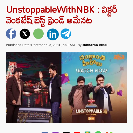
UnstoppableWithNBK : విక్టరీ
వెంకటేష్ బెస్ట్ ఫ్రెండ్ ఆమేనట
Published Date :December 28, 2024 ,
8:01 AM
By
subbarao kilari