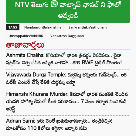
NTV తెలుగు
వాట్సాప్ ఛానల్ ని ఫాలో
అవ్వండి
TAGS
NandamuriBalakrishna
SankranthikiVasthunam
UnstoppableWithNBK
Venkatesh Daggubati
తాజావార్తలు
Ashmita Chaliha: కొరియాలో భారత త్రివర్ణం రెపరెపలు.. చైనా
షట్లర్‌ను చిత్తు చేసిన అష్మిత చాలిహా.. తొలి BWF టైటిల్ సొంతం!
Vijayawada Durga Temple: దుర్గమ్మ భక్తులకు గుడ్‌న్యూస్.. ఇక
ఓటీపీ ఎంటర్ చేస్తే చేతికి దుర్గమ్మ లడ్డూ
Himanshi Khurana Murder: కెనడాలో భారత సంతతికి చెందిన
యువతి హ*త్య కేసులో కీలక పరిణామం.. 7 నెలల తర్వాత నిందితుడి
అరెస్ట్
Adnan Sami: ఆరు నెలలే బ్రతుకుతానన్నారు.. తండ్రికిచ్చిన
మాటకోసం 110 కిలోలు తగ్గినా: అద్నాన్ సమి