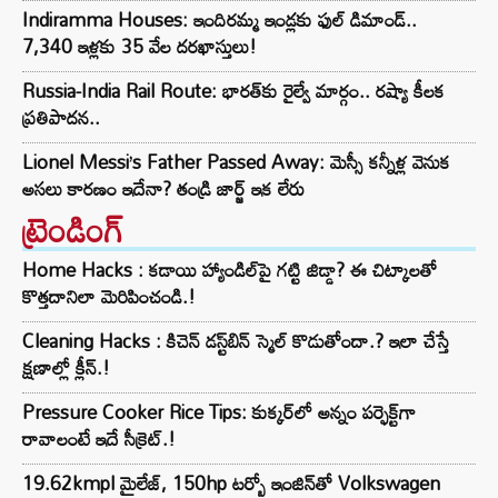
Indiramma Houses: ఇందిరమ్మ ఇండ్లకు ఫుల్ డిమాండ్..
7,340 ఇళ్లకు 35 వేల దరఖాస్తులు!
Russia-India Rail Route: భారత్‌కు రైల్వే మార్గం.. రష్యా కీలక
ప్రతిపాదన..
Lionel Messi’s Father Passed Away: మెస్సీ కన్నీళ్ల వెనుక
అసలు కారణం ఇదేనా? తండ్రి జార్జ్ ఇక లేరు
ట్రెండింగ్‌
Home Hacks : కడాయి హ్యాండిల్‌పై గట్టి జిడ్డా? ఈ చిట్కాలతో
కొత్తదానిలా మెరిపించండి.!
Cleaning Hacks : కిచెన్ డస్ట్‌బిన్ స్మెల్ కొడుతోందా.? ఇలా చేస్తే
క్షణాల్లో క్లీన్.!
Pressure Cooker Rice Tips: కుక్కర్‌లో అన్నం పర్ఫెక్ట్‌గా
రావాలంటే ఇదే సీక్రెట్.!
19.62kmpl మైలేజ్, 150hp టర్బో ఇంజిన్‌తో Volkswagen