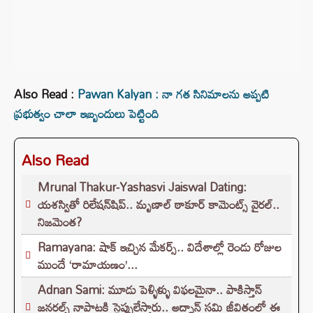
Also Read :
Pawan Kalyan : నా గత సినిమాలను అప్పటి
ప్రభుత్వం చాలా ఇబ్బందులు పెట్టింది
Also Read
Mrunal Thakur-Yashasvi Jaiswal Dating:
యశస్వితో రిలేషన్‌షిప్.. మృణాల్ ఠాకూర్ కామెంట్స్ వైరల్..
నిజమెంత?
Ramayana: షాక్ ఇచ్చిన మేకర్స్.. విదేశాల్లో రెండు రోజుల
ముందే ‘రామాయణం’...
Adnan Sami: మూడు పెళ్ళిళ్ళు విఫలమైనా.. పాకిస్తాన్
జనరల్స్ నాపాటకి స్టెప్పులేస్తారు.. అద్నాన్ సమి జీవితంలో ఈ