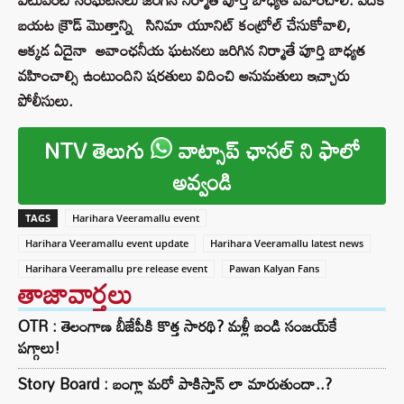
బయట క్రౌడ్ మొత్తాన్ని సినిమా యూనిట్ కంట్రోల్ చేసుకోవాలి,
అక్కడ ఏదైనా అవాంఛనీయ ఘటనలు జరిగిన నిర్మాతే పూర్తి బాధ్యత
వహించాల్సి ఉంటుందిని షరతులు విదించి అనుమతులు ఇచ్చారు
పోలీసులు.
NTV తెలుగు
వాట్సాప్ ఛానల్ ని ఫాలో
అవ్వండి
TAGS
Harihara Veeramallu event
Harihara Veeramallu event update
Harihara Veeramallu latest news
Harihara Veeramallu pre release event
Pawan Kalyan Fans
తాజావార్తలు
OTR : తెలంగాణ బీజేపీకి కొత్త సారథి? మళ్లీ బండి సంజయ్‌కే
పగ్గాలు!
Story Board : బంగ్లా మరో పాకిస్తాన్ లా మారుతుందా..?