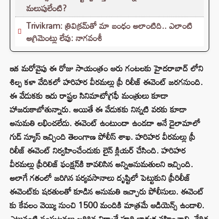
మలుపులేంటి?
Trivikram: త్రివిక్రమ్‌తో మా బంధం అలాంటిది.. ఎలాంటి
అగ్రిమెంట్లు లేవు: నాగవంశీ
ఇక మరోవైపు ఈ రోజు సాయంత్రం ఆరు గంటలకు హైదరాబాద్ లోని
శిల్ప కళా వేదికలో హరిహర వీరమల్లు ప్రీ రిలీజ్ ఈవెంట్ జరగనుంది.
ఈ వేడుకకు ఇరు రాష్ట్రల సినిమాటోగ్రఫీ మంత్రులు కూడా
హాజరుకాబోతున్నారు. అయితే ఈ వేడుకకు నిన్నటి వరకు కూడా
అనుమతి లభించలేదు. ఈవెంట్ ఉంటుందా ఉండదా అనే డైలామాలో
గుడ్ న్యూస్ ఇచ్చింది తెలంగాణ పోలీస్ శాఖ. హరిహర వీరమల్లు ప్రీ
రిలీజ్ ఈవెంట్ నిర్వహించేందు⁬కు లైన్ క్లియర్ చేసింది. హరిహర
వీరమల్లు ప్రీరిలిజ్ ఫంక్షన్⁬కి కావలిసిన అన్నిఅనుమతులని ఇచ్చింది.
అలాగే గతంలో జరిగిన పర్యవసానాలు దృష్టిలో పెట్టుకుని ప్రీరిలీజ్
ఈవెంట్⁬కు షరతులతో కూడిన అనుమతి ఇచ్చారు పోలీసులు. ఈవెంట్
కు కేవలం వెయ్యి నుంచి 1500 మందికి మాత్రమే ఆడియెన్స్ ఉండాలి.
ఎటువంటి సంఘటనలు జరిగిన నిర్మాతే పూర్తి బాధ్యత వహించాలి. వేదిక