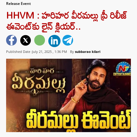
Release Event
HHVM : హరిహర వీరమల్లు ప్రీ రిలీజ్
ఈవెంట్⁬కు లైన్ క్లియర్..
Published Date :July 21, 2025 ,
1:36 PM
By
subbarao kilari