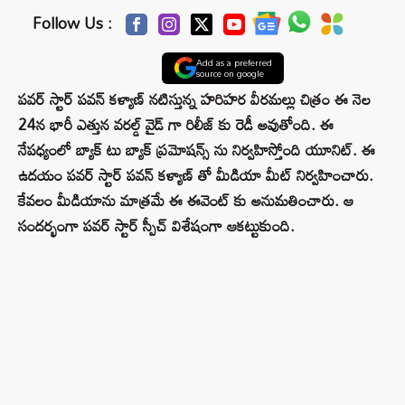
Follow Us :
Add as a preferred
source on google
పవర్ స్టార్ పవన్ కళ్యాణ్ నటిస్తున్న హరిహర వీరమల్లు చిత్రం ఈ నెల
24న భారీ ఎత్తున వరల్డ్ వైడ్ గా రిలీజ్ కు రెడీ అవుతోంది. ఈ
నేపధ్యంలో బ్యాక్ టు బ్యాక్ ప్రమోషన్స్ ను నిర్వహిస్తోంది యూనిట్. ఈ
ఉదయం పవర్ స్టార్ పవన్ కళ్యాణ్ తో మీడియా మీట్ నిర్వహించారు.
కేవలం మీడియాను మాత్రమే ఈ ఈవెంట్ కు అనుమతించారు. ఆ
సందర్భంగా పవర్ స్టార్ స్పీచ్ విశేషంగా ఆకట్టుకుంది.