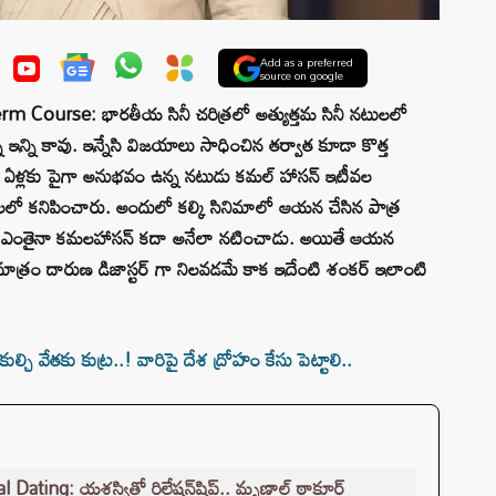
Add as a preferred
source on google
Course: భారతీయ సినీ చరిత్రలో అత్యుత్తమ సినీ నటులలో
న్ని కావు. ఇన్నేసి విజయాలు సాధించిన తర్వాత కూడా కొత్త
ఏళ్లకు పైగా అనుభవం ఉన్న నటుడు కమల్ హాసన్ ఇటీవల
లో కనిపించారు. అందులో కల్కి సినిమాలో ఆయన చేసిన పాత్ర
్నాడే ఎంతైనా కమలహాసన్ కదా అనేలా నటించాడు. అయితే ఆయన
మాత్రం దారుణ డిజాస్టర్ గా నిలవడమే కాక ఇదేంటి శంకర్ ఇలాంటి
చి వేతకు కుట్ర..! వారిపై దేశ ద్రోహం కేసు పెట్టాలి..
ating: యశస్వితో రిలేషన్‌షిప్.. మృణాల్ ఠాకూర్