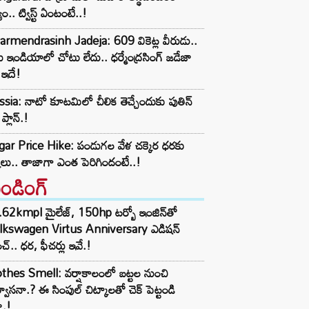
యం.. ట్విస్ట్ ఏంటంటే..!
rmendrasinh Jadeja: 609 వికెట్ల వీరుడు..
్ ఇండియాలో చోటు లేదు.. ధర్మేంద్రసింగ్ జడేజా
 ఇదే!
sia: నాటో కూటమిలో చీలిక తెచ్చేందుకు పుతిన్
 ప్లాన్.!
gar Price Hike: పండుగల వేళ చక్కెర ధరకు
్కలు.. తాజాగా ఎంత పెరిగిందంటే..!
రెండింగ్‌
62kmpl మైలేజ్, 150hp టర్బో ఇంజిన్‌తో
lkswagen Virtus Anniversary ఎడిషన్
చ్.. ధర, ఫీచర్లు ఇవే.!
thes Smell: వర్షాకాలంలో బట్టల నుంచి
్వాసనా.? ఈ సింపుల్ చిట్కాలతో చెక్ పెట్టండి
ా.!