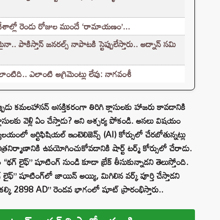
దేశాల్లో రెండు రోజుల ముందే ‘రామాయణం’...
. పాకిస్తాన్ జనరల్స్ నాపాటకి స్టెప్పులేస్తారు.. అద్నాన్ సమి
ాంటిది.. ఎలాంటి అగ్రిమెంట్లు లేవు: నాగవంశీ
ుడు కమలహాసన్ ఆసక్తికరంగా తిరిగి క్లాసులకు హాజరు కావడానికి
లకు వెళ్లి ఏం చేస్తాడు? అని ఆశ్చర్య పోకండి. అసలు విషయం
ంలో ఆర్టిఫిషియల్ ఇంటెలిజెన్స్ (AI) కోర్సులో చేరబోతున్నట్లు
రనిర్మాణానికి ఉపయోగించుకోవడానికి షార్ట్ టర్మ్ కోర్సులో చేరాడు.
గ్ లైఫ్” షూటింగ్ నుండి కూడా బ్రేక్ తీసుకున్నాడని తెలుస్తోంది.
ైఫ్” షూటింగ్‌లో జాయిన్ అయ్యి, మిగిలిన వర్క్ పూర్తి చేస్తాడని
ది “కల్కి 2898 AD” రెండవ భాగంలో షూట్ ప్రారంభిస్తారు..