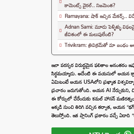
కామెంట్స్ వైరల్.. నిజమెంత?
Ramayana: షాక్ ఇచ్చిన మేకర్స్.. వి
Adnan Sami: మూడు పెళ్ళిళ్ళు విఫలమైనా.
జీవితంలో ఈ మలుపులేంటి?
Trivikram: త్రివిక్రమ్‌తో మా బంధం అల
ఇలా పరస్పర విరుద్ధమైన ఫలితాల అనంతరం ఇప్ప
సిద్ధమయ్యాడు. అదేంటి ఈ వయసులో ఆయన క్లాసు
ఏమిటంటే ఆయన USAలోని ప్రఖ్యాత విశ్వవిద్యాలయ
ప్రచారం జరుగుతోంది. ఆయన AI నేర్చుకుని, చిత్
ఈ కోర్సులో చేరేందుకు కమల్ హాసన్ మణిరత్నం “థ
అక్కడి నుంచి తిరిగి వచ్చిన తర్వాత, ఆయన “థగ్ ల
తెలుస్తోంది. ఇక ప్లానింగ్ ప్రకారం వచ్చే ఏడా