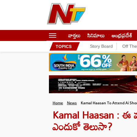
వార్తలు
సినిమాలు
ఆంధ్రప్రదేశ్
Story Board
Off Th
TOPICS
Home
News
Kamal Haasan To Attend Ai Sho
Kamal Haasan : ఈ వయస
ఎందుకో తెలుసా?