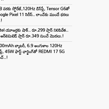
 వరకు స్టోరేజ్,120Hz డిస్‌ప్లే, Tensor G6తో
gle Pixel 11 సిరీస్.. లాంచ్⁭కు ముందే ధరలు
.!
tel యూజర్లకు షాక్.. రూ.299 ప్లాన్ నిలిపివేత..
అన్‌లిమిటెడ్ ప్లాన్ రూ.349 నుంచే మొదలు.!
00mAh బ్యాటరీ, 6.9 అంగుళాల 120Hz
్‌ప్లే, 45W ఫాస్ట్ ఛార్జింగ్‌తో REDMI 17 5G
చ్..!