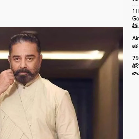
1TB
Goo
లీక్
Air
ఇక 
75
డిస
లాం