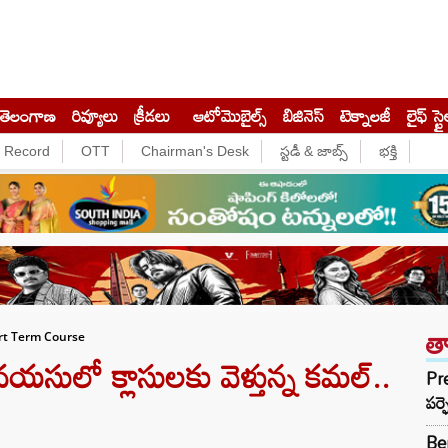
తెలంగాణ
రివ్యూలు
క్రీడలు
ఆటోమొబైల్స్
బిజినెస్‌
టెక్నాలజీ
లైఫ్ స్టై
e Record
OTT
Chairman's Desk
స్టడీ & జాబ్స్
భక్తి
త
rt Term Course
ులో క్లాసులకు వెళ్తున్న కమల్..
Pre
పర్ఫ
Be