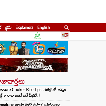
ల్
క్రైమ్
Explainers
English
ాజావార్తలు
ssure Cooker Rice Tips: కుక్కర్‌లో అన్నం
ెక్ట్‌గా రావాలంటే ఇదే సీక్రెట్.!
ngaluru: బాత్రూమ్‌లో మహిళ అస్థిపంజరం