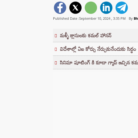
Published Date :September 10, 2024 ,
3:35 PM
By
Bh
మళ్ళీ క్లాసులకు కమల్ హాసన్
విదేశాల్లో ఏఐ కోర్సు నేర్చుకునేందుకు సిద్ధం
సినిమా షూటింగ్ కి కూడా గ్యాప్ ఇచ్చిన క