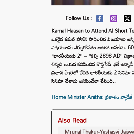
Follow Us :
Kamal Haasan to Attend AI Short Term 
ఒకరైన కమల్ హాసన్ సాధించిన విజయాలు అన్ని ఇ
విషయాలను నేర్చుకోవడం ఆయన ఆపలేదు. 60 
“భారతీయుడు 2” – “కల్కి 2898 AD” చిత్రాల
చిన్నది ఆయన కనిపించిన కొద్దిసేపే భలే ఉన
ప్రధాన పాత్రలో చేసిన భారతీయుడు 2 సినిమా 
సినిమా చేశాడు అనిపించేలా చేసింది..
Home Minister Anitha: ప్రకాశం బ్యారేజీ కుల్
Also Read
Mrunal Thakur-Yashasvi Jaiswal D