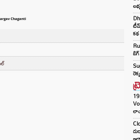
లభ్
Dha
argav Chaganti
టీమ
కథ
Rus
బిగ్
మల్
Su
రెక
ట్
19.
Vo
లాం
Clo
దుర
ఇల