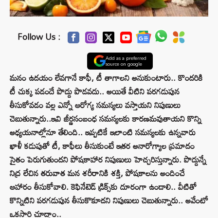
Follow Us :
Add as a preferred
source on google
మనం ఉదయం లేవగానే కాఫీ, టీ తాగాలని అనుకుంటారు.. కొందరికి
టీ చుక్క పడందే పొద్దు పొడవదు.. అయితే వీటిని పరగడుపున
తీసుకోవడం వల్ల ఎన్నో ఆరోగ్య సమస్యలు వస్తాయని నిపుణులు
చెబుతున్నారు..ఇవి జీర్ణసంబంధ సమస్యలకు కారణమవుతాయని కొన్ని
అధ్యయనాల్లోనూ తేలింది.. ఇప్పటికే ఇలాంటి సమస్యలకు ఉన్నవారు
ఖాళీ కడుపుతో టీ, కాఫీలు తీసుకుంటే ఇతర అనారోగ్యాల ప్రమాదం
సైతం పెరుగుతుందని పోషకాహార నిపుణులు హెచ్చరిస్తున్నారు. పొద్దున్నే
నిద్ర లేచిన తరువాత మన శరీరానికి శక్తి, పోషకాలను అందించే
ఆహారం తీసుకోవాలి. కెఫినేటెడ్ డ్రిక్స్‌కు దూరంగా ఉండాలి.. వీటితో
కొన్నిటిని పరగడుపున తీసుకొకూదని నిపుణులు చెబుతున్నారు.. అవేంటో
ఒకసారి చూద్దాం..