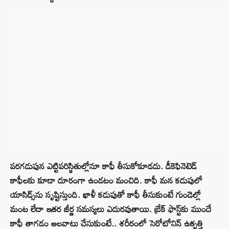
పరగడుపున ఎట్టిపరిస్థితుల్లోనూ కాఫీ తీసుకోకూడదు. డీకెఫినెటెడ్
కాఫీలకు కూడా దూరంగా ఉండటం మంచిది. కాఫీ మన కడుపులో
యాసిడ్స్‌ను సృష్టిస్తుంది. ఖాళీ కడుపుతో కాఫీ తీసుకుంటే గుండెల్లో
మంట లేదా ఇతర జీర్ణ సమస్యలు ఎదురవుతాయి. బ్రేక్ ఫాస్ట్‌కు ముందే
కాఫీ తాగడం అలవాటు చేసుకుంటే.. శరీరంలో సెరోటోనిన్ ఉత్పత్తి