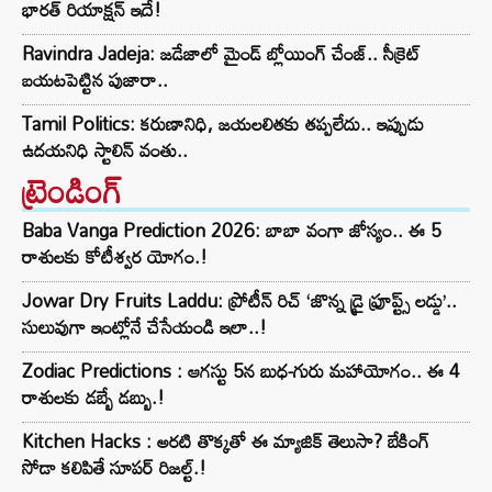
భారత్ రియాక్షన్ ఇదే!
Ravindra Jadeja: జడేజాలో మైండ్ బ్లోయింగ్ చేంజ్.. సీక్రెట్
బయటపెట్టిన పుజారా..
Tamil Politics: కరుణానిధి, జయలలితకు తప్పలేదు.. ఇప్పుడు
ఉదయనిధి స్టాలిన్ వంతు..
ట్రెండింగ్‌
Baba Vanga Prediction 2026: బాబా వంగా జోస్యం.. ఈ 5
రాశులకు కోటీశ్వర యోగం.!
Jowar Dry Fruits Laddu: ప్రోటీన్ రిచ్ ‘జొన్న డ్రై ఫ్రూప్ట్స్ లడ్డు’..
సులువుగా ఇంట్లోనే చేసేయండి ఇలా..!
Zodiac Predictions : ఆగస్టు 5న బుధ-గురు మహాయోగం.. ఈ 4
రాశులకు డబ్బే డబ్బు.!
Kitchen Hacks : అరటి తొక్కతో ఈ మ్యాజిక్ తెలుసా? బేకింగ్
సోడా కలిపితే సూపర్ రిజల్ట్.!