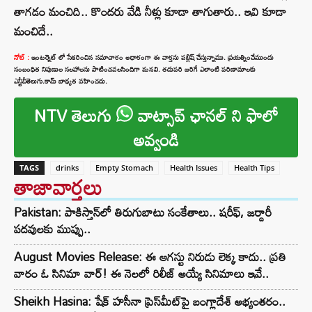
తాగడం మంచిది.. కొందరు వేడి నీళ్లు కూడా తాగుతారు.. ఇవి కూడా
మంచిదే..
నోట్ :
ఇంటర్నెట్ లో సేకరించిన సమాచారం ఆధారంగా ఈ వార్తను పబ్లిష్ చేస్తున్నాము. ప్రయత్నించేముందు
సంబంధిత నిపుణుల సలహాలను పాటించవలసిందిగా మనవి. తదుపరి జరిగే ఎలాంటి పరిణామాలకు
ఎన్టీవీతెలుగు.కామ్ బాధ్యత వహించదు.
NTV తెలుగు
వాట్సాప్ ఛానల్ ని ఫాలో
అవ్వండి
TAGS
drinks
Empty Stomach
Health Issues
Health Tips
తాజావార్తలు
Pakistan: పాకిస్తాన్‌లో తిరుగుబాటు సంకేతాలు.. షరీఫ్, జర్దారీ
పదవులకు ముప్పు..
August Movies Release: ఈ ఆగస్టు నిరుడు లెక్క కాదు.. ప్రతి
వారం ఓ సినిమా వార్! ఈ నెలలో రిలీజ్ అయ్యే సినిమాలు ఇవే..
Sheikh Hasina: షేక్ హసీనా ప్రెస్‌మీట్‌పై బంగ్లాదేశ్ అభ్యంతరం..