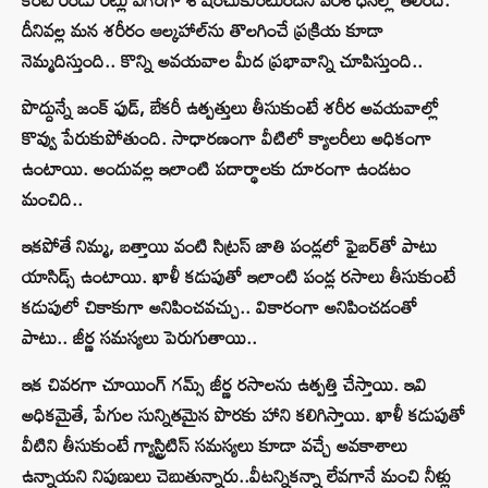
దీనివల్ల మన శరీరం ఆల్కహాల్‌ను తొలగించే ప్రక్రియ కూడా
నెమ్మదిస్తుంది.. కొన్ని అవయవాల మీద ప్రభావాన్ని చూపిస్తుంది..
పొద్దున్నే జంక్ ఫుడ్, బేకరీ ఉత్పత్తులు తీసుకుంటే శరీర అవయవాల్లో
కొవ్వు పేరుకుపోతుంది. సాధారణంగా వీటిలో క్యాలరీలు అధికంగా
ఉంటాయి. అందువల్ల ఇలాంటి పదార్థాలకు దూరంగా ఉండటం
మంచిది..
ఇకపోతే నిమ్మ, బత్తాయి వంటి సిట్రస్ జాతి పండ్లలో ఫైబర్‌తో పాటు
యాసిడ్స్‌ ఉంటాయి. ఖాళీ కడుపుతో ఇలాంటి పండ్ల రసాలు తీసుకుంటే
కడుపులో చికాకుగా అనిపించవచ్చు.. వికారంగా అనిపించడంతో
పాటు.. జీర్ణ సమస్యలు పెరుగుతాయి..
ఇక చివరగా చూయింగ్ గమ్స్ జీర్ణ రసాలను ఉత్పత్తి చేస్తాయి. ఇవి
అధికమైతే, పేగుల సున్నితమైన పొరకు హాని కలిగిస్తాయి. ఖాళీ కడుపుతో
వీటిని తీసుకుంటే గ్యాస్ట్రిటిస్‌ సమస్యలు కూడా వచ్చే అవకాశాలు
ఉన్నాయని నిపుణులు చెబుతున్నారు..వీటన్నికన్నా లేవగానే మంచి నీళ్లు