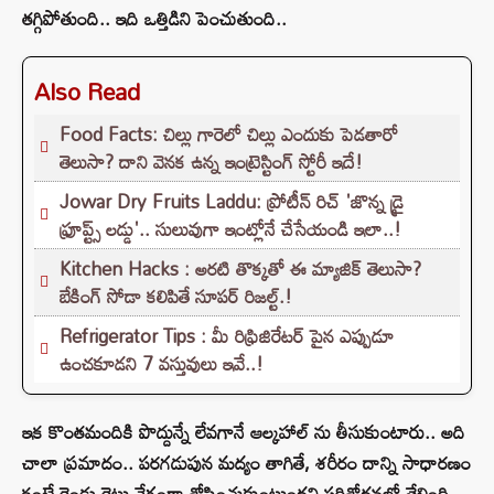
తగ్గిపోతుంది.. ఇది ఒత్తిడిని పెంచుతుంది..
Also Read
Food Facts: చిల్లు గారెలో చిల్లు ఎందుకు పెడతారో
తెలుసా? దాని వెనక ఉన్న ఇంట్రెస్టింగ్ స్టోరీ ఇదే!
Jowar Dry Fruits Laddu: ప్రోటీన్ రిచ్ 'జొన్న డ్రై
ఫ్రూప్ట్స్ లడ్డు'.. సులువుగా ఇంట్లోనే చేసేయండి ఇలా..!
Kitchen Hacks : అరటి తొక్కతో ఈ మ్యాజిక్ తెలుసా?
బేకింగ్ సోడా కలిపితే సూపర్ రిజల్ట్.!
Refrigerator Tips : మీ రిఫ్రిజిరేటర్ పైన ఎప్పుడూ
ఉంచకూడని 7 వస్తువులు ఇవే..!
ఇక కొంతమందికి పొద్దున్నే లేవగానే ఆల్కహాల్ ను తీసుకుంటారు.. అది
చాలా ప్రమాదం.. పరగడుపున మద్యం తాగితే, శరీరం దాన్ని సాధారణం
కంటే రెండు రెట్లు వేగంగా శోషించుకుంటుందని పరిశోధనల్లో తేలింది.