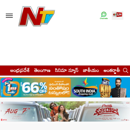
ఆంధ్రప్రదేశ్
తెలంగాణ
సినిమా న్యూస్
జాతీయం
అంతర్జాతీయం