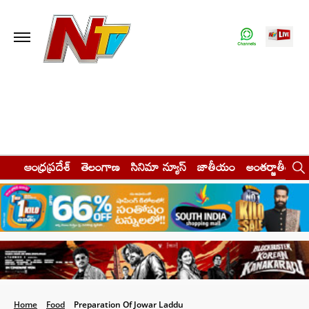
ఆంధ్రప్రదేశ్
తెలంగాణ
సినిమా న్యూస్
జాతీయం
అంతర్జాతీయం
Home
Food
Preparation Of Jowar Laddu