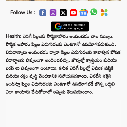
Follow Us :
Add as a preferred
source on google
Health: ఎదిగే పిల్లలకు పౌష్టికాహారం అందించడం చాల ముఖ్యం.
పౌష్ఠిక ఆహరం పిల్లల ఎదుగుదలకు ఎంతగానో ఉపయోగపడుతుంది.
చిరుధాన్యాలు అందించడం ద్వారా పిల్లల ఎదుగుదలకు కావాల్సిన పోషక
పదార్ధాలను పుష్కలంగా అందించవచ్చు. జొన్నల్లో క్యాల్షియం మరియు
ఐరన్ లు పుష్కలంగా ఉంటాయి. కనుక ఎదిగే పిల్లల్లో ఎముక పుష్టికి
మరియు రక్తం వృద్ధి చెందడానికి సహాయపడతాయి. ఎనలేని శక్తిని
అందిస్తూ పిల్లల ఎదుగుదలకు ఎంతగానో ఉపయోగపడే జొన్న లడ్డుని
ఎలా తాయారు చేసుకోవాలో ఇప్పుడు తెలుసుకుందాం.