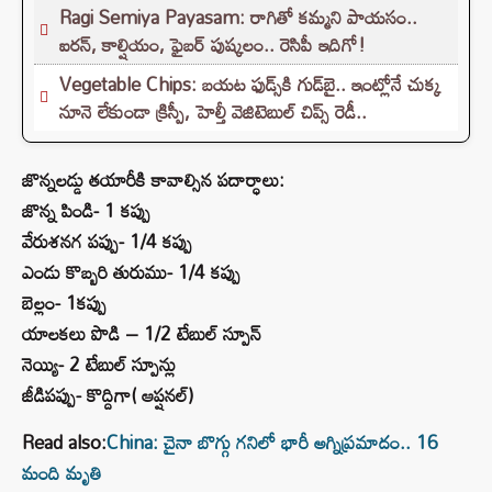
Ragi Semiya Payasam: రాగితో కమ్మని పాయసం..
ఐరన్, కాల్షియం, ఫైబర్ పుష్కలం.. రెసిపీ ఇదిగో!
Vegetable Chips: బయట ఫుడ్స్‌కి గుడ్‌బై.. ఇంట్లోనే చుక్క
నూనె లేకుండా క్రిస్పీ, హెల్తీ వెజిటెబుల్ చిప్స్ రెడీ..
జొన్నలడ్డు తయారీకి కావాల్సిన పదార్ధాలు:
జొన్న పిండి- 1 కప్పు
వేరుశనగ పప్పు- 1/4 కప్పు
ఎండు కొబ్బరి తురుము- 1/4 కప్పు
బెల్లం- 1కప్పు
యాలకలు పొడి – 1/2 టేబుల్ స్పూన్
నెయ్యి- 2 టేబుల్ స్పూన్లు
జీడిపప్పు- కొద్దిగా( ఆప్షనల్)
Read also:
China: చైనా బొగ్గు గనిలో భారీ అగ్నిప్రమాదం.. 16
మంది మృతి