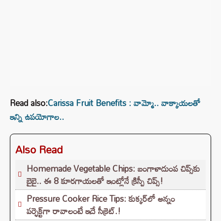
Read also:
Carissa Fruit Benefits : వామ్మో.. వాక్కాయలతో
ఇన్ని ఉపయోగాల..
Also Read
Homemade Vegetable Chips: బంగాళాదుంప చిప్స్‌కు
బైబై.. ఈ 8 కూరగాయలతో ఇంట్లోనే క్రిస్పీ చిప్స్!
Pressure Cooker Rice Tips: కుక్కర్‌లో అన్నం
పర్ఫెక్ట్‌గా రావాలంటే ఇదే సీక్రెట్.!