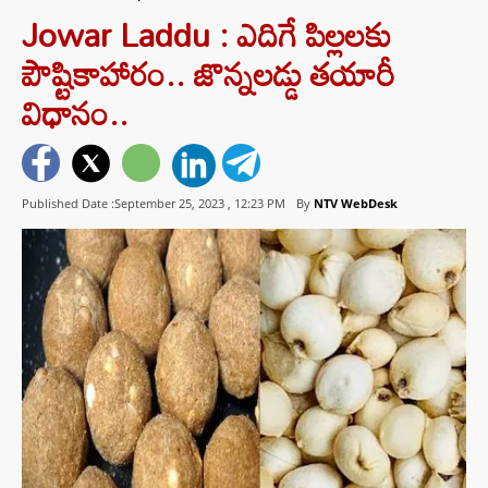
Jowar Laddu : ఎదిగే పిల్లలకు
పౌష్టికాహారం.. జొన్నలడ్డు తయారీ
విధానం..
Published Date :September 25, 2023 ,
12:23 PM
By
NTV WebDesk