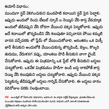
తయారీ విధానం:
ముందుగా స్టవ్ వెలిగించుకుని మందపాటి కడాయిని స్టవ్ పైన పెట్టాలి.
ఇప్పుడు అందులో రెండు టేబుల్ స్పూన్ ల నెయ్యిని వేసి కాస్త వేడయ్యాక
అందులో జీడిపప్పుని వేసి దోరగా వేయించి పక్కన పెట్టుకోవాలి. ఇప్పుడు
అదే కడాయిలో జొన్నపిండిని వేసి కలుపుతూ పచ్చివాసన పోయి కమ్మటి
వాసన వచ్చేవరకు లో ఫ్లేమ్ లో వేయించుకోవాలి. అనంతరం ఒక మిక్సీ
జార్ తీసుకుని అందులోకి వేయించుకున్న జొన్నపిండి, బెల్లం, కొబ్బరి
తురుము, వేరుశనగ పప్పు, యాలకలు పొడి తీసుకుని బాగా గ్రైండ్
చేసుకోవాలి. ఇప్పుడు ఈ మిశ్రమాన్ని ఒక ప్లేట్ లోకి తీసుకుని లడ్డులు
చుట్టుకోవాలి. ఒకవేళ మిశ్రమమం పొడిగా ఉండి లడ్డు రాకపోతే కాస్త
నెయ్యి వేసి కలుపుకుని లడ్డులు చుట్టుకోవాలి. ఇప్పుడు వేయించి పక్కన
పెట్టుకున్న జీడిపప్పుతో లడ్డులు గార్నిష్ చేసుకోవాలి. ఈ లడ్డులు వారం
పదిరోజుల వరకు నిలవుంటాయి.
నోట్ :
ఇంటర్నెట్ లో సేకరించిన సమాచారం ఆధారంగా ఈ వార్తను పబ్లిష్ చేస్తున్నాము. ప్రయతించేముందు
సంబంధిత నిపుణుల సలహాలను పాటించవలసిందిగా మనవి. తదుపరి జరిగే ఎలాంటి పరిణామాలకు
ఎన్టీవీతెలుగు.కామ్ బాధ్యత వహించదు.