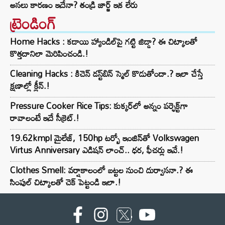
అసలు కారణం ఇదేనా? తండ్రి జార్జ్ ఇక లేరు
ట్రెండింగ్‌
Home Hacks : కడాయి హ్యాండిల్‌పై గట్టి జిడ్డా? ఈ చిట్కాలతో
కొత్తదానిలా మెరిపించండి.!
Cleaning Hacks : కిచెన్ డస్ట్‌బిన్ స్మెల్ కొడుతోందా.? ఇలా చేస్తే
క్షణాల్లో క్లీన్.!
Pressure Cooker Rice Tips: కుక్కర్‌లో అన్నం పర్ఫెక్ట్‌గా
రావాలంటే ఇదే సీక్రెట్.!
19.62kmpl మైలేజ్, 150hp టర్బో ఇంజిన్‌తో Volkswagen
Virtus Anniversary ఎడిషన్ లాంచ్.. ధర, ఫీచర్లు ఇవే.!
Clothes Smell: వర్షాకాలంలో బట్టల నుంచి దుర్వాసనా.? ఈ
సింపుల్ చిట్కాలతో చెక్ పెట్టండి ఇలా.!