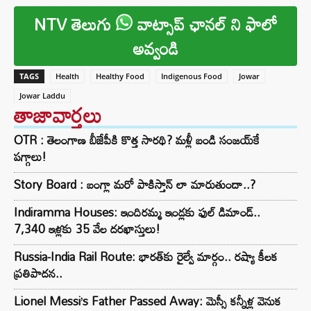
NTV తెలుగు
వాట్సాప్ ఛానల్ ని ఫాలో
అవ్వండి
TAGS
Health
Healthy Food
Indigenous Food
Jowar
Jowar Laddu
తాజావార్తలు
OTR : తెలంగాణ బీజేపీకి కొత్త సారథి? మళ్లీ బండి సంజయ్‌కే
పగ్గాలు!
Story Board : బంగ్లా మరో పాకిస్తాన్ లా మారుతుందా..?
Indiramma Houses: ఇందిరమ్మ ఇండ్లకు ఫుల్ డిమాండ్..
7,340 ఇళ్లకు 35 వేల దరఖాస్తులు!
Russia-India Rail Route: భారత్‌కు రైల్వే మార్గం.. రష్యా కీలక
ప్రతిపాదన..
Lionel Messi’s Father Passed Away: మెస్సీ కన్నీళ్ల వెనుక