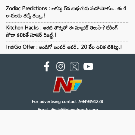
Zodiac Predictions : ఆగస్టు 5న బుధ-గురు మహాయోగం.. ఈ 4
రాశులకు డబ్బే డబ్బు.!
Kitchen Hacks : అరటి తొక్కతో ఈ మ్యాజిక్ తెలుసా? బేకింగ్
సోడా కలిపితే సూపర్ రిజల్ట్.!
IndiGo Offer : ఇండిగో బంపర్ ఆఫర్.. 20 వేల ఉచిత టికెట్లు.!
For advertising contact :9949494238
Email: digital@ntvnetwork.com
Copyright © 2000 - 2026 - NTV
About Us
Contact Us
Privacy Policy
Terms & Conditions