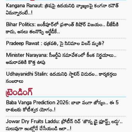
Kangana Ranaut: త్రిషపై ఉదయనిధి వ్యాఖ్యలపై కంగనా రనౌత్
ఏమన్నారంటే..!
Bihar Politics: బంకీపూర్‌లో ప్రశాంత్ కిషోర్ విజయం.. బీజేపీకి
కాదు, అసలు తలనొప్పి ఆర్జేడీకే..
Pradeep Rawat : ఛత్రపతి, సై సినిమాల విలన్ మృతి?
Minister Narayana: సీఆర్డీఏ సమావేశంలో కీలక నిర్ణయాలు..
అమరావతికి కొత్త ఊపు
Udhayanidhi Stalin: ఉదయనిధి స్టాలిన్ విడుదల.. కార్యకర్తలు
సంబరాలు
ట్రెండింగ్‌
Baba Vanga Prediction 2026: బాబా వంగా జోస్యం.. ఈ 5
రాశులకు కోటీశ్వర యోగం.!
Jowar Dry Fruits Laddu: ప్రోటీన్ రిచ్ ‘జొన్న డ్రై ఫ్రూప్ట్స్ లడ్డు’..
సులువుగా ఇంట్లోనే చేసేయండి ఇలా..!