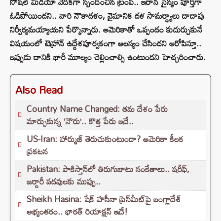
సోషల్ మీడియా వేదికగా స్పందించిన ట్రంప్.. ఇరాన్ సైన్యం పూర్తిగా
ఓడిపోయిందని.. వారి నౌకాదళం, వైమానిక దళ సామర్థ్యాలు దాదాపు
నిర్వీర్యమయ్యాయని పేర్కొన్నారు. అమెరికాతో ఒప్పందం కుదుర్చుకునే
విషయంలో టెహ్రాన్ ఉద్దేశపూర్వకంగా ఆలస్యం చేసిందని ఆరోపిస్తూ..
ఇప్పుడు దానికి భారీ మూల్యం చెల్లించాల్సి ఉంటుందని హెచ్చరించారు.
Also Read
Country Name Changed: తమ దేశం పేరు
మార్చుకున్న ‘నౌరు’.. కొత్త పేరు ఇదే..
US-Iran: హార్ముజ్ తెరుచుకుంటుందా? అమెరికా కీలక
ప్రకటన
Pakistan: పాకిస్తాన్‌లో తిరుగుబాటు సంకేతాలు.. షరీఫ్,
జర్దారీ పదవులకు ముప్పు..
Sheikh Hasina: షేక్ హసీనా ప్రెస్‌మీట్‌పై బంగ్లాదేశ్
అభ్యంతరం.. భారత్ రియాక్షన్ ఇదే!