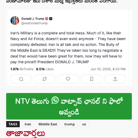
పరిణామాలతో ఇరు దేశాల మధ్య ఉద్రిక్తతలు మరింత పెరిగాయి.
NTV తెలుగు
వాట్సాప్ ఛానల్ ని ఫాలో
అవ్వండి
TAGS
Iran
Middle East
trump
us
తాజావార్తలు