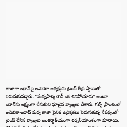
తాజాగా ఇరాన్‌పై అమెరికా అధ్యక్షుడు ట్రంప్ తీవ్ర స్థాయిలో
విరుచుకుపడ్డారు. ‘‘మధ్యప్రాచ్య రౌడీ ఇక చనిపోయాడు” అంటూ
ఇరాన్‌ను లక్ష్యంగా చేసుకుని ఘాటైన వ్యాఖ్యలు చేశారు. గల్ఫ్ ప్రాంతంలో
అమెరికా-ఇరాన్ మధ్య తాజా సైనిక ఉద్రిక్తతలు పెరుగుతున్న నేపథ్యంలో
ట్రంప్ చేసిన వ్యాఖ్యలు అంతర్జాతీయంగా చర్చనీయాంశంగా మారాయి.