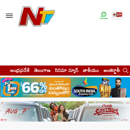
ఆంధ్రప్రదేశ్
తెలంగాణ
సినిమా న్యూస్
జాతీయం
అంతర్జాతీయం