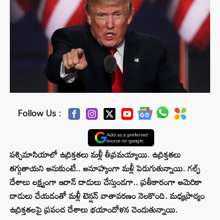
Follow Us :
Add as a preferred
source on google
పశ్చిమాసియాలో ఉద్రిక్తతలు మళ్లీ తీవ్రమయ్యాయి. ఉద్రిక్తతలు
తగ్గుతాయని అనుకుంటే.. అనూహ్యంగా మళ్లీ పెరుగుతున్నాయి. గల్ఫ్
దేశాలు లక్ష్యంగా ఇరాన్ దాడులు చేస్తుండగా.. ప్రతీకారంగా అమెరికా
దాడులు చేయడంతో మళ్లీ టెన్షన్ వాతావరణం నెలకొంది. మధ్యప్రాచ్యం
ఉద్రిక్తతలపై ప్రపంచ దేశాలు భయాందోళన చెందుతున్నాయి.