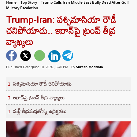
Home
Top Story
Trump Calls Iran Middle East Bully Dead After Gulf
Military Escalation
Trump-Iran: పశ్చిమాసియా రౌడీ
చనిపోయాడు.. ఇరాన్‌పై ట్రంప్ తీవ్ర
వ్యాఖ్యలు
Published Date :June 10, 2026 ,
5:40 PM
By
Suresh Maddala
పశ్చిమాసియా రౌడీ చనిపోయాడు
ఇరాన్‌పై ట్రంప్ తీవ్ర వ్యాఖ్యలు
మళ్లీ తీవ్రమవుతోన్న ఉద్రిక్తతలు