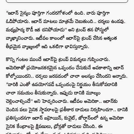
“ఇరాన్ సైన్యం పూర్తిగా గందరగోళంలో ఉంది. వారు పూర్తిగా
ఓడిపోయారు. ఇరాన్ మాటలు మాత్రమే చెబుతుంది.. చర్యలు ఉండవు.
మధ్యప్రాచ్య రౌడీ ఇక చనిపోయాడు” అని ట్రంప్ తన పోస్టులో
వ్యాఖ్యానించారు. ఇటీవల కాలంలో ఇరాన్‌పై ట్రంప్ చేసిన అత్యంత
తీవ్రమైన వ్యాఖ్యలలో ఇది ఒకటిగా భావిస్తున్నారు.
కొన్ని గంటల ముందే ఇరాన్‌పై ట్రంప్ విమర్శలు గుప్పించారు.
అమెరికాతో ప్రయోజనకరమైన ఒప్పందం చేసుకునే అవకాశాన్ని ఇరాన్
కోల్పోయిందని.. చర్చలు జరపడంలో చాలా ఆలస్యం చేసిందని అన్నారు.
“వారికి ఎంతో ఉపయోగపడే ఒప్పందంపై నిర్ణయం తీసుకోవడానికి
చాలా సమయం తీసుకున్నారు. ఇప్పుడు దానికి మూల్యం
చెల్లించాల్సిందే” అని హెచ్చరించారు. ఇటీవల అమెరికా.. ఇరాన్‌కు
చెందిన పలు సైనిక స్థావరాలపై ప్రతీకార దాడులు నిర్వహించగా.. దానికి
ప్రతిస్పందనగా ఇరాన్ బహ్రెయిన్, కువైట్, జోర్డాన్‌లలో ఉన్న అమెరికా
సైనిక కేంద్రాలపై క్షిపణులు, డ్రోన్లతో దాడులు చేసింది. ఈ