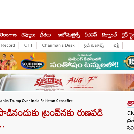
తెలంగాణ
రివ్యూలు
క్రీడలు
ఆటోమొబైల్స్
బిజినెస్‌
టెక్నాలజీ
లైఫ్ స్టై
e Record
OTT
Chairman's Desk
స్టడీ & జాబ్స్
భక్తి
త
anks Trump Over India Pakistan Ceasefire
పాడినందుకు ట్రంప్‌నకు రుణపడి
CM 
..
ప్ర
సీఎ