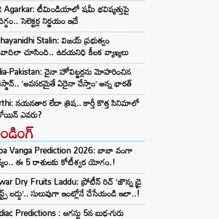
t Agarkar: టీమిండియాలో షమీ భవిష్యత్తుపై
ిగ్ధం.. సెలెక్టర్ల నిర్ణయం ఇదే
ayanidhi Stalin: విజయ్ ప్రభుత్వం
రవాదిలా చూసింది.. ఉదయనిధి కీలక వ్యాఖ్యలు
ia-Pakistan: చైనా హోవిట్జర్లను మోహరించిన
ిస్థాన్.. ‘అవసరమైతే ఏదైనా చేస్తాం’ అన్న భారత్
thi: నయనతార లేదా త్రిష.. కార్తీ కొత్త సినిమాలో
రోయిన్ ఎవరు?
రెండింగ్‌
ba Vanga Prediction 2026: బాబా వంగా
్యం.. ఈ 5 రాశులకు కోటీశ్వర యోగం.!
ar Dry Fruits Laddu: ప్రోటీన్ రిచ్ ‘జొన్న డ్రై
ూప్ట్స్ లడ్డు’.. సులువుగా ఇంట్లోనే చేసేయండి ఇలా..!
iac Predictions : ఆగస్టు 5న బుధ-గురు