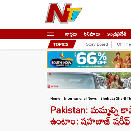
వార్తలు
సినిమాలు
ఆంధ్రప్రదేశ్
Story Board
Off Th
TOPICS
Home
International News
Shehbaz Sharif Th
Pakistan: మమ్మల్ని కా
ఉంటాం: షహబాజ్ షరీఫ్