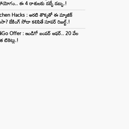
ాయోగం.. ఈ 4 రాశులకు డబ్బే డబ్బు.!
chen Hacks : అరటి తొక్కతో ఈ మ్యాజిక్
ుసా? బేకింగ్ సోడా కలిపితే సూపర్ రిజల్ట్.!
iGo Offer : ఇండిగో బంపర్ ఆఫర్.. 20 వేల
త టికెట్లు.!