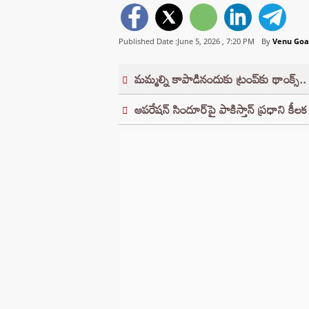
Published Date :June 5, 2026 ,
7:20 PM
By
Venu Goa
మమ్మల్ని కాపాడినందుకు ట్రంప్‌కు థాంక్స్..
ఆపరేషన్ సిందూర్‌పై పాకిస్తాన్ ప్రధాని కీలక 