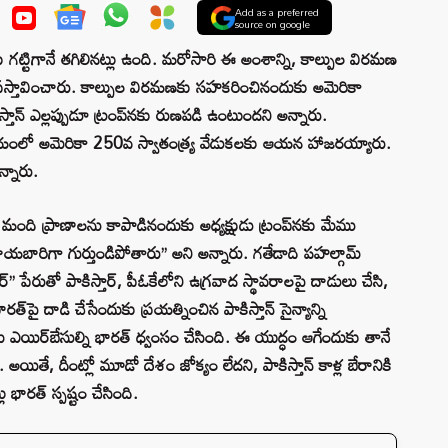
Add as a preferred
source on google
కు గట్టిగానే తగిలినట్లు ఉంది. మరోసారి ఈ అంశాన్ని, కాల్పుల విరమణ
ఫ్ ప్రస్తావించారు. కాల్పుల విరమణకు సహకరించినందుకు అమెరికా
కిస్తాన్ ఎల్లప్పుడూ ట్రంప్‌నకు రుణపడి ఉంటుందని అన్నారు.
లయంలో అమెరికా 250వ స్వాతంత్య్ర వేడుకలకు ఆయన హాజరయ్యారు.
న్నారు.
ది మంది ప్రాణాలను కాపాడినందుకు అధ్యక్షుడు ట్రంప్‌నకు మేము
బారిగా గుర్తుండిపోతారు’’ అని అన్నారు. గతేడాది పహల్గామ్
’ పేరుతో పాకిస్తార్, పీఓకేలోని ఉగ్రవాద స్థావరాలపై దాడులు చేసి,
‌పై దాడి చేసేందుకు ప్రయత్నించిన పాకిస్తాన్ సైన్యాన్ని
లు ఎయిర్‌బేసుల్ని భారత్ ధ్వంసం చేసింది. ఈ యుద్ధం ఆగేందుకు తానే
. అయితే, దీంట్లో మూడో దేశం జోక్యం లేదని, పాకిస్తాన్ కాళ్ల బేరానికి
భారత్ స్పష్టం చేసింది.