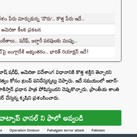
రు మార్చుకున్న ‘నౌరు’.. కొత్త పేరు ఇదే..
 అమెరికా కీలక ప్రకటన
ంకేతాలు.. షరీఫ్, జర్దారీ పదవులకు ముప్పు..
్‌పై బంగ్లాదేశ్ అభ్యంతరం.. భారత్ రియాక్షన్ ఇదే!
్ షరీఫ్, అమెరికా విదేశాంగ విధానానికి కొత్త శక్తిని తెచ్చారని
్థిరత్వం కోసం ట్రంప్ పనిచేస్తున్నట్లు చెప్పారు. ఇదే సమయంలో ఇరాన్-
 పాకిస్తాన్ ప్రధాన పాత్ర పోషిస్తుందని చెప్పుకొచ్చారు. ప్రాంతీయ శాంతి
ర్ చేస్తున్న కృషిని ప్రశంసించారు.
వాట్సాప్ ఛానల్ ని ఫాలో అవ్వండి
re
Operation Sindoor
Pahalgam terror attack
Pakistan