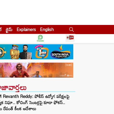
ల్
క్రైమ్
Explainers
English
ాజావార్తలు
Revanth Reddy: పోలీస్ ఉద్యోగ పరీక్షలపై
త్యేక నిఘా.. కోచింగ్ సెంటర్లపై కూడా ఫోకస్..
ం రేవంత్ కీలక ఆదేశాలు