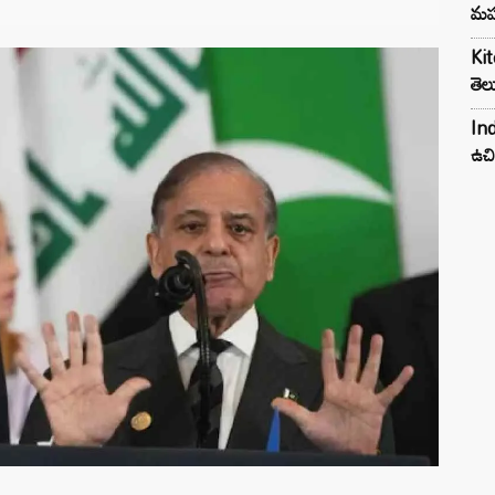
మహ
Kit
తెల
Ind
ఉచి