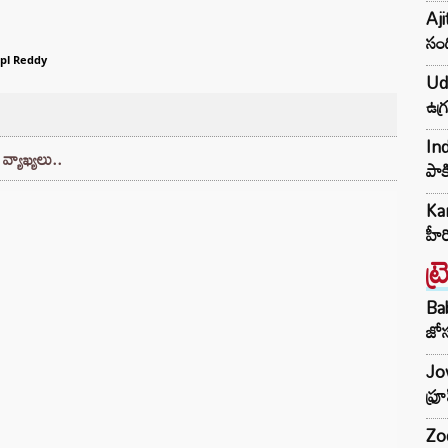
Aji
సంద
pl Reddy
Udh
ఉగ్
Ind
వ్యాఖ్యలు..
పాక
Kar
హీ
ట్
Ba
జోస
Jow
ఫ్ర
Zod