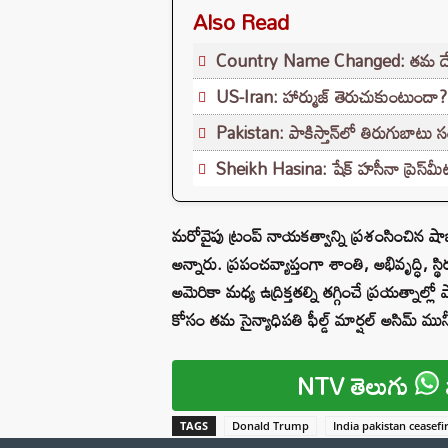
Also Read
Country Name Changed: తమ దేశం పే
US-Iran: హార్ముజ్ తెరుచుకుంటుందా?
Pakistan: పాకిస్తాన్‌లో తిరుగుబాటు స
Sheikh Hasina: షేక్ హసీనా ప్రెస్‌మీట
మరోవైపు ట్రంప్ నాయకత్వాన్ని ప్రశంసించిన షాబాష
అన్నారు. ప్రపంచవ్యాప్తంగా శాంతి, అభివృద్ధి, స
అమెరికా మధ్య ఉద్రిక్తతల్ని తగ్గించే ప్రయత్నాల్లో
కోసం తమ సైన్యాధిపతి ఫీల్డ్ మార్షల్ అసిమ్ మునీ
NTV తెలుగు
TAGS
Donald Trump
India pakistan ceasefi