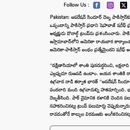
Follow Us :
Pakistan: ఆపరేషన్ సిందూర్ దెబ్బ పాకిస్తాన్‌
ఒప్పందాన్ని పాకిస్తాన్ ప్రధాని షెహబాజ్ షరీ
అధ్యక్షుడు డొనాల్డ్ ట్రంప్‌ను ప్రశంసించారు. పా
ఇస్లామాబాద్‌లోని అమెరికా రాయబార కార్యా
అమెరికా-పాకిస్తాన్ బంధం ప్రత్యేమైందని షరీఫ్ అ
‘‘దక్షిణాసియాలో శాంతి పునరుద్ధరించి, లక్షలా
ఎల్లప్పుడూ రుణపడి ఉంటాం. ఆయన శాంతికి రాయ
ఉగ్రవాద దాడి తర్వాత భారత్ ‘‘ఆపరేషన్ సిందూర్’
వందలాది మంది ఉగ్రవాదుల్ని హతమార్చింది. భారత్
దెబ్బతీసింది. పాక్ వైమానిక దళానికి చెందిన ప
సహకరించినట్లు ట్రంప్ పలుమార్లు చెప్పుకున్నారు
రావడంతోనే కాల్పుల విరమణకు అంగీకరించినట్లు 