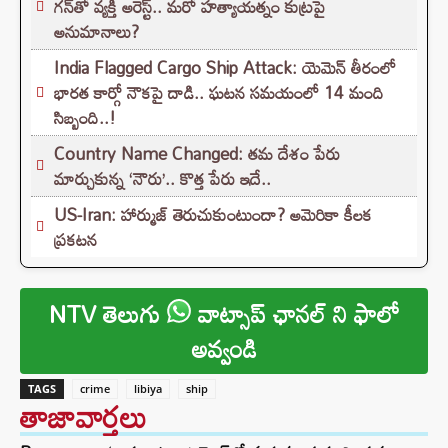
గన్‌తో వ్యక్తి అరెస్ట్.. మరో హత్యాయత్నం కుట్రపై
అనుమానాలు?
India Flagged Cargo Ship Attack: యెమెన్ తీరంలో
భారత కార్గో నౌకపై దాడి.. ఘటన సమయంలో 14 మంది
సిబ్బంది..!
Country Name Changed: తమ దేశం పేరు
మార్చుకున్న ‘నౌరు’.. కొత్త పేరు ఇదే..
US-Iran: హార్ముజ్ తెరుచుకుంటుందా? అమెరికా కీలక
ప్రకటన
NTV తెలుగు
వాట్సాప్ ఛానల్ ని ఫాలో
అవ్వండి
TAGS
crime
libiya
ship
తాజావార్తలు