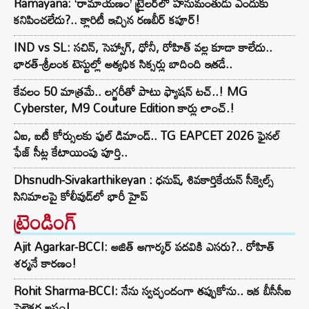
Ramayana: ‘రామాయణం’ ట్రైలర్‌లో హనుమంతుడు ఎందుకు
కనిపించలేదు?.. క్లారిటీ ఇచ్చిన రణబీర్ కపూర్!
IND vs SL: సచిన్, సెహ్వాగ్, ధోనీ, రోహిత్‌ వల్ల కూడా కాలేదు..
భారత్-శ్రీలంక టెస్టుల్లో అత్యధిక సిక్సర్లు బాదింది ఇతడే..
కేవలం 50 మాత్రమే.. లగ్జరీతో పాటు ఫ్యాషన్ టచ్..! MG
Cyberster, M9 Couture Edition కార్లు లాంచ్.!
ఏఐ, ఐటీ కోర్సులకు ఫుల్ డిమాండ్.. TG EAPCET 2026 ఫైనల్
ఫేజ్ సీట్ల కేటాయింపు పూర్తి..
Dhsnudh-Sivakarthikeyan : ధనుష్, శివకార్తికేయన్ సీక్వెల్స్
సినిమాలపై కోలీవుడ్‌లో భారీ హైప్
ట్రెండింగ్‌
Ajit Agarkar-BCCI: అజిత్ అగార్కర్ పదవికి ఎసరు?.. రోహిత్
శర్మనే కారణం!
Rohit Sharma-BCCI: నేను స్వచ్ఛందంగా తప్పుకోను.. ఇక బీసీసీఐ
సెలెక్టర్ల ఇష్టం!