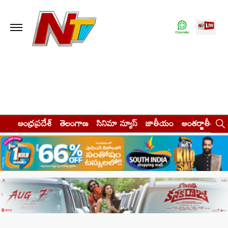
ఆంధ్రప్రదేశ్
తెలంగాణ
సినిమా న్యూస్
జాతీయం
అంతర్జాతీయం