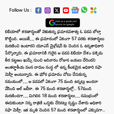
Follow Us :
Add as a preferred
source on google
లిబియాలో శరణార్థులతో వెళుతున్న ప్రమాదవశాత్తు ఓ పడవ బోల్తా
కొట్టింది. అయితే… ఈ ప్రమాదంలో ఏకంగా 57 వరకు శరణార్థులు
మరణించి ఉంటారని యూఎన్‌ మైగ్రేషన్‌ కు చెందిన ఓ ఉన్నతాధికారి
పేర్కొన్నారు. ఈ ప్రమాదానికి గురైన ఆ పడవ లిబియా దేశం పశ్చిమ
తీర పట్టణం ఖుమ్స్‌ నుంచి ఆదివారం రోజున బయలు దేరిందని
అంతర్జాతీయ వలస దారుల సంస్థ లో ఉన్న కీలకమైన అధికారి సఫా
మెహ్లీ అంటున్నారు. ఈ ఘోర ప్రమాదం చోటు చేసుకున్న
సమయంలో… ఆ పడవలో ఏకంగా 75 మంది ఉన్నట్లు అంచనా
వేసింది అల్‌ జబీరా. ఈ 75 మంది శరణార్థుల్లో.. 57మంది
మరణించగా… మిగిలిన 18 మంది శరణార్థులు… సముద్రంలో
ఈదుకుంటూ నిన్న రాత్రికి ఒడ్డుకు చేరినట్లు స్పష్టం చేశారు అధికారి
సఫా మెహ్లీ. ఇక మృతి చెందిన 57 మంది శరణార్థులలో ఎక్కువగా..