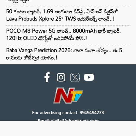
50 గంటల బ్యాటరీ, 1.69 అంగుళాల డిస్‌ప్లే, పాప్-అప్ డిజైన్‌తో
Lava Probuds Xplore 25° TWS ఇయర్‌బడ్స్ లాంచ్..!
POCO M8 Power 5G లాంచ్.. 8000mAh భారీ బ్యాటరీ,
120Hz OLED డిస్‌ప్లేతో అదిరిపోయే ఫోన్.!
Baba Vanga Prediction 2026: బాబా వంగా జోస్యం.. ఈ 5
రాశులకు కోటీశ్వర యోగం.!
For advertising contact :9949494238
Email: digital@ntvnetwork.com
Copyright © 2000 - 2026 - NTV