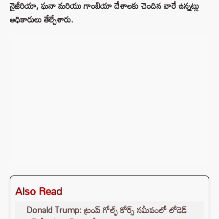
నైజీరియా, ఘనా మరియు గాంబియా దేశాలకు చెందిన వారే ఉన్నట్లు
అధికారులు తేల్చేశారు.
Also Read
Donald Trump: ట్రంప్ గోల్ఫ్ కోర్స్ సమీపంలో లోడెడ్