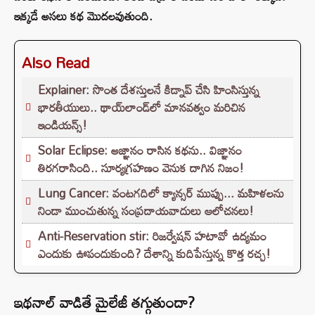
ఇక్కడే అసలు కథ మొదలవుతుంది.
Also Read
Explainer: సొంత దేశస్తులనే కిడ్నాప్ చేసి హింసిస్తున్న
భారతీయులు.. థాయ్‌లాండ్‌లో మానవత్వం మరిచిన
ఇండియన్స్!
Solar Eclipse: అజ్ఞానం రాసిన కథను.. విజ్ఞానం
తిరగరాసింది.. సూర్యగ్రహణం వెనుక దాగిన నిజం!
Lung Cancer: వంటగదిలో క్యాన్సర్ ముప్పు... మహిళలను
నిండా ముంచుతున్న సంప్రదాయవాదులు ఆలోచనలు!
Anti-Reservation stir: రిజర్వేషన్ హటావో ఉద్యమం
ఎందుకు ఊపందుకుంది? దేశాన్ని కుదిపేస్తున్న కొత్త రచ్చ!
ఇథనాల్‌ వాడితే మైలేజీ తగ్గుతుందా?