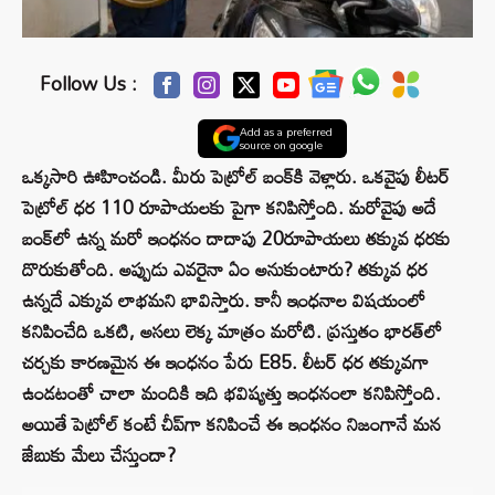
Follow Us :
Add as a preferred
source on google
ఒక్కసారి ఊహించండి. మీరు పెట్రోల్ బంక్‌కి వెళ్లారు. ఒకవైపు లీటర్
పెట్రోల్ ధర 110 రూపాయలకు పైగా కనిపిస్తోంది. మరోవైపు అదే
బంక్‌లో ఉన్న మరో ఇంధనం దాదాపు 20రూపాయలు తక్కువ ధరకు
దొరుకుతోంది. అప్పుడు ఎవరైనా ఏం అనుకుంటారు? తక్కువ ధర
ఉన్నదే ఎక్కువ లాభమని భావిస్తారు. కానీ ఇంధనాల విషయంలో
కనిపించేది ఒకటి, అసలు లెక్క మాత్రం మరోటి. ప్రస్తుతం భారత్‌లో
చర్చకు కారణమైన ఈ ఇంధనం పేరు E85. లీటర్ ధర తక్కువగా
ఉండటంతో చాలా మందికి ఇది భవిష్యత్తు ఇంధనంలా కనిపిస్తోంది.
అయితే పెట్రోల్ కంటే చీప్‌గా కనిపించే ఈ ఇంధనం నిజంగానే మన
జేబుకు మేలు చేస్తుందా?