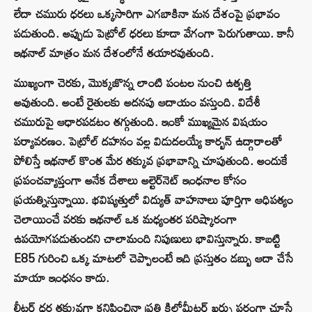
లేదా చమురు ధరలు ఒక్కసారిగా ఎగబాకినా మన దేశంపై ప్రభావం
పడుతుంది. అప్పుడు పెట్రోల్ ధరలు కూడా వేగంగా పెరుగుతాయి. కానీ
ఇథనాల్ మాత్రం మన దేశంలోనే తయారవుతుంది.
ముఖ్యంగా చెరకు, మొక్కజొన్న లాంటి పంటల నుంచి ఉత్పత్తి
అవుతుంది. అంటే రైతులకు అదనపు ఆదాయం వస్తుంది. విదేశీ
చమురుపై ఆధారపడటం తగ్గుతుంది. ఇంకో ముఖ్యమైన విషయం
పర్యావరణం. పెట్రోల్ దహనం వల్ల విడుదలయ్యే కార్బన్ ఉద్గారాలతో
పోలిస్తే ఇథనాల్ కొంత మేర తక్కువ ప్రభావాన్ని చూపుతుంది. అందుకే
ప్రపంచవ్యాప్తంగా అనేక దేశాలు అల్టెర్‌నెట్‌ ఇంధనాల కోసం
ప్రయత్నిస్తున్నాయి. భవిష్యత్తులో విద్యుత్ వాహనాలు పూర్తిగా ఆధిపత్యం
చెలాయించే వరకు ఇథనాల్ ఒక మధ్యంతర పరిష్కారంగా
ఉపయోగపడుతుందని చాలామంది నిపుణులు భావిస్తున్నారు. కాబట్టి
E85 గురించి ఒక్క మాటలో చెప్పాలంటే ఇది ప్రస్తుతం డబ్బు ఆదా చేసే
మాయా ఇంధనం కాదు.
లీటర్ ధర తక్కువగా కనిపించినా ప్రతి కిలోమీటర్ ఖర్చు పరంగా చూస్తే