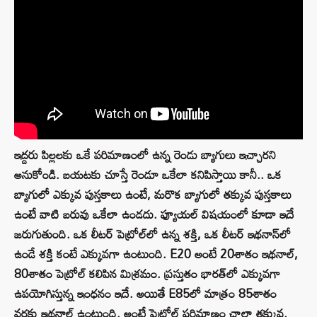
ఇద్దరు పిల్లలకు ఒకే పరిమాణంలో ఉన్న రెండు బ్యాగులు ఇచ్చారని
అనుకోండి. బయటకు చూస్తే రెండూ ఒకేలా కనిపిస్తాయి కానీ.. ఒక
బ్యాగులో ఎక్కువ పుస్తకాలు ఉంటే, మరొక బ్యాగులో తక్కువ పుస్తకాలు
ఉంటే వాటి బరువు ఒకేలా ఉండదు. ఫ్యూయల్‌ విషయంలో కూడా ఇదే
జరుగుతుంది. ఒక లీటర్ పెట్రోల్‌లో ఉన్న శక్తి, ఒక లీటర్ ఇథనాన్‌లో
ఉండే శక్తి కంటే ఎక్కువగా ఉంటుంది. E20 అంటే 20శాతం ఇథనాల్,
80శాతం పెట్రోల్ కలిపిన మిశ్రమం. ప్రస్తుతం భారత్‌లో ఎక్కువగా
ఉపయోగిస్తున్న ఇంధనం ఇదే. అయితే E85లో మాత్రం 85శాతం
వరకు ఇథనాల్ ఉంటుంది. అంటే పెట్రోల్ పరిమాణం చాలా తక్కువ.