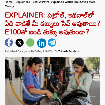
Home
Explainers
E85 Vs Petrol Explained Which Fuel Saves More
Money
EXPLAINER: పెట్రోల్‌, ఇథనాల్‌లో
ఏది వాడితే మీ డబ్బులు సేవ్ అవుతాయి?
E100తో బండి తుక్కు అవుతుందా?
Published Date :June 16, 2026 ,
2:48 PM
By
Trinath Bandaru