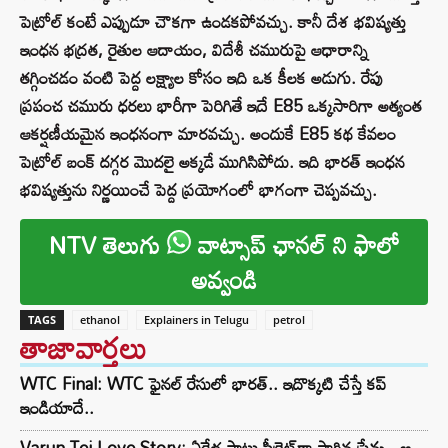
పెట్రోల్ కంటే ఎప్పుడూ చౌకగా ఉండకపోవచ్చు. కానీ దేశ భవిష్యత్తు
ఇంధన భద్రత, రైతుల ఆదాయం, విదేశీ చమురుపై ఆధారాన్ని
తగ్గించడం వంటి పెద్ద లక్ష్యాల కోసం ఇది ఒక కీలక అడుగు. రేపు
ప్రపంచ చమురు ధరలు భారీగా పెరిగితే ఇదే E85 ఒక్కసారిగా అత్యంత
ఆకర్షణీయమైన ఇంధనంగా మారవచ్చు. అందుకే E85 కథ కేవలం
పెట్రోల్ బంక్ దగ్గర మొదలై అక్కడే ముగిసిపోదు. ఇది భారత్‌ ఇంధన
భవిష్యత్తును నిర్ణయించే పెద్ద ప్రయోగంలో భాగంగా చెప్పవచ్చు.
NTV తెలుగు
వాట్సాప్ ఛానల్ ని ఫాలో
అవ్వండి
TAGS
ethanol
Explainers in Telugu
petrol
తాజావార్తలు
WTC Final: WTC ఫైనల్ రేసులో భారత్.. ఇదొక్కటి చేస్తే కప్
ఇండియాదే..
Varun Tej Love Story: ఏడేళ్ల పాటు సీక్రెట్‌గా సాగిన ప్రేమ.. ఆ