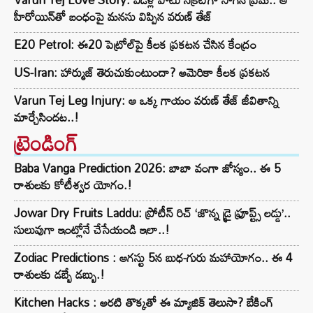
హీరోయిన్‌తో బంధంపై మనసు విప్పిన వరుణ్ తేజ్
E20 Petrol: ఈ20 పెట్రోల్‌పై కీలక ప్రకటన చేసిన కేంద్రం
US-Iran: హార్ముజ్ తెరుచుకుంటుందా? అమెరికా కీలక ప్రకటన
Varun Tej Leg Injury: ఆ ఒక్క గాయం వరుణ్ తేజ్ జీవితాన్ని
మార్చేసిందట..!
ట్రెండింగ్‌
Baba Vanga Prediction 2026: బాబా వంగా జోస్యం.. ఈ 5
రాశులకు కోటీశ్వర యోగం.!
Jowar Dry Fruits Laddu: ప్రోటీన్ రిచ్ ‘జొన్న డ్రై ఫ్రూప్ట్స్ లడ్డు’..
సులువుగా ఇంట్లోనే చేసేయండి ఇలా..!
Zodiac Predictions : ఆగస్టు 5న బుధ-గురు మహాయోగం.. ఈ 4
రాశులకు డబ్బే డబ్బు.!
Kitchen Hacks : అరటి తొక్కతో ఈ మ్యాజిక్ తెలుసా? బేకింగ్