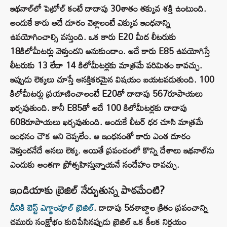
ఇథనాల్‌లో పెట్రోల్ కంటే దాదాపు 30శాతం తక్కువ శక్తి ఉంటుంది.
అందుకే కారు అదే దూరం వెళ్లాలంటే ఎక్కువ ఇంధనాన్ని
ఉపయోగించాల్సి వస్తుంది. ఒక కారు E20 మీద లీటరుకు
18కిలోమీటర్లు వెళ్తుందని అనుకుందాం. అదే కారు E85 ఉపయోగిస్తే
లీటరుకు 13 లేదా 14 కిలోమీటర్లకు మాత్రమే పరిమితం కావచ్చు.
ఇప్పుడు లెక్కలు చూస్తే ఆసక్తికరమైన విషయం బయటపడుతుంది. 100
కిలోమీటర్లు ప్రయాణించాలంటే E20తో దాదాపు 567రూపాయలు
ఖర్చవుతుంది. కానీ E85తో అదే 100 కిలోమీటర్లకు దాదాపు
608రూపాయలు ఖర్చవుతుంది. అందుకే లీటర్ ధర చూసి మాత్రమే
ఇంధనం చౌక అని చెప్పలేం. ఆ ఇంధనంతో కారు ఎంత దూరం
వెళ్తుందనేదే అసలు లెక్క. అయితే ప్రపంచంలో కొన్ని దేశాలు ఇథనాల్‌ను
ఎందుకు అంతగా ప్రోత్సహిస్తున్నాయనే సందేహం రావచ్చు.
ఇండియాకు బ్రెజిల్‌ నేర్పుతున్న పాఠమేంటి?
దీనికి బెస్ట్ ఎగ్జాంపూల్‌ బ్రెజిల్
. దాదాపు 5దశాబ్దాల క్రితం ప్రపంచాన్ని
చమురు సంక్షోభం కుదిపేసినప్పుడు బ్రెజిల్ ఒక కీలక నిర్ణయం