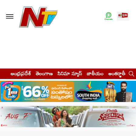
ఆంధ్రప్రదేశ్
తెలంగాణ
సినిమా న్యూస్
జాతీయం
అంతర్జాతీయం