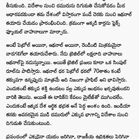
తీసుకుంది. విదేశాల నుంచి చమురును దిగుమతి చేసుకోవడం మీద
ఆధారపడకుండా తమ దేశంలో విస్తారంగా పండే చెరకు నుంచి ఇథనాల్
తయారు చేయడం ప్రారంభించింది. క్రమంగా అక్కడి కార్లను ఫ్లెక్స్
ఫ్యూయల్ వాహనాలుగా మార్చారు.
అంటే పెట్రోల్ అయినా, ఇథనాల్ అయినా, రెండింటి మిశ్రమమైనా
వాడగలిగేలా తయారుచేశారు. నేడు బ్రెజిల్‌లో లక్షలాది వాహనాలు
ఇథనాల్‌పై నడుస్తున్నాయి. అయితే బ్రెజిల్ ప్రజలు కూడా ఒక సింపుల్
రూల్‌ను పాటిస్తారు. ఇథనాల్ ధర పెట్రోల్ ధరలో 70శాతం కంటే
తక్కువగా ఉన్నప్పుడు మాత్రమే అది నిజంగా ప్రాఫిట్‌ అని భావిస్తారు.
ఎందుకంటే తక్కువ శక్తి ఉండటం వల్ల ఎక్కువ ఇంధనం ఖర్చవుతుందని
వారికి తెలుసు. అయితే ఈ టాపిక్‌ని కేవలం మైలేజ్‌తో ముగించలేం.
ఎందుకంటే ఇక్కడ దేశ ఆర్థిక భద్రత అనే పెద్ద అంశం ఉంది. ఇండియా
తనకు అవసరమైన ముడి చమురులో ఎక్కువ భాగాన్ని విదేశాల నుంచి
దిగుమతి చేసుకుంటుంది.
ప్రపంచంలో ఎక్కడైనా యుద్ధం జరిగినా, రాజకీయ ఉద్రిక్తతలు పెరిగినా