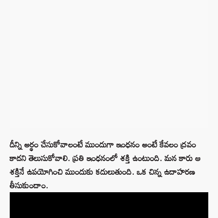
దీన్ని అర్థం చేసుకోవాలంటే ముందుగా ఇంధనం అంటే కేవలం ద్రవం
కాదని తెలుసుకోవాలి. ప్రతి ఇంధనంలో శక్తి ఉంటుంది. మన కారు ఆ
శక్తినే ఉపయోగించి ముందుకు కదులుతుంది. ఒక చిన్న ఉదాహరణ
తీసుకుందాం.