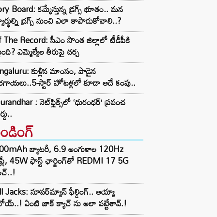
ry Board: కమ్మేస్తున్న డ్రగ్స్ భూతం.. మన
్యార్థుల్ని డ్రగ్స్ నుంచి ఎలా కాపాడుకోవాలి..?
 The Record: సీఎం సొంత జిల్లాలో టీడీపీకి
ంది? ఎమ్మెల్యేల తీరుపై చర్చ
galuru: కుళ్లిన మాంసం, పాడైన
గాయలు..5-స్టార్ హోటళ్లలో కూడా అదే కంపు..
randhar : నెట్‌ఫ్లిక్స్‌లో ‘ధురంధర్’ ప్రపంచ
ర్డు..
రెండింగ్‌
00mAh బ్యాటరీ, 6.9 అంగుళాల 120Hz
్‌ప్లే, 45W ఫాస్ట్ ఛార్జింగ్‌తో REDMI 17 5G
చ్..!
l Jacks: సూపర్‌మ్యాన్ ఫీల్డింగ్.. అయ్యా
ోయ్..! ఏంటి జాక్ క్యాచ్ ను అలా పట్టేశావ్.!