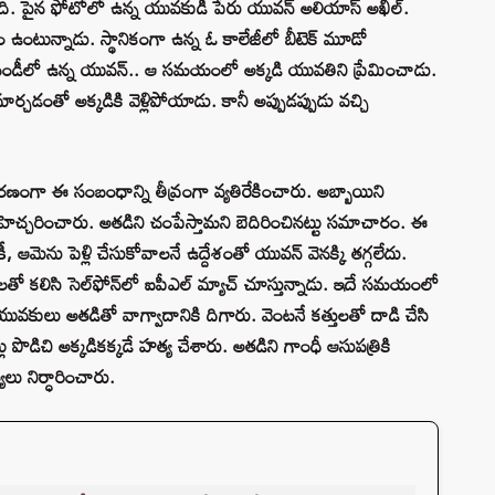
ంది. పైన ఫోటోలో ఉన్న యువకుడి పేరు యువన్ అలియాస్ అఖిల్.
వాసం ఉంటున్నాడు. స్థానికంగా ఉన్న ఓ కాలేజీలో బీటెక్ మూడో
మండీలో ఉన్న యువన్.. ఆ సమయంలో అక్కడి యువతిని ప్రేమించాడు.
 మార్చడంతో అక్కడికి వెళ్లిపోయాడు. కానీ అప్పుడప్పుడు వచ్చి
ంగా ఈ సంబంధాన్ని తీవ్రంగా వ్యతిరేకించారు. అబ్బాయిని
హెచ్చరించారు. అతడిని చంపేస్తామని బెదిరించినట్టు సమాచారం. ఈ
, ఆమెను పెళ్లి చేసుకోవాలనే ఉద్దేశంతో యువన్ వెనక్కి తగ్గలేదు.
తో కలిసి సెల్‌ఫోన్‌లో ఐపీఎల్ మ్యాచ్ చూస్తున్నాడు. ఇదే సమయంలో
వకులు అతడితో వాగ్వాదానికి దిగారు. వెంటనే కత్తులతో దాడి చేసి
 పొడిచి అక్కడికక్కడే హత్య చేశారు. అతడిని గాంధీ ఆసుపత్రికి
ులు నిర్ధారించారు.