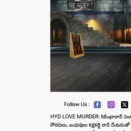
Follow Us :
HYD LOVE MURDER: సికింద్రాబాద్ చిలకలగ
సోదరులు, బంధువులు కక్షకట్టి దాడి చేయడంతో 