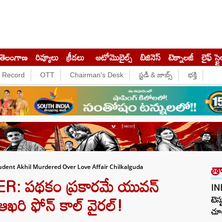
తెలంగాణ
రివ్యూలు
క్రీడలు
ఆటోమొబైల్స్
బిజినెస్‌
టెక్నాలజీ
లైఫ్ స్టై
e Record
OTT
Chairman's Desk
స్టడీ & జాబ్స్
భక్తి
త
dent Akhil Murdered Over Love Affair Chilkalguda
 పథకం ప్రకారమే యువన్
IN
రి ఫోన్ కాల్ వైరల్!
టెస్
చూడ