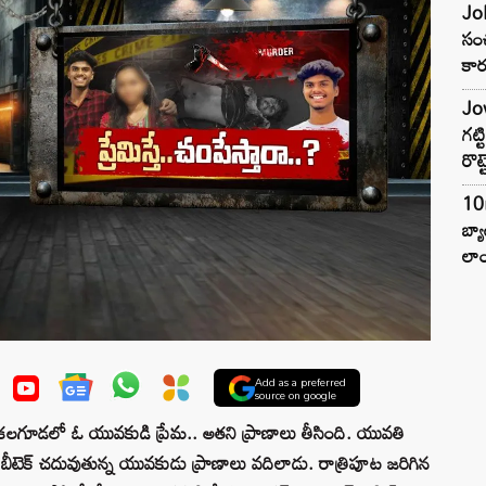
Joh
సంచ
కార
Jow
గట్
రొట్
10
బ్
లాం
Add as a preferred
source on google
ూడలో ఓ యువకుడి ప్రేమ.. అతని ప్రాణాలు తీసింది. యువతి
బీటెక్ చదువుతున్న యువకుడు ప్రాణాలు వదిలాడు. రాత్రిపూట జరిగిన