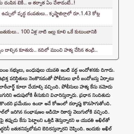
యను చంపిన టెకీ.. ఆ తర్వాత ఏం చేశాడంటే..!
 ఉచ్చులో వృద్ధ దంపతులు.. కృష్ణాజిల్లాలో రూ.1.43 కోట్ల
 బతుకులు.. 100 ఏళ్ల నాటి ఇల్లు కూలి ఒకే కుటుంబానికి
భం దాల్చిన కూతురు.. నదిలో ముంచి హత్య చేసిన తండ్రి..
ుటుంబ సభ్యులు, బంధువులు యువతి ఇంటి వద్ద ఆందోళనకు దిగారు.
్రిక్త పరిస్థితులు నెలకొనడంతో పోలీసులు భారీ బందోబస్తు ఏర్పాటు
ు లాఠీచార్జ్ కూడా చేయాల్సి వచ్చింది. పోలీసులు హత్య కేసు నమోదు
గురిని అదుపులోకి తీసుకుని విచారిస్తున్నారు. ప్రధాన నిందితుడు
కొందరి ప్రమేయం ఉందా అనే కోణంలో దర్యాప్తు కొనసాగుతోంది.
 కాల్‌లో జరిగిన సంభాషణల ఆడియో రికార్డు వెలుగులోకి వచ్చింది.
ై తప్పుడు కేసు పెట్టాలని ఒత్తిడి తెస్తున్నారని ఆ యువతి అఖిల్‌తో
 ఇద్దరినీ బతుకనివ్వబోమని బెదిరస్తున్నారని చెప్పింది. ఇందుకు అఖిల్‌