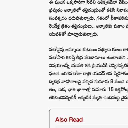
ఈ ఘటన ఒక్కసారిగా సిటీని ఉలిక్కపడేలా చేసి
ప్రస్తుతం అల్వాల్‌లో తల్లిదండ్రులతో కలిసి ని
సంవత్సరం చదువుతున్నాడు. గతంలో సీతాఫల్‌
రెండేళ్ల క్రితం తల్లిదండ్రులు.. అల్వాల్‌కు మకాం
యువతితో మాట్లాడుతున్నాడు.
మరోవైపు అమ్మాయి కుటుంబ సభ్యులు కులం కారణ
మరోసారి కలిస్తే తీవ్ర పరిణామాలు ఉంటాయని 
విషయాలన్నీ యువతి తన ప్రియుడికి చెప్పినప్పటికీ
ఘటన జరిగిన రోజు రాత్రి యువన్ తన స్నేహితుల
ద్విచక్ర వాహనాలపై వచ్చిన సుమారు 8 మంది యు
తల, మెడ, ఛాతి భాగాల్లో సుమారు 15 కత్తిపోట్లు
తరలించినప్పటికీ అప్పటికే మృతి చెందినట్టు వైద్య
Also Read