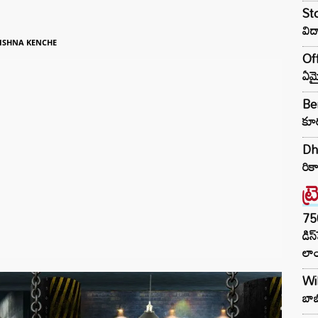
Sto
విద
ISHNA KENCHE
Off
ఏమై
Ben
కూర
Dhu
రికా
ట్
75
డిస
లాం
Wil
బాబ