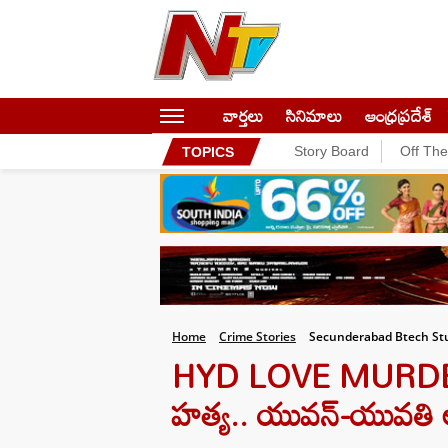
వార్తలు
సినిమాలు
ఆంధ్రప్రదేశ్
Story Board
Off Th
TOPICS
Home
Crime Stories
Secunderabad Btech Stu
HYD LOVE MURDER:
హత్య.. యువన్-యువతి ఆఖ