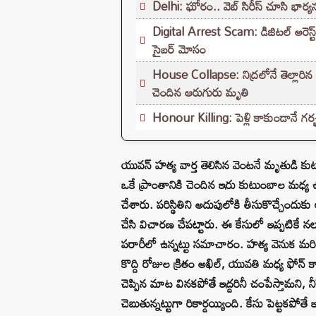
Delhi: ఘోరం.. వెబ్ సిరీస్ చూసి భార్
Digital Arrest Scam: డిజిటల్ అరెస్ట్
సైబర్ మోసం
House Collapse: నిద్రలోనే తెల్లారిన
చెందిన ఆరుగురు మృతి
Honour Killing: పెళ్లి కాకుండానే గర్
యువన్ హత్య వార్త తెలిసిన వెంటనే మృతుడి క
ఒకే ప్రాంతానికి చెందిన ఇరు కుటుంబాల మధ్య ఉద
చేశారు. పరిస్థితిని అదుపులోకి తీసుకొచ్చేందుక
చేసి విచారణ చేపట్టారు. ఈ కేసులో ఇప్పటికే నలు
పరారీలో ఉన్నట్టు సమాచారం. హత్య వెనుక మరి
కొద్ది రోజుల క్రితం అఖిల్‌, యువతి మధ్య ఫోన్‌
చెప్పిన మాట వినకపోతే ఇద్దరినీ చంపేస్తామని, నీప
చెబుతున్నట్టుగా రికార్డయ్యింది. కేసు పెట్టకపోతే