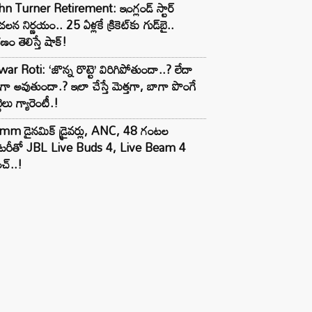
n Turner Retirement: ఇంగ్లండ్ స్టార్
లన నిర్ణయం.. 25 ఏళ్లకే క్రికెట్‌కు గుడ్‌బై..
ణం తెలిస్తే షాక్!
ar Roti: ‘జొన్న రొట్టె’ విరిగిపోతుందా..? లేదా
టిగా అవుతుందా.? ఇలా చేస్తే మెత్తగా, బాగా పొంగే
టెలు గ్యారెంటీ.!
mm డైనమిక్ డ్రైవర్లు, ANC, 48 గంటల
యాటరీతో JBL Live Buds 4, Live Beam 4
చ్..!