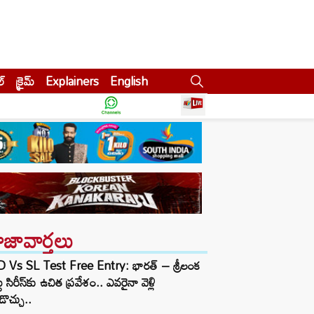
ల్
క్రైమ్
Explainers
English
ాజావార్తలు
D Vs SL Test Free Entry: భారత్ – శ్రీలంక
టు సిరీస్‌కు ఉచిత ప్రవేశం.. ఎవరైనా వెళ్లి
ొచ్చు..