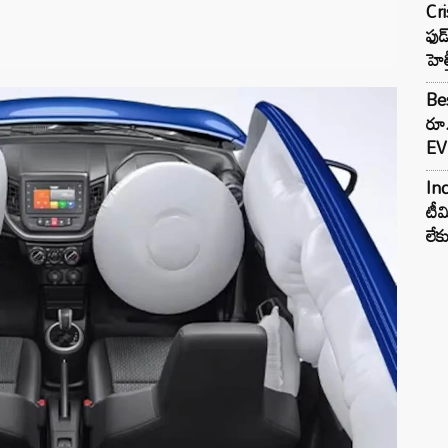
Cr
ఫుడ
హెల
Bes
రూ
EV 
Inc
టీమ
లే