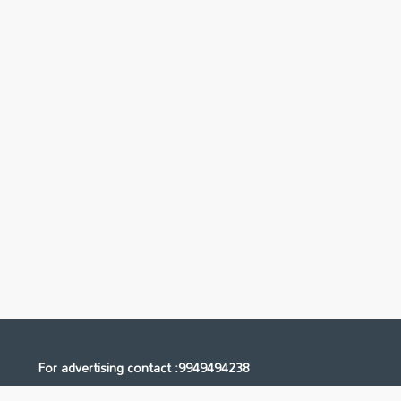
For advertising contact :9949494238
Email: digital@ntvnetwork.com