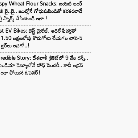
ispy Wheat Flour Snacks: బయటి జంక్
్‌కి బై..బై.. ఇంట్లోనే గోధుమపిండితో కరకరలాడే
్తీ స్నాక్స్ చేసేయండి ఇలా.!
t EV Bikes: బెస్ట్ మైలేజ్, అదిరే ఫీచర్లతో
.1.50 లక్షలలోపు కొనుగోలు చేయగల టాప్-5
బైక్‌లు ఇదిగో..!
redible Story: దేశవాళీ క్రికెట్‌లో 9 వేల రన్స్..
ిండియా డెబ్యూలోనే హాఫ్ సెంచరీ.. కానీ అడ్రస్
కుండా పోయిన ఓపెనర్!