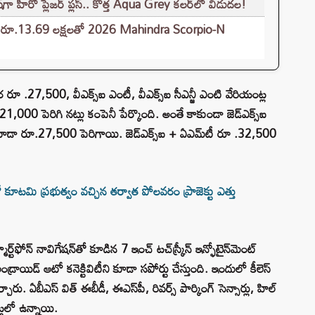
గా హీరో ప్లెజర్ ప్లస్.. కొత్త Aqua Grey కలర్‌లో విడుదల!
ూఫ్‌, రూ.13.69 లక్షలతో 2026 Mahindra Scorpio-N
ర రూ .27,500, వీఎక్స్ఐ ఎంటీ, వీఎక్స్ఐ సీఎన్జీ ఎంటి వేరియంట్ల
000 పెరిగి నట్లు కంపెనీ పేర్కొంది. అంతే కాకుండా జెడ్ఎక్స్ఐ
లు కూడా రూ.27,500 పెరిగాయి. జెడ్ఎక్స్ఐ + ఏఎమ్​టీ రూ .32,500
మి ప్రభుత్వం వచ్చిన తర్వాత పోలవరం ప్రాజెక్టు ఎత్తు
ట్​ఫోన్ నావిగేషన్​తో కూడిన 7 ఇంచ్​ టచ్​స్క్రీన్ ఇన్ఫోటైన్​మెంట్
ండ్రాయిడ్ ఆటో కనెక్టివిటీని కూడా సపోర్టు చేస్తుంది. ఇందులో కీలెస్
ర్చారు. ఏబీఎస్ విత్ ఈబీడీ, ఈఎస్​పీ, రివర్స్ పార్కింగ్ సెన్సార్లు, హిల్
ట్లలో ఉన్నాయి.