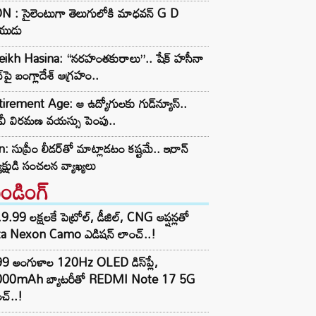
N : సైలెంటుగా తెలుగులోకి మాధవన్ G D
యుడు
eikh Hasina: “నరహంతకురాలు”.. షేక్ హసీనా
ీచ్‌పై బంగ్లాదేశ్ ఆగ్రహం..
irement Age: ఆ ఉద్యోగులకు గుడ్‌న్యూస్..
వీ విరమణ వయస్సు పెంపు..
n: సుప్రీం లీడర్‌తో మాట్లాడటం కష్టమే.. ఇరాన్
యక్షుడి సంచలన వ్యాఖ్యలు
రెండింగ్‌
9.99 లక్షలకే పెట్రోల్, డీజిల్, CNG ఆప్షన్లతో
ta Nexon Camo ఎడిషన్ లాంచ్..!
99 అంగుళాల 120Hz OLED డిస్‌ప్లే,
000mAh బ్యాటరీతో REDMI Note 17 5G
చ్..!