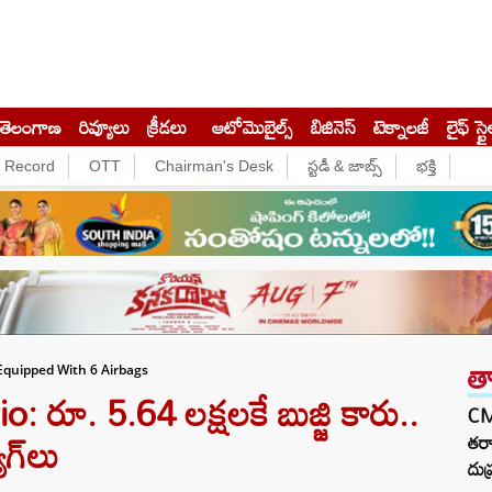
తెలంగాణ
రివ్యూలు
క్రీడలు
ఆటోమొబైల్స్
బిజినెస్‌
టెక్నాలజీ
లైఫ్ స్టై
e Record
OTT
Chairman's Desk
స్టడీ & జాబ్స్
భక్తి
త
 Equipped With 6 Airbags
 రూ. 5.64 లక్షలకే బుజ్జి కారు..
CM
గ్‌లు
తర్
దుష్