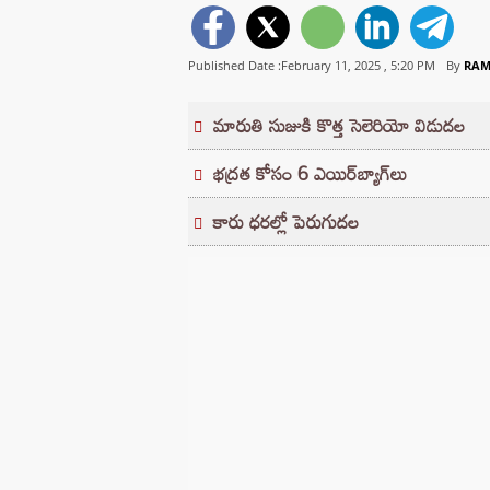
Published Date :February 11, 2025 ,
5:20 PM
By
RAM
మారుతి సుజుకి కొత్త సెలెరియో విడుదల
భద్రత కోసం 6 ఎయిర్‌బ్యాగ్‌లు
కారు ధరల్లో పెరుగుదల