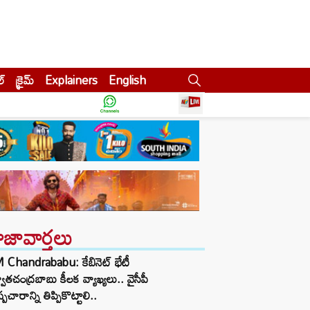
ల్
క్రైమ్
Explainers
English
ాజావార్తలు
 Chandrababu: కేబినెట్ భేటీ
వాతచంద్రబాబు కీలక వ్యాఖ్యలు.. వైసీపీ
ప్రచారాన్ని తిప్పికొట్టాలి..