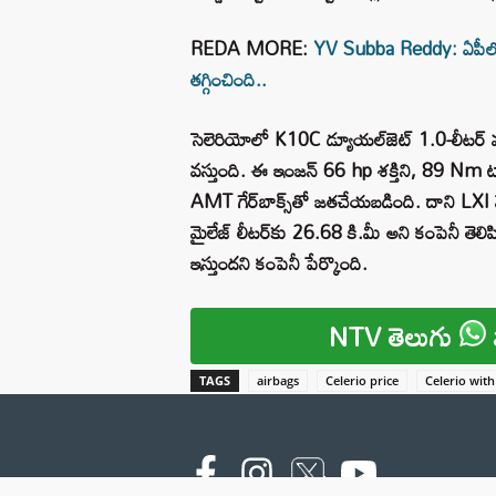
REDA MORE:
YV Subba Reddy: ఏపీలో కూ
తగ్గించింది..
సెలెరియోలో K10C డ్యూయల్‌జెట్ 1.0-లీటర్ మూడు స
వస్తుంది. ఈ ఇంజన్ 66 hp శక్తిని, 89 Nm టార్క్
AMT గేర్‌బాక్స్‌తో జతచేయబడింది. దాని LXI వ
మైలేజ్ లీటర్‌కు 26.68 కి.మీ అని కంపెనీ తెలి
ఇస్తుందని కంపెనీ పేర్కొంది.
NTV తెలుగు
TAGS
airbags
Celerio price
Celerio with