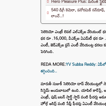
Hero Pleasure Plus: మరింత స్టైలిష్‌
540 డిగ్రీ కెమెరా, పనోరమిక్ సన్‌ర
లాంచ్..!
సెలెరియో ఎంట్రీ లెవల్ ఎల్ఎక్స్ఐ వేరియంట్ ధ
ధర రూ .16,000, వీఎక్స్ఐ ఏఎమ్​టీ ధర రూ .21,
ఎంటీ, జెడ్ఎక్స్ఐ ప్లస్ ఎంటీ వేరియంట్ల ధర
పెరిగింది.
REDA MORE:
YV Subba Reddy: ఏపీలో కూట
తగ్గించింది..
మారుతీ సుజుకీ సెలెరియో టాప్ వేరియంట్లలో స్మార్
సిస్టెమ్ అందుబాటులో ఉంది. యాపిల్ కార్​ప్లే, ఆ
ఎంట్రీ, పుష్ బటన్ స్టార్ట్ స్టాప్ వంటి ఫీచర్లు అమ
హోల్డ్ అసిస్ట్ వంటి సేఫ్టీ ఫీచర్లు ఏఎంటీ వేరియం