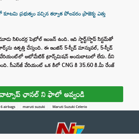
టమి ప్రభుత్వం వచ్చిన తర్వాత పోలవరం ప్రాజెక్టు ఎత్తు
ిలిండర్ల పెట్రోల్ ఇంజన్ ఉంది. ఇది స్టార్ట్/స్టాప్ సిస్టమ్‌తో
‌ను ఉత్పత్తి చేస్తుంది. ఈ ఇంజిన్ 5-స్పీడ్ మాన్యువల్, 5-స్పీడ్
ేరియంట్‌లో ఆటోమేటిక్ ట్రాన్స్‌మిషన్ అందుబాటులో లేదు. దీని
పింది. సీఎన్‌జీ వేరియంట్‌ ఒక కిలో CNG కి 35.60 కి.మీ రేంజ్
వాట్సాప్ ఛానల్ ని ఫాలో అవ్వండి
 6 airbags
maruti suzuki
Maruti Suzuki Celerio