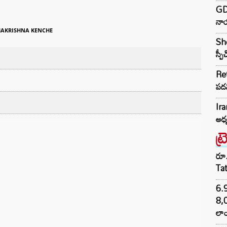
GD
నా
AKRISHNA KENCHE
Sh
స్ప
Ret
పద
Ira
అధ్
ట్
రూ.
Ta
6.
8,
లాం