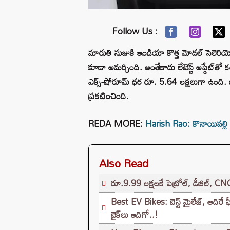
Follow Us :
మారుతి సుజుకి ఇండియా కొత్త మోడల్ సెలెరియో
కూడా అమర్చింది. అంతేకాదు లేటెస్ట్​ అప్డేట్‌
ఎక్స్-షోరూమ్ ధర రూ. 5.64 లక్షలుగా ఉంది. 
ప్రకటించింది.
REDA MORE:
Harish Rao: కొనాయిపల్లి 
Also Read
రూ.9.99 లక్షలకే పెట్రోల్, డీజిల్, 
Best EV Bikes: బెస్ట్ మైలేజ్, అదిర
బైక్‌లు ఇదిగో..!