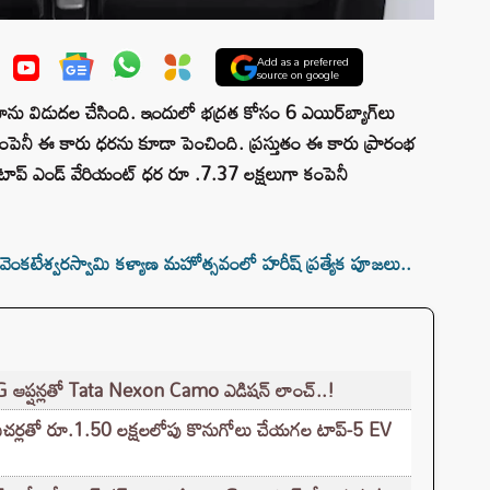
Add as a preferred
source on google
ను విడుదల చేసింది. ఇందులో భద్రత కోసం 6 ఎయిర్‌బ్యాగ్‌లు
తో కంపెనీ ఈ కారు ధరను కూడా పెంచింది. ప్రస్తుతం ఈ కారు ప్రారంభ
టాప్ ఎండ్​ వేరియంట్​ ధర రూ .7.37 లక్షలుగా కంపెనీ
వెంకటేశ్వరస్వామి కళ్యాణ మహోత్సవంలో హరీష్ ప్రత్యేక పూజలు..
CNG ఆప్షన్లతో Tata Nexon Camo ఎడిషన్ లాంచ్..!
ే ఫీచర్లతో రూ.1.50 లక్షలలోపు కొనుగోలు చేయగల టాప్-5 EV