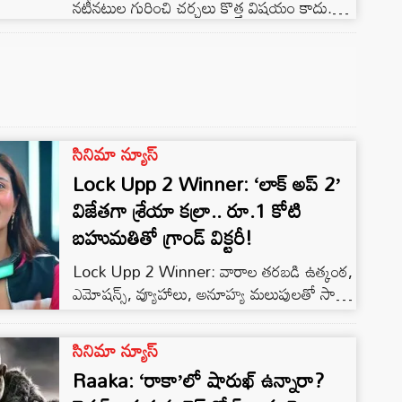
నటీనటుల గురించి చర్చలు కొత్త విషయం కాదు.
ఒకప్పుడు స్నేహా ఉల్లాల్‌ను ఐశ్వర్య రాయ్‌తో, జరీన్
ఖాన్‌ను కత్రినా కైఫ్‌తో పోల్చిన అభిమానులు, ఇప్పుడు
మరో నటిపై అదే తరహా చర్చ మొదలుపెట్టారు.
తాజాగా విడుదలైన ‘బత్వారా 1947’ పోస్టర్‌లో
కనిపించిన నటి కనికా కపూర్‌ను చూసి చాలామంది
కియారా అద్వానీగా భావించడం సోషల్ మీడియాలో
సినిమా న్యూస్
వైరల్‌గా మారింది. ఈ గందరగోళంపై కనికా
Lock Upp 2 Winner: ‘లాక్ అప్ 2’
తొలిసారిగా ఆసక్తికరంగా స్పందించారు. ‘ఏక్ దుజే
విజేతగా శ్రేయా కల్రా.. రూ.1 కోటి
[…]
బహుమతితో గ్రాండ్ విక్టరీ!
Lock Upp 2 Winner: వారాల తరబడి ఉత్కంఠ,
ఎమోషన్స్, వ్యూహాలు, అనూహ్య మలుపులతో సాగిన
రియాలిటీ షో ‘లాక్ అప్ 2’ ఎట్టకేలకు నిన్న రాత్రి
గ్రాండ్ ఫినాలేతో ముగిసింది. ప్రతి వారం కొత్త
సినిమా న్యూస్
ట్విస్టులు, ఎలిమినేషన్లు, పోటీదారుల మధ్య విభేదాలు
Raaka: ‘రాకా’లో షారుఖ్ ఉన్నారా?
ప్రేక్షకులను టీవీలకు కట్టిపడేశాయి. చివరి వరకు