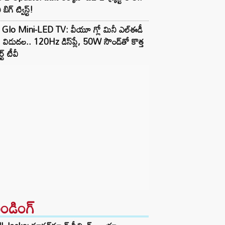
 బిగ్ ట్విస్ట్!
 Glo Mini-LED TV: వీయూ గ్లో మినీ ఎల్ఈడీ
ీ విడుదల.. 120Hz డిస్‌ప్లే, 50W సౌండ్‌తో కొత్త
ర్ట్ టీవీ
రెండింగ్‌
l Jacks: సూపర్‌మ్యాన్ ఫీల్డింగ్.. అయ్యా