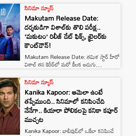
ఈ వేడుకలు ఈసారి మరింత ఘనంగా
సినిమా న్యూస్
ఉండబోతున్నాయి. మహేష్ బాబు తన 51వ
Makutam Release Date:
పుట్టినరోజును జరుపుకోనున్న నేపథ్యంలో
దర్శకుడిగా విశాల్‌కు తొలి పరీక్ష..
హైదరాబాద్ నగరం ఇప్పటికే అభిమానుల సందడితో
‘మకుటం’ రిలీజ్ డేట్ ఫిక్స్, ట్రైలర్‌కు
కళకళలాడుతోంది. ప్రత్యేక సినిమా ప్రదర్శనలు, కేక్
కటింగ్ కార్యక్రమాలు, ఫ్యాన్ మీట్‌లు, థీమ్
కౌంట్‌డౌన్!
ఈవెంట్లతో నగరం మొత్తం వేడుకల మూడ్‌లోకి
Makutam Release Date: తమిళ స్టార్ హీరో
వెళ్లిపోయింది. ఈసారి […]
విశాల్ తన కెరీర్‌లో మరో కీలక అడుగు
వేయబోతున్నారు. ఇప్పటివరకు హీరోగా ఎన్నో
యాక్షన్ సినిమాలలో ప్రేక్షకులను అలరించిన
సినిమా న్యూస్
ఆయన, ఇప్పుడు దర్శకుడిగానూ తన అదృష్టాన్ని
Kanika Kapoor: ఆమెలా ఉంటే
పరీక్షించుకోనున్నారు. విశాల్ దర్శకత్వం వహిస్తూ,
తప్పేముంది.. సినిమాలో కనిపించేది
ప్రధాన పాత్రలో నటిస్తున్న ‘మకుటం’ మూవీ 2026
నేనేగా.. కియారా పోలికలపై కనికా కపూర్
ఆగస్టు 14న తెలుగు తమిళ భాషల్లో థియేటర్లలో
విడుదల కానుంది. ఈ రోజు రిలీజ్ డేట్ ను
ముచ్చట
చిత్రబృందం ఆఫీషియల్ గా అనౌన్స్ చేసింది. అలాగే
Kanika Kapoor: బాలీవుడ్‌లో ఒకేలా కనిపించే
ఆగస్టు […]