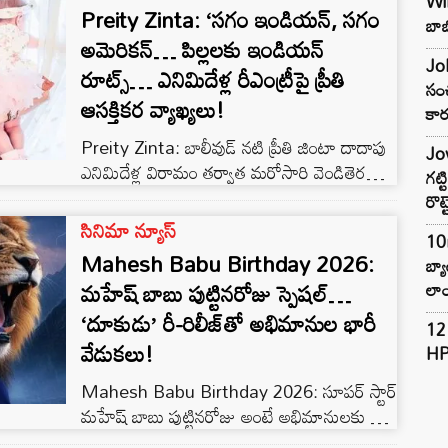
Preity Zinta: ‘సగం ఇండియన్, సగం
ఆసక్తికరమైన సస్పెన్స్ ఇన్వెస్టిగేటివ్ థ్రిల్లర్‌గా
బాబ
అమెరికన్… పిల్లలకు ఇండియన్
తెరకెక్కుతోంది. […]
Joh
రూట్స్… ఎనిమిదేళ్ల రీఎంట్రీపై ప్రీతి
సంచ
ఆసక్తికర వ్యాఖ్యలు!
కార
Preity Zinta: బాలీవుడ్ నటి ప్రీతి జింటా దాదాపు
Jow
ఎనిమిదేళ్ల విరామం తర్వాత మరోసారి వెండితెరపై
గట్
సందడి చేయడానికి సిద్ధమవుతోంది. ఒకప్పుడు వరుస
రొట్
హిట్ సినిమాలతో ప్రేక్షకులను అలరించిన ఆమె, పెళ్లి
సినిమా న్యూస్
10
తర్వాత సినిమాలకు దూరమై పూర్తిగా ఫ్యామిలీ
Mahesh Babu Birthday 2026:
బ్
జీవితానికే ప్రాధాన్యం ఇచ్చింది. ఇప్పుడు ‘బత్వారా
లాం
మహేష్ బాబు పుట్టినరోజు స్పెషల్…
1947’ మూవీతో రీఎంట్రీ ఇస్తున్న ప్రీతి, తన కెరీర్
‘దూకుడు’ రీ-రిలీజ్‌తో అభిమానుల భారీ
కంటే ఇప్పటికీ భర్త, పిల్లలే ఎక్కువ ఇంపార్టెన్స్
12 
ఇస్తానని చెప్పింది. 2016లో అమెరికాకు చెందిన జీన్
వేడుకలు!
HP
గూడెనఫ్‌ను వివాహం చేసుకున్న […]
Mahesh Babu Birthday 2026: సూపర్ స్టార్
మహేష్ బాబు పుట్టినరోజు అంటే అభిమానులకు అది
ఒక ప్రత్యేక పండుగ. ప్రతి ఏడాది ఆగస్టు 9న జరిగే