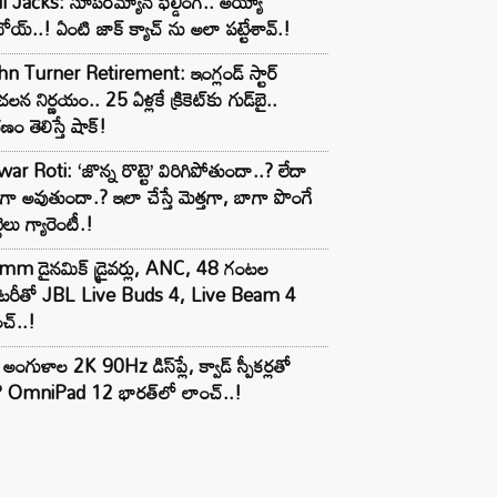
ోయ్..! ఏంటి జాక్ క్యాచ్ ను అలా పట్టేశావ్.!
n Turner Retirement: ఇంగ్లండ్ స్టార్
లన నిర్ణయం.. 25 ఏళ్లకే క్రికెట్‌కు గుడ్‌బై..
ణం తెలిస్తే షాక్!
ar Roti: ‘జొన్న రొట్టె’ విరిగిపోతుందా..? లేదా
టిగా అవుతుందా.? ఇలా చేస్తే మెత్తగా, బాగా పొంగే
టెలు గ్యారెంటీ.!
mm డైనమిక్ డ్రైవర్లు, ANC, 48 గంటల
యాటరీతో JBL Live Buds 4, Live Beam 4
చ్..!
అంగుళాల 2K 90Hz డిస్‌ప్లే, క్వాడ్ స్పీకర్లతో
 OmniPad 12 భారత్‌లో లాంచ్..!