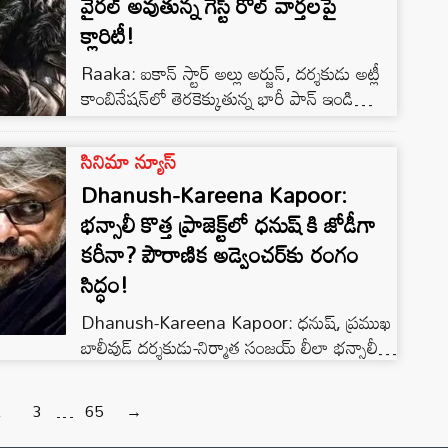
వైరల్ అవుతున్న గెస్ట్ రోల్ వార్తలపై
జరిగిన హోరాహోరీ పోరులో శ్రేయా కల్రా విజేతగా
నిలిచి ట్రోఫీని సొంతం చేసుకోవడంతో పాటు భారీ
క్లారిటీ!
నగదు బహుమతిని కూడా దక్కించుకుంది. గట్టి పోటీ
Raaka: ఐకాన్ స్టార్ అల్లు అర్జున్, దర్శకుడు అట్లీ
ఇచ్చిన […]
కాంబినేషన్‌లో తెరకెక్కుతున్న భారీ పాన్ ఇండియా
మూవీ ‘రాకా’ ప్రస్తుతం అత్యంత ఆసక్తిగా
ఎదురుచూస్తున్న ప్రాజెక్టులలో ఒకటిగా నిలిచింది.
సినిమా న్యూస్
భారీ బడ్జెట్, అంతర్జాతీయ స్థాయి విజువల్స్, స్టార్
Dhanush-Kareena Kapoor:
కాస్టింగ్‌తో రూపొందుతున్న ఈ మూవీకి
భన్సాలీ కొత్త ప్రాజెక్ట్‌లో ధనుష్ కి జోడీగా
సంబంధించిన ప్రతి అప్డేట్ సోషల్ మీడియాలో వైరల్
అవుతోంది. అలాంటి సమయంలో బాలీవుడ్ సూపర్
కరీనా? పౌరాణిక అడ్వెంచర్‌కు రంగం
స్టార్ షారుఖ్ ఖాన్ ఈ సినిమాలో అతిథి పాత్రలో
సిద్ధం!
కనిపించనున్నారనే వార్త అభిమానుల్లో భారీ ఆసక్తిని
Dhanush-Kareena Kapoor: ధనుష్, ప్రముఖ
రేకెత్తించింది. […]
బాలీవుడ్ దర్శకుడు-నిర్మాత సంజయ్ లీలా భన్సాలీ
కాంబినేషన్‌లో రాబోతున్న భారీ మైథలాజికల్ జంగిల్
అడ్వెంచర్ ప్రాజెక్ట్‌ను 2026 ఏప్రిల్ 28న
2
3
…
65
→
అధికారికంగా ప్రకటించారు. ‘భన్సాలీ ప్రొడక్షన్స్’
బ్యానర్‌పై సంజయ్ లీలా భన్సాలీ స్వయంగా ఈ