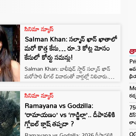
సినిమా న్యూస్
Salman Khan: సల్మాన్ ఖాన్ ఖాతాలో
త
మరో కొత్త కేసు… రూ.3 కోట్ల మోసం
కేసులో కోర్టు సమన్లు!
Pr
Salman Khan: బాలీవుడ్ స్టార్ సల్మాన్ ఖాన్
అవస
ప్ర
మరోసారి లీగల్ వివాదంతో వార్తల్లో నిలిచారు.
ఇప్పటికే బిగ్ బాస్ కొత్త సీజన్ ఏర్పాట్లతో బిజీగా ఉన్న
Mo
సమయంలో, ఆయన పేరు ఇప్పుడు ఒక చీటింగ్
సినిమా న్యూస్
రచ్
కేసులో వినిపిస్తోంది. సల్మాన్ ఖాన్‌తో పాటు ఆయన
Ramayana vs Godzilla:
సోదరి అల్విరా ఖాన్ అగ్నిహోత్రి చండీగఢ్ జిల్లా కోర్టు
75
‘రామాయణం’ vs ‘గాడ్జిల్లా’.. దీపావళికి
నుండి లీగల్ నోటీసులు అందుకోవడం సినీ, వ్యాపార
డిస
వర్గాల్లో తీవ్ర సంచలనంగా మారింది. సల్మాన్ ఖాన్‌కు
లాం
గ్లోబల్ క్లాష్ తప్పదా ?
చెందిన స్వచ్ఛంద సంస్థ ‘బీయింగ్ హ్యూమన్’ […]
OG 
Ramayana vs Godzilla: 2026 దీపావళికి