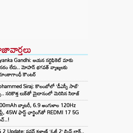
ాజావార్తలు
iyanka Gandhi: ఆయన సర్టిఫికెట్ మాకు
రం లేదు.. మోహన్ భగవత్‌ వ్యాఖ్యలకు
ియాంకాగాంధీ కౌంటర్
hammed Siraj: కొలంబోలో ‘డీఎస్పీ సాబ్’
చ.. సరికొత్త లుక్‌తో మైదానంలో మెరిసిన సిరాజ్
00mAh బ్యాటరీ, 6.9 అంగుళాల 120Hz
్‌ప్లే, 45W ఫాస్ట్ ఛార్జింగ్‌తో REDMI 17 5G
చ్..!
2 Update: పవన్ కళ్యాణ్ ‘ఓజీ 2’ స్క్రిప్ట్ లాక్..