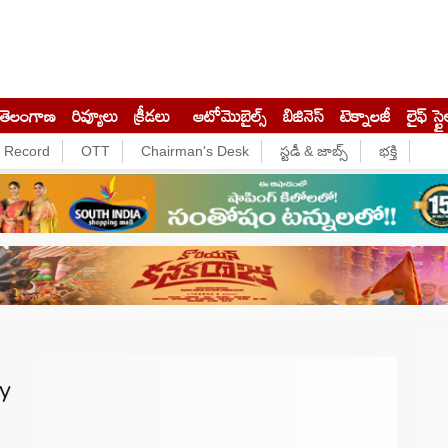
తెలంగాణ
రివ్యూలు
క్రీడలు
ఆటోమొబైల్స్
బిజినెస్‌
టెక్నాలజీ
లైఫ్ స్టై
e Record
OTT
Chairman's Desk
స్టడీ & జాబ్స్
భక్తి
y