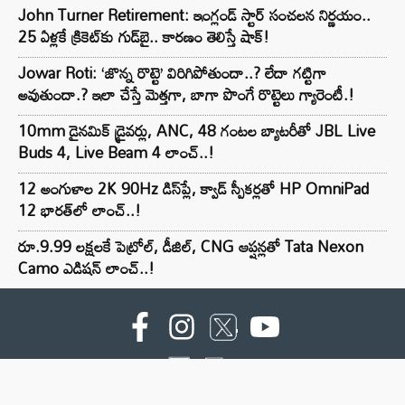
John Turner Retirement: ఇంగ్లండ్ స్టార్ సంచలన నిర్ణయం..
25 ఏళ్లకే క్రికెట్‌కు గుడ్‌బై.. కారణం తెలిస్తే షాక్!
Jowar Roti: ‘జొన్న రొట్టె’ విరిగిపోతుందా..? లేదా గట్టిగా
అవుతుందా.? ఇలా చేస్తే మెత్తగా, బాగా పొంగే రొట్టెలు గ్యారెంటీ.!
10mm డైనమిక్ డ్రైవర్లు, ANC, 48 గంటల బ్యాటరీతో JBL Live
Buds 4, Live Beam 4 లాంచ్..!
12 అంగుళాల 2K 90Hz డిస్‌ప్లే, క్వాడ్ స్పీకర్లతో HP OmniPad
12 భారత్‌లో లాంచ్..!
రూ.9.99 లక్షలకే పెట్రోల్, డీజిల్, CNG ఆప్షన్లతో Tata Nexon
Camo ఎడిషన్ లాంచ్..!