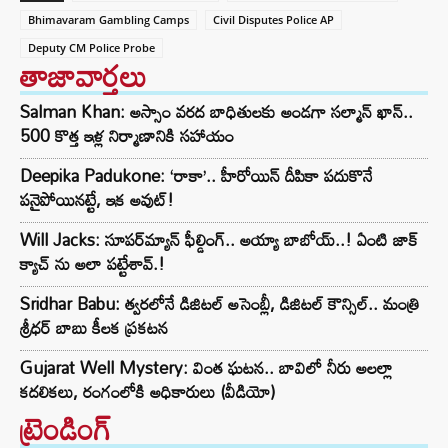
Bhimavaram Gambling Camps
Civil Disputes Police AP
Deputy CM Police Probe
తాజావార్తలు
Salman Khan: అస్సాం వరద బాధితులకు అండగా సల్మాన్ ఖాన్..
500 కొత్త ఇళ్ల నిర్మాణానికి సహాయం
Deepika Padukone: ‘రాకా’.. హీరోయిన్ దీపికా పదుకొనే
పనైపోయినట్టే, ఇక అవుట్!
Will Jacks: సూపర్‌మ్యాన్ ఫీల్డింగ్.. అయ్యా బాబోయ్..! ఏంటి జాక్
క్యాచ్ ను అలా పట్టేశావ్.!
Sridhar Babu: త్వరలోనే డిజిటల్ అసెంబ్లీ, డిజిటల్ కౌన్సిల్.. మంత్రి
శ్రీధర్ బాబు కీలక ప్రకటన
Gujarat Well Mystery: వింత ఘటన.. బావిలో నీరు అలల్లా
కదలికలు, రంగంలోకి అధికారులు (వీడియో)
ట్రెండింగ్‌