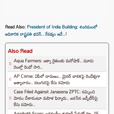
Read Also:
President of India Building: శబరిమలలో
అధికారిక రాష్ట్రపతి భవన్.. నేపథ్యం ఇదే..!
Also Read
Aqua Farmers: ఆక్వా రైతులకు మరోషాక్‌.. మూడు
నెలల్లో రెండో సారి..
AP Crime: ఏపీలో దారుణం.. మైనర్ బాలికపై రెండేళ్లుగా
అత్యాచారం.. నలుగురిపై కేసు నమోదు
Case Filed Against Janasena ZPTC: నమ్మించి
మోసం చేశాడంటూ మహిళ ఫిర్యాదు.. జనసేన జడ్పీటీసీపై
కేసు నమోదు..
Agarbatti Scam: అగరబత్తీల తయారీ పేరుతో రూ. 25