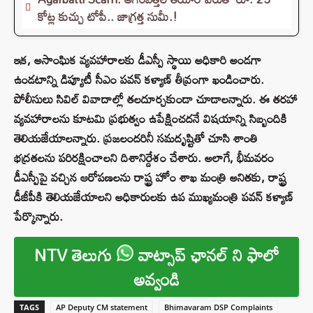
కోట్ల కుచ్చు టోపీ.. జాగ్రత్త సుమీ.!
ఇక, అసాంఘిక వ్యవహారాలకు డీఎస్పీ స్థాయి అధికారి అండగా
ఉండటాన్ని డిప్యూటీ సీఎం పవన్ కళ్యాణ్ తీవ్రంగా ఖండించారు.
పోలీసులు సివిల్ వివాదాల్లో తలదూర్చకుండా చూడాలన్నారు. ఈ తరహా
వ్యవహారాలను కూటమి ప్రభుత్వం ఉపేక్షించదనే విషయాన్ని సిబ్బందికి
తెలియజేయాలన్నారు. ప్రజలందరినీ సమదృష్టితో చూసి శాంతి
భద్రతలను పరిరక్షించాలని దిశానిర్దేశం చేశారు. అలాగే, భీమవరం
డీఎస్పీపై వచ్చిన ఆరోపణలను రాష్ట్ర హోం శాఖ మంత్రి అనితకు, రాష్ట్ర
డీజీపీకి తెలియజేయాలని అధికారులకు ఉప ముఖ్యమంత్రి పవన్ కళ్యాణ్
పేర్కొన్నారు.
NTV తెలుగు
వాట్సాప్ ఛానల్ ని ఫాలో
అవ్వండి
TAGS
AP Deputy CM statement
Bhimavaram DSP Complaints