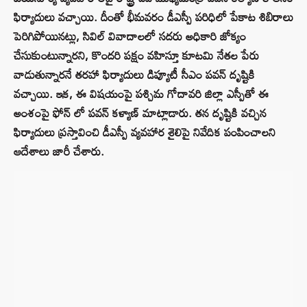
ఫిర్యాదులు వచ్చాయి. దీంతో భీమవరం డీఎస్పీ పరిధిలో పేకాట శిబిరాలు
పెరిగిపోయినట్లు, సివిల్ వివాదాలలో సదరు అధికారి జోక్యం
చేసుకుంటున్నారని, కొందరి పక్షం వహిస్తూ కూటమి నేతల పేరు
వాడుతున్నారనే తరహా ఫిర్యాదులు డిప్యూటీ సీఎం పవన్ దృష్టికి
వచ్చాయి. ఇక, ఈ విషయంపై పశ్చిమ గోదావరి జిల్లా ఎస్పీతో ఈ
అంశంపై ఫోన్ లో పవన్ కళ్యాణ్ మాట్లాడారు. తన దృష్టికి వచ్చిన
ఫిర్యాదులు ప్రస్తావించి డీఎస్పీ వ్యవహార శైలిపై నివేదిక పంపించాలని
ఆదేశాలు జారీ చేశారు.