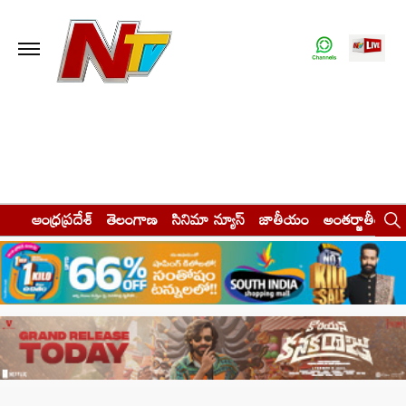
ఆంధ్రప్రదేశ్
తెలంగాణ
సినిమా న్యూస్
జాతీయం
అంతర్జాతీయం