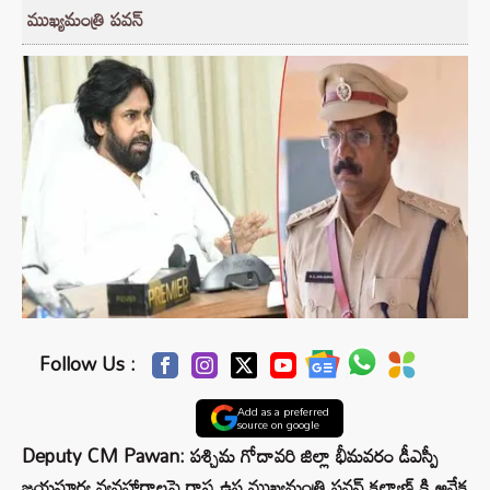
ముఖ్యమంత్రి పవన్
Follow Us :
Add as a preferred
source on google
Deputy CM Pawan: పశ్చిమ గోదావరి జిల్లా భీమవరం డీఎస్పీ
జయసూర్య వ్యవహారాలపై రాష్ట్ర ఉప ముఖ్యమంత్రి పవన్ కల్యాణ్ కి అనేక