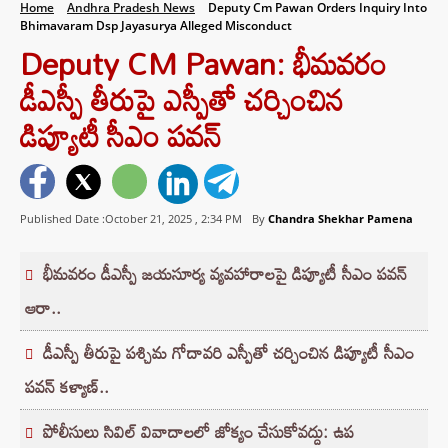
Home
Andhra Pradesh News
Deputy Cm Pawan Orders Inquiry Into
Bhimavaram Dsp Jayasurya Alleged Misconduct
Deputy CM Pawan: భీమవరం
డీఎస్పీ తీరుపై ఎస్పీతో చర్చించిన
డిప్యూటీ సీఎం పవన్
Published Date :October 21, 2025 ,
2:34 PM
By
Chandra Shekhar Pamena
భీమవరం డీఎస్పీ జయసూర్య వ్యవహారాలపై డిప్యూటీ సీఎం పవన్
ఆరా..
డీఎస్పీ తీరుపై పశ్చిమ గోదావరి ఎస్పీతో చర్చించిన డిప్యూటీ సీఎం
పవన్ కళ్యాణ్..
పోలీసులు సివిల్ వివాదాలలో జోక్యం చేసుకోవద్దు: ఉప