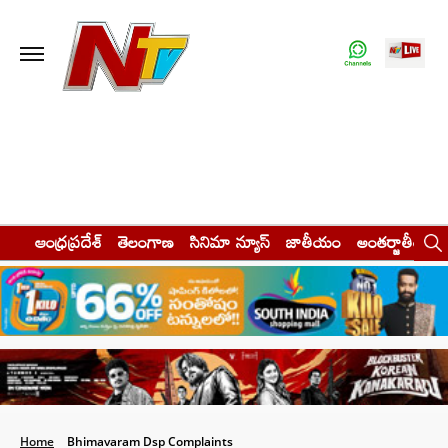
ఆంధ్రప్రదేశ్
తెలంగాణ
సినిమా న్యూస్
జాతీయం
అంతర్జాతీయం
Home
Bhimavaram Dsp Complaints