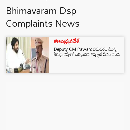
Bhimavaram Dsp
Complaints News
#ఆంధ్రప్రదేశ్
Deputy CM Pawan: భీమవరం డీఎస్పీ
తీరుపై ఎస్పీతో చర్చించిన డిప్యూటీ సీఎం పవన్