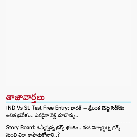
తాజావార్తలు
IND Vs SL Test Free Entry: భారత్ – శ్రీలంక టెస్టు సిరీస్‌కు
ఉచిత ప్రవేశం.. ఎవరైనా వెళ్లి చూడొచ్చు..
Story Board: కమ్మేస్తున్న డ్రగ్స్ భూతం.. మన విద్యార్థుల్ని డ్రగ్స్
నుంచి ఎలా కాపాడుకోవాలి..?