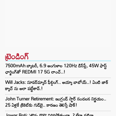
ట్రెండింగ్‌
7500mAh బ్యాటరీ, 6.9 అంగుళాల 120Hz డిస్‌ప్లే, 45W ఫాస్ట్
ఛార్జింగ్‌తో REDMI 17 5G లాంచ్..!
Will Jacks: సూపర్‌మ్యాన్ ఫీల్డింగ్.. అయ్యా బాబోయ్..! ఏంటి జాక్
క్యాచ్ ను అలా పట్టేశావ్.!
John Turner Retirement: ఇంగ్లండ్ స్టార్ సంచలన నిర్ణయం..
25 ఏళ్లకే క్రికెట్‌కు గుడ్‌బై.. కారణం తెలిస్తే షాక్!
Jowar Roti: ‘జొన్న రొట్టె’ విరిగిపోతుందా..? లేదా గట్టిగా