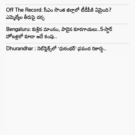
Off The Record: సీఎం సొంత జిల్లాలో టీడీపీకి ఏమైంది?
ఎమ్మెల్యేల తీరుపై చర్చ
Bengaluru: కుళ్లిన మాంసం, పాడైన కూరగాయలు..5-స్టార్
హోటళ్లలో కూడా అదే కంపు..
Dhurandhar : నెట్‌ఫ్లిక్స్‌లో ‘ధురంధర్’ ప్రపంచ రికార్డు..