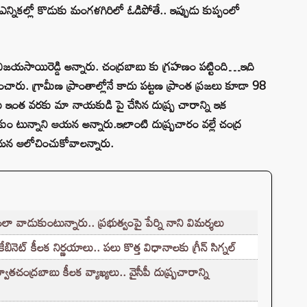
న్నికల్లో కొడుకు మంగళగిరిలో ఓడిపోతే.. ఇప్పుడు కుప్పంలో
ిజయసాయిరెడ్డి అన్నారు. చంద్రబాబు కు గ్రహణం పట్టింది…ఇది
యానించారు. గ్రామీణ ప్రాంతాల్లోనే కాదు పట్టణ ప్రాంత ప్రజలు కూడా 98
బు ఇంత వరకు మా నాయకుడి పై చేసిన దుష్ప్ర చారాన్ని ఇక
ం టున్నాని ఆయన అన్నారు.ఇలాంటి దుష్ప్రచారం వల్లే చంద్ర
ా ఆయన ఆలోచించుకోవాలన్నారు.
లా వాడుకుంటున్నారు.. ప్రభుత్వంపై పేర్ని నాని విమర్శలు
ట్ కీలక నిర్ణయాలు.. పలు కొత్త విధానాలకు గ్రీన్ సిగ్నల్
చంద్రబాబు కీలక వ్యాఖ్యలు.. వైసీపీ దుష్ప్రచారాన్ని