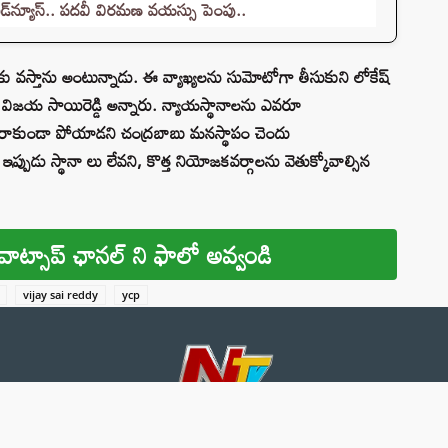
‌న్యూస్.. పదవీ విరమణ వయస్సు పెంపు..
ీసుకు వస్తాను అంటున్నాడు. ఈ వ్యాఖ్యలను సుమోటోగా తీసుకుని లోకేష్
ని విజయ సాయిరెడ్డి అన్నారు. న్యాయస్థానాలను ఎవరూ
ాకుండా పోయాడని చంద్రబాబు మనస్థాపం చెందు
ీ ఇప్పుడు స్థానా లు లేవని, కొత్త నియోజకవర్గాలను వెతుక్కోవాల్సిన
వాట్సాప్ ఛానల్ ని ఫాలో అవ్వండి
vijay sai reddy
ycp