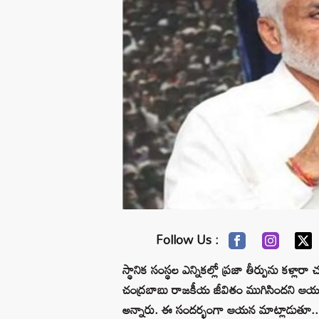
Follow Us :
స్థానిక సంస్థల ఎన్నికల్లో ప్రజా తీర్పును కళ్లా
చంద్రబాబు రాజకీయ జీవితం ముగిసిందని ఆయ
అన్నారు. ఈ సందర్భంగా ఆయన మాట్లాడుతూ.. దర