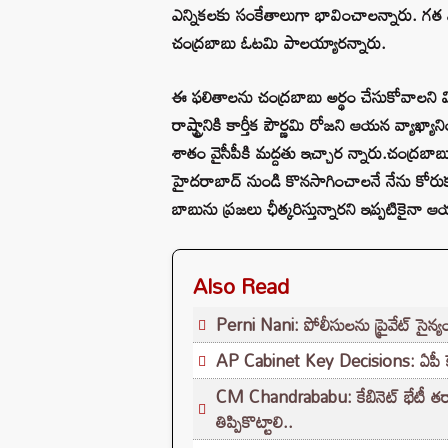
ఎన్నికలకు సంకేతాలుగా భావించాలన్నారు. గత ఎ
చంద్రబాబు ఓటమి పాలయ్యారన్నారు.
ఈ ఫలితాలను చంద్రబాబు అర్థం చేసుకోవాలని వ
రాష్ట్రానికి కార్తీక పౌర్ణమి రోజని ఆయన వ్యాఖ్
శాతం వైసీపీకి మద్దతు ఇచ్చార న్నారు.చంద్రబా
హైదరాబాద్ నుండి కొనసాగించాలనే నేను కోరుకు
బాబును ప్రజలు ఛీత్కరిస్తున్నారని ఇప్పటికైన
Also Read
Perni Nani: పోలీసులను ప్రైవేట్ సైన్యం
AP Cabinet Key Decisions: ఏపీ కేబినె
CM Chandrababu: కేబినెట్ భేటీ తర్వాత
తిప్పికొట్టాలి..