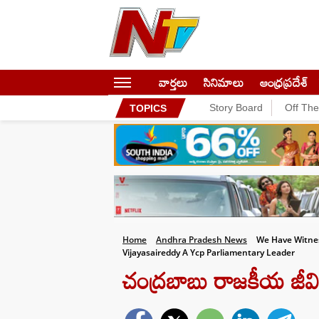
వార్తలు
సినిమాలు
ఆంధ్రప్రదేశ్
Story Board
Off Th
TOPICS
Home
Andhra Pradesh News
We Have Witnes
Vijayasaireddy A Ycp Parliamentary Leader
చంద్రబాబు రాజకీయ జీవి