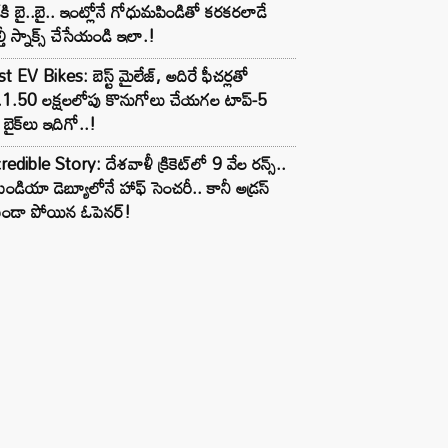
్‌కి బై..బై.. ఇంట్లోనే గోధుమపిండితో కరకరలాడే
్తీ స్నాక్స్ చేసేయండి ఇలా.!
t EV Bikes: బెస్ట్ మైలేజ్, అదిరే ఫీచర్లతో
.1.50 లక్షలలోపు కొనుగోలు చేయగల టాప్-5
బైక్‌లు ఇదిగో..!
redible Story: దేశవాళీ క్రికెట్‌లో 9 వేల రన్స్..
ిండియా డెబ్యూలోనే హాఫ్ సెంచరీ.. కానీ అడ్రస్
కుండా పోయిన ఓపెనర్!