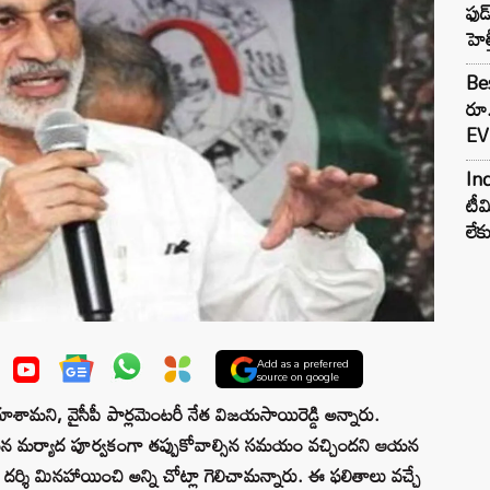
ఫుడ
హెల
Bes
రూ
EV 
Inc
టీమ
లే
Add as a preferred
source on google
రా చూశామని, వైసీపీ పార్లమెంటరీ నేత విజయసాయిరెడ్డి అన్నారు.
న మర్యాద పూర్వకంగా తప్పుకోవాల్సిన సమయం వచ్చిందని ఆయన
్శి మినహాయించి అన్ని చోట్లా గెలిచామన్నారు. ఈ ఫలితాలు వచ్చే