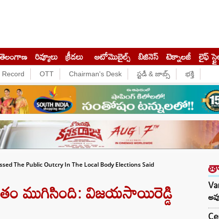
తెలంగాణ
రివ్యూలు
క్రీడలు
ఆటోమొబైల్స్
బిజినెస్‌
టెక్నాలజీ
లైఫ్ స్టై
e Record
OTT
Chairman's Desk
స్టడీ & జాబ్స్
భక్తి
త
sed The Public Outcry In The Local Body Elections Said
తం ముగిసింది: విజయసాయిరెడ్డి
Var
అవు
Cen