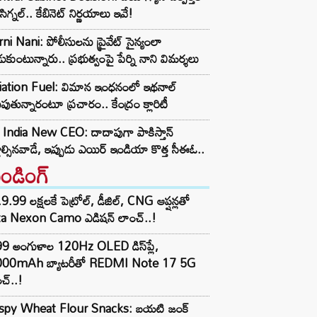
న్‌సిగ్నల్.. కేబినెట్ నిర్ణయాలు ఇవే!
ni Nani: పోలీసులను ప్రైవేట్ సైన్యంలా
ుకుంటున్నారు.. ప్రభుత్వంపై పేర్ని నాని విమర్శలు
iation Fuel: విమాన ఇంధనంలో ఇథనాల్
పుతున్నారంటూ ప్రచారం.. కేంద్రం క్లారిటీ
 India New CEO: దాదాపుగా పాకిస్తాన్
్లాల్సినవాడే, ఇప్పుడు ఎయిర్ ఇండియా కొత్త సీఈఓ..
రెండింగ్‌
9.99 లక్షలకే పెట్రోల్, డీజిల్, CNG ఆప్షన్లతో
ta Nexon Camo ఎడిషన్ లాంచ్..!
99 అంగుళాల 120Hz OLED డిస్‌ప్లే,
000mAh బ్యాటరీతో REDMI Note 17 5G
చ్..!
ispy Wheat Flour Snacks: బయటి జంక్