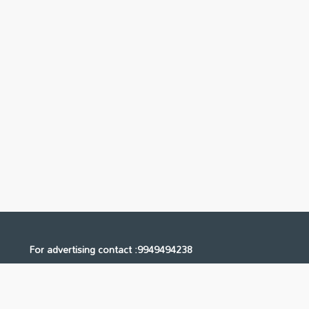
For advertising contact :9949494238
Email: digital@ntvnetwork.com