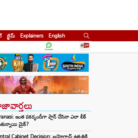
ల్
క్రైమ్
Explainers
English
ాజావార్తలు
anasi: ఇంత పకడ్బందీగా ప్లాన్ చేసినా ఎలా లీక్
తున్నాయి మైక్?
tral Cabinet Decision: బయోగ్యాస్ ఉత్పత్తికి