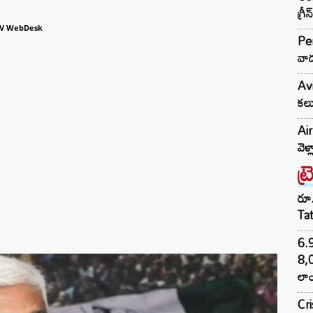
గ్రీ
V WebDesk
Per
వాడ
Av
కలు
Air
వెళ
ట్
రూ.
Ta
6.
8,
లాం
Cr