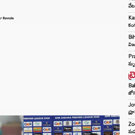
వేట
Kan
r Ravula
కంగ
Bih
విజ
Pra
మృ
ట్
Ba
జోస
Jow
ఫ్ర
Zod
మహ