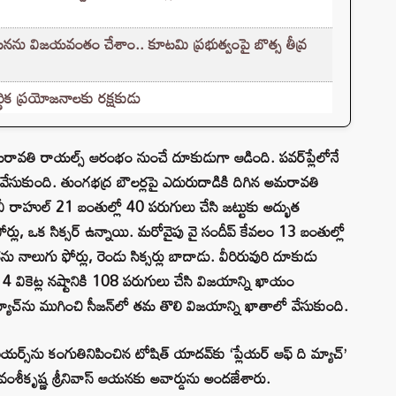
ను విజయవంతం చేశాం.. కూటమి ప్రభుత్వంపై బొత్స తీవ్ర
ిక ప్రయోజనాలకు రక్షకుడు
మరావతి రాయల్స్ ఆరంభం నుంచే దూకుడుగా ఆడింది. పవర్‌ప్లేలోనే
ేసుకుంది. తుంగభద్ర బౌలర్లపై ఎదురుదాడికి దిగిన అమరావతి
స్‌వీ రాహుల్ 21 బంతుల్లో 40 పరుగులు చేసి జట్టుకు అద్భుత
ోర్లు, ఒక సిక్సర్ ఉన్నాయి. మరోవైపు వై సందీప్ కేవలం 13 బంతుల్లో
నాలుగు ఫోర్లు, రెండు సిక్సర్లు బాదాడు. వీరిరువురి దూకుడు
4 వికెట్ల నష్టానికి 108 పరుగులు చేసి విజయాన్ని ఖాయం
్యాచ్‌ను ముగించి సీజన్‌లో తమ తొలి విజయాన్ని ఖాతాలో వేసుకుంది.
యర్స్‌ను కంగుతినిపించిన టోషిత్ యాదవ్‌కు ‘ప్లేయర్ ఆఫ్ ది మ్యాచ్’
ే వంశీకృష్ణ శ్రీనివాస్ ఆయనకు అవార్డును అందజేశారు.