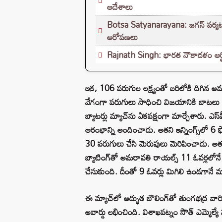
ఆదేశాలు
Botsa Satyanarayana: జగన్ పర్యటన
ఆరోపణలు
Rajnath Singh: భారత నౌకాదళం ఆర్థ
ఇక, 106 పరుగుల లక్ష్యంతో బరిలోకి దిగిన అ
వేగంగా పరుగులు సాధించి విజయానికి బాటలు వ
బ్యాటర్లు మ్యాచ్‌ను ఏకపక్షంగా మార్చేశారు. ఎ
ఆరంభాన్ని అందించాడు. అతని ఇన్నింగ్స్‌లో 6 ఫ
30 పరుగులు చేసి మెరుపులు మెరిపించాడు. అతను 
బ్యాటింగ్‌తో అమరావతి రాయల్స్ 11 ఓవర్లలోనే 
చేసుకుంది. దీంతో 9 ఓవర్లు మిగిలి ఉండగానే మ
ఈ మ్యాచ్‌లో అద్భుత బౌలింగ్‌తో తుంగభద్ర వారి
అవార్డు లభించింది. విశాఖపట్నం సౌత్ ఎమ్మెల్య