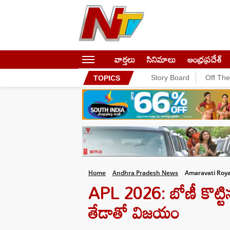
వార్తలు
సినిమాలు
ఆంధ్రప్రదేశ్
Story Board
Off Th
TOPICS
Home
Andhra Pradesh News
Amaravati Roya
APL 2026: బోణీ కొట్టిన
తేడాతో విజయం