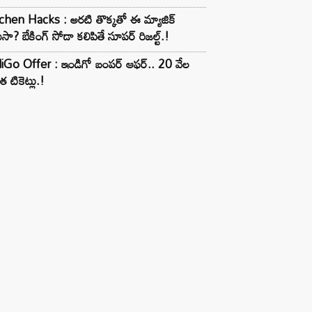
chen Hacks : అరటి తొక్కతో ఈ మ్యాజిక్
ుసా? బేకింగ్ సోడా కలిపితే సూపర్ రిజల్ట్.!
iGo Offer : ఇండిగో బంపర్ ఆఫర్.. 20 వేల
త టికెట్లు.!