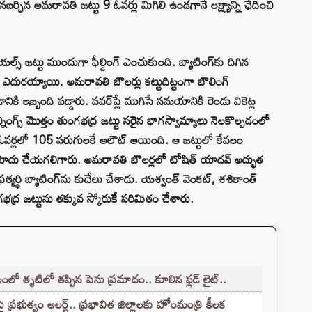
కనబర్చిన అమరావతి జట్టు 9 ఓవర్లు మిగిలి ఉండగానే లక్ష్యాన్ని ఛేదించి
ల్స్ జట్టు ముందుగా ఫీల్డింగ్ ఎంచుకుంది. బ్యాటింగ్‌కు దిగిన
 ఎదురయ్యాయి. అమరావతి బౌలర్లు కట్టుదిట్టంగా బౌలింగ్
ి ఇబ్బంది పడ్డారు. పవర్‌ప్లే ముగిసే సమయానికి రెండు వికెట్ల
నింగ్స్ మొత్తం తుంగభద్ర జట్టు సరైన భాగస్వామ్యాలు నెలకొల్పడంలో
 ఓవర్లలో 105 పరుగులకే ఆలౌట్ అయింది. ఆ జట్టులో కేవలం
రు నమోదు చేయగలిగారు. అమరావతి బౌలర్లలో టోషిత్ యాదవ్ అద్భుత
్రత్యర్థి బ్యాటింగ్‌ను కుదేలు చేశాడు. యశ్వంత్ వెంకట్, శశికాంత్
గభద్ర జట్టును తక్కువ స్కోరుకే పరిమితం చేశారు.
లో తృటిలో తప్పిన పెను ప్రమాదం.. కూలిన ఫ్లడ్ లైట్..
భుత్వం అలర్ట్.. ప్రభావిత జిల్లాలకు హోంమంత్రి కీలక