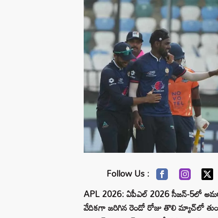
Follow Us :
APL 2026: ఏపీఎల్ 2026 సీజన్-5లో అమరావ
వేదికగా జరిగిన రెండో రోజు తొలి మ్యాచ్‌లో తుం