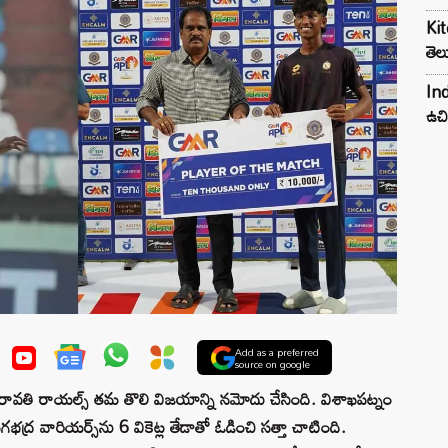
Kit
తెల
Ind
ఉచి
Add as a preferred
source on google
తి రాయల్స్ తమ తొలి విజయాన్ని నమోదు చేసింది. విశాఖపట్నం
గభద్ర వారియర్స్‌ను 6 వికెట్ల తేడాతో ఓడించి సత్తా చాటింది.