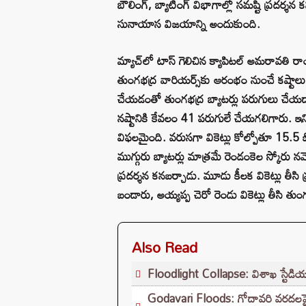
బౌలింగ్, బ్యాటింగ్ విభాగాల్లో సమష్టి ప్రదర్శన 
సునాయాస విజయాన్ని అందుకుంది.
మ్యాచ్‌లో టాస్ గెలిచిన క్యాపిటల్ అమరావతి రాయ
తుంగభద్ర వారియర్స్‌కు ఆరంభం నుంచే కష్టాలు
చేయడంతో తుంగభద్ర బ్యాటర్లు పరుగులు చేయడానిక
నష్టానికి కేవలం 41 పరుగులే చేయగలిగారు. ఇన్
విఫలమైంది. వరుసగా వికెట్లు కోల్పోతూ 15.5
ముగ్గురు బ్యాటర్లు మాత్రమే రెండంకెల స్కో
ప్రదర్శన కనబర్చాడు. మూడు కీలక వికెట్లు తీసి ప
బండారు, అయ్యప్ప చెరో రెండు వికెట్లు తీసి తుం
Also Read
Floodlight Collapse: విశాఖ స్టేడియం
Godavari Floods: గోదావరి వరదలపై ప్ర