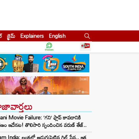
ల్
క్రైమ్
Explainers
English
ాజావార్తలు
ni Movie Failure: ‘గని’ ఫ్లాప్‌ కావడానికి
ణం ఇదేనట! తొలిసారి స్పందించిన వరుణ్ తేజ్..
m India: లంకలో అడుగుపెట్టిన గిల్ సేన.. ఇక