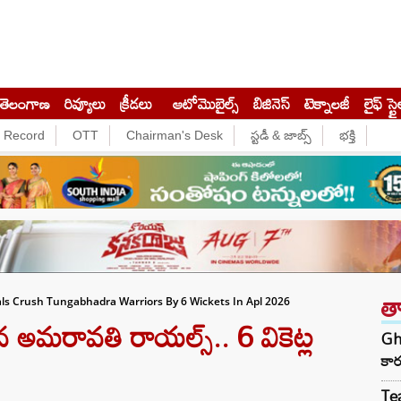
తెలంగాణ
రివ్యూలు
క్రీడలు
ఆటోమొబైల్స్
బిజినెస్‌
టెక్నాలజీ
లైఫ్ స్టై
e Record
OTT
Chairman's Desk
స్టడీ & జాబ్స్
భక్తి
త
ls Crush Tungabhadra Warriors By 6 Wickets In Apl 2026
 అమరావతి రాయల్స్.. 6 వికెట్ల
Gha
కార
Tea