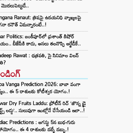
 మొదలుపెట్టుడే..
gana Ranaut: త్రిషపై ఉదయనిధి వ్యాఖ్యలపై
నా రనౌత్ ఏమన్నారంటే..!
ar Politics: బంకీపూర్‌లో ప్రశాంత్ కిషోర్
యం.. బీజేపీకి కాదు, అసలు తలనొప్పి ఆర్జేడీకే..
deep Rawat : ఛత్రపతి, సై సినిమాల విలన్
తి?
రెండింగ్‌
ba Vanga Prediction 2026: బాబా వంగా
్యం.. ఈ 5 రాశులకు కోటీశ్వర యోగం.!
ar Dry Fruits Laddu: ప్రోటీన్ రిచ్ ‘జొన్న డ్రై
ూప్ట్స్ లడ్డు’.. సులువుగా ఇంట్లోనే చేసేయండి ఇలా..!
iac Predictions : ఆగస్టు 5న బుధ-గురు
ాయోగం.. ఈ 4 రాశులకు డబ్బే డబ్బు.!