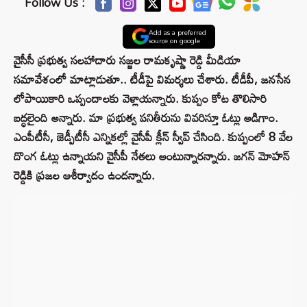
Follow Us :
Add as a preferred
source on google
వైసీసీ ప్రభుత్వ సలహాదారు సజ్జల రామకృష్ణా రెడ్డి మీడియా
సమావేశంలో మాట్లాడుతూ.. టీడీపై విమర్శలు చేశారు. టీడీపీ, జనసేన
లోపాయికారి ఒప్పందాలకు వెళ్లాయన్నారు. కుప్పం కోట తొలిసారి
బద్ధలైంది అన్నారు. మా ప్రభుత్వ పనితీరును వివరిస్తూ ఓట్లు అడిగాం.
ఎంపీటీసీ, జెడ్పీటీసీ ఎన్నికల్లో వైసీపీ క్లీన్‌ స్వీప్ చేసింది. కుప్పంలో 8 వేల
దొంగ ఓట్లు ఉన్నాయని వైసీపీ నేతలు అంటున్నారన్నారు. జగన్‌ మోహన్‌
రెడ్డికి ప్రజల ఆశీర్వాదం ఉందన్నారు.