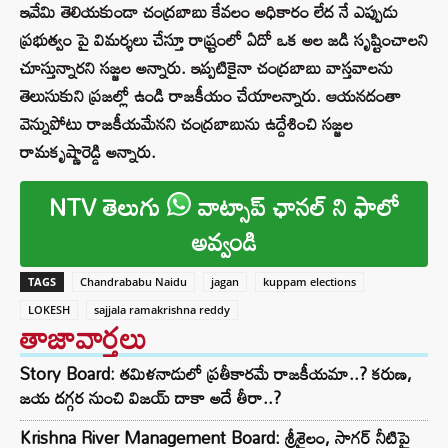
ఇవేమి తెలియకుండా చంద్రబాబు కేవలం అధికారం లేద నే ఎప్పుడు
ప్రభుత్వం పై విమర్శలు చేస్తూ రాష్ర్టంలో ఏదో ఒక అల జడి సృష్టించాలని
చూస్తున్నారని సజ్జల అన్నారు. ఇప్పటికైనా చంద్రబాబు వాస్తవాలను
తెలుసుకుని ప్రజల్లో ఉండి రాజకీయం చేయాలన్నారు. ఆయనదంతా
వెన్నుపోటు రాజకీయమేనని చంద్రబాబును ఉద్దేశించి సజ్జల
రామకృష్ణారెడ్డి అన్నారు.
NTV తెలుగు
వాట్సాప్ ఛానల్ ని ఫాలో
అవ్వండి
TAGS
Chandrababu Naidu
jagan
kuppam elections
LOKESH
sajjala ramakrishna reddy
తాజావార్తలు
Story Board: తమిళనాడులో ప్రతీకారమే రాజకీయమా..? కరుణ,
జయ దగ్గర నుంచి విజయ్ దాకా అదే తీరా..?
Krishna River Management Board: శ్రీశైలం, సాగర్ నీటిపై