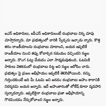
ఐఎస్‌ అధికారులు, ఐపీఎస్‌ అధికారులంటే చంద్రబాబు చిన్న చూపు
చూస్తారన్నారు. మా ప్రభుత్వంలో వారికి స్వేచ్ఛను ఇచ్చామ న్నారు. కొత్త
తరం రాజకీయాలను చంద్రబాబు చూడాలని, ఆయన ఇప్పటికే
రాజకీయాల నుంచి తప్పు కోవాల్సిన సమయం వచ్చిందని సజ్జల
అన్నారు. దొంగ ఓట్లు వేయడం ఎలా సాధ్యమవుతుంది. ఓటమికి
సాకులు వెతకడంలో చంద్రబాబు దిట్ట అని సజ్జల ఆరోపిం చారు.
ప్రభుత్వం పై ప్రజల అభిప్రాయం ఇప్పటికే తెలిసిపోయింది. నన్ను
గుర్తించకుంటే అది మీ ఓటమి అని అనడం చంద్రబాబు అహం కారానికి
నిదర్శనమి ఆయన అన్నారు. ఇదే అహంకారంతో లోకేష్‌ కూడా వ్యవహరి
స్తున్నాడన్నారు. ఇప్పటికైనా చంద్రబాబు ప్రజా అభిప్రాయాన్ని
గౌరవించడం నేర్చుకోవాలని సజ్జల అన్నారు.