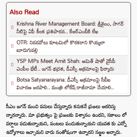
Also Read
Krishna River Management Board: శ్రీశైలం, సాగర్
నీటిపై ఏపీ కీలక ప్రతిపాదన.. కేఆర్ఎంబీకి లేఖ
OTR: నిడదవోలు కూటమిలో కొరకరాని కొయ్యలా
బూరుగుపల్లి
YSP MPs Meet Amit Shah: అమిత్ షాతో వైసీపీ
ఎంపీల భేటీ.. జగన్ భద్రత, డీఎస్సీ అక్రమాలపై ఫిర్యాదు
Botsa Satyanarayana: డీఎస్సీ అక్రమాలపై సీబీఐ
విచారణ జరపాలి.. మంత్రి లోకేష్ రాజీనామా చేయాలి..
సీఎం జగన్‌ మంచి పనులు చేస్తున్నారు కనుకనే ప్రజలు ఆదరిస్తు
న్నారన్నారు. మా ప్రభుత్వం పై ప్రజలకు విశ్వాసం ఉందని, సకాలం లో
వర్షాలు పడుతున్నాయని, పంటలు పండుతున్నాయని యువత కు ఎన్నో
ఉద్యోగాలు ఇచ్చామని వారు సంతోషంగా ఉన్నారని సజ్జల అన్నారు.