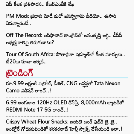
ఏపీ కీలక ప్రతిపాదన.. కేఆర్ఎంబీకి లేఖ
PM Modi: ప్రధాని మోడీ మరో ఇన్‌స్టాగ్రామ్ వీడియో.. ఈసారి
ఏమన్నారంటే..
Off The Record: ఆసిఫాబాద్ కాంగ్రెస్‌లో అసంతృప్తి అగ్గి.. డీసీసీ
అధ్యక్షురాలిపై తిరుగుబాటు?
Tour Of South Africa: సౌతాఫ్రికా షెడ్యూల్‌లో కీలక మార్పులు..
టీ20లు కూడా అక్కడే..
ట్రెండింగ్‌
రూ.9.99 లక్షలకే పెట్రోల్, డీజిల్, CNG ఆప్షన్లతో Tata Nexon
Camo ఎడిషన్ లాంచ్..!
6.99 అంగుళాల 120Hz OLED డిస్‌ప్లే, 8,000mAh బ్యాటరీతో
REDMI Note 17 5G లాంచ్..!
Crispy Wheat Flour Snacks: బయటి జంక్ ఫుడ్‌కి బై..బై..
ఇంట్లోనే గోధుమపిండితో కరకరలాడే హెల్తీ స్నాక్స్ చేసేయండి ఇలా.!