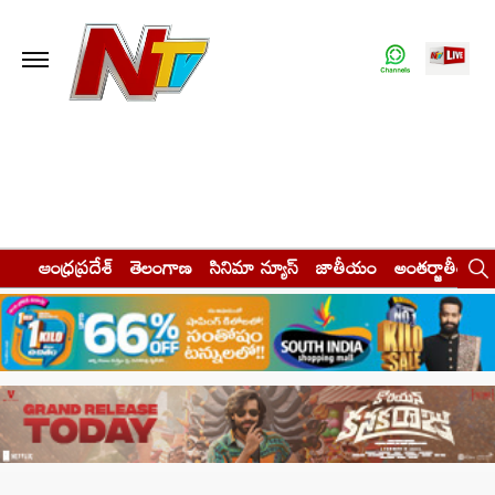
ఆంధ్రప్రదేశ్
తెలంగాణ
సినిమా న్యూస్
జాతీయం
అంతర్జాతీయం