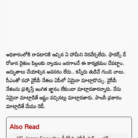
అధికారంలోకి రావటానికి ఇచ్చిన ఏ హామీని నెరవేర్చలేదు. ఫాదర్స్ డే
రోజున రైతుల పిల్లలకు న్యాయం జరగాలనే ఈ కార్యక్రమం చేపట్టాం.
అద్భుతాలు చేయాల్సిన అవసరం లేదు.. కన్నీరు తుడిచే గుండె చాలు.
సీఎంతో సహా వైసీపీ నేతలు ఏపీలో ఏమైనా మాట్లాడొచ్చు. వైసీపీ
నేతలను ప్రశ్నిస్తే ఇంగిత జ్ఞానం లేకుండా మాట్లాడతారన్నారు. నేను
ఏమైనా మాట్లాడితే ఇష్టం వచ్చినట్లు మాట్లాడతారు. పాలసీ ప్రకారం
మాట్లాడితే మేము రెడీ.
Also Read