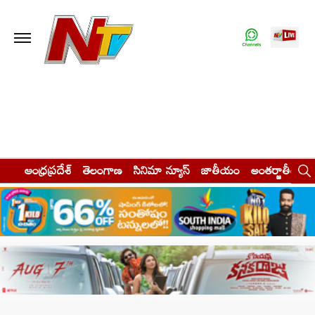
ఆంధ్రప్రదేశ్
తెలంగాణ
సినిమా న్యూస్
జాతీయం
అంతర్జాతీయం