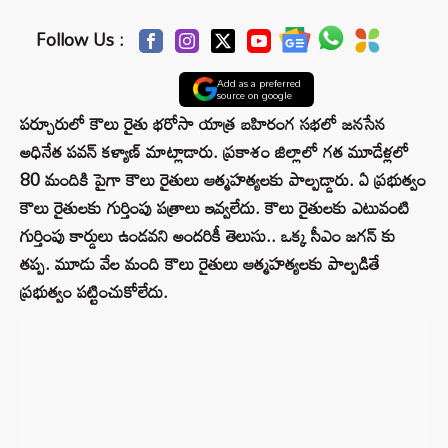
Follow Us :
Add as a preferred
source on google
పర్చూరులో కౌలు రైతు భరోసా యాత్ర బహిరంగ సభలో జనసేన
అధినేత పవన్ కళ్యాణ్ మాట్లాడారు. ప్రకాశం జిల్లాలో గత మూడేళ్లలో
80 మందికి పైగా కౌలు రైతులు ఆత్మహత్యలకు పాల్పడ్డారు. ఏ ప్రభుత్వం
కౌలు రైతులకు గుర్తింపు పత్రాలు ఇవ్వలేదు. కౌలు రైతులకు ఎటువంటి
గుర్తింపు కార్డులు ఉండవని అందరికీ తెలుసు.. ఒక్క సీఎం జగన్ కు
తప్ప. మూడు వేల మంది కౌలు రైతులు ఆత్మహత్యలకు పాల్పడితే
ప్రభుత్వం పట్టించుకోలేదు.