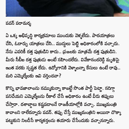
పవన్ పరామర్శ
ఏ ఒక్క అభివృద్ధి కార్యక్రమాలు ముందుకు వెళ్ళలేదు. పాదయాత్రలు
చేసి, ఓదార్పు యాత్రలు చేసి.. ముద్దులు పెట్టి అధికారంలోకి వచ్చారు.
నేను ఎవరికీ దత్త పుత్రుడిని కాదు.. ప్రజలకు మాత్రమే దత్త పుత్రుడిని.
మీరు సీబీఐ దత్త పుత్రుడు అంటే సహించలేరు. వివేకానందరెడ్డి మృతిపై
ఇంత వరకు స్పష్టత లేదు. ఉద్యోగానికి వెళ్ళాలన్నా కేసులు ఉంటే రావు..
మరి ఎమ్మెల్యేలకు ఇవి వర్తించవా?
కొన్ని భావజాలాలను నమ్ముకున్నా కాబట్టే సొంత పార్టీ పెట్టా. సరిగ్గా
పనిచేయని ఎమ్మెల్యేలను రీకాల్ చేసే అధికారం ఉంటే వీరు తప్పులు
చేస్తారా. దశాబ్దాలు కష్టపడాలనే రాజకీయాల్లోకి వచ్చా. ముఖ్యమంత్రి
కావాలని రాలేదన్నారు పవన్. తప్పు చేస్తే ముఖ్యమంత్రిని అయినా చొక్కా
పట్టుకుని నిలదీసే కార్యకర్తలను తయారు చేసేందుకు వచ్చానన్నారు.