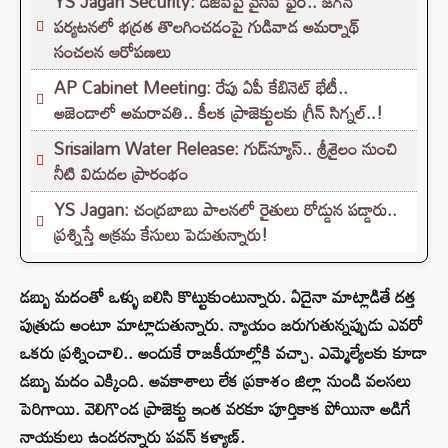
YS Jagan Security: డీజీపీపై వైసీపీ ఫైర్.. జగన్
పర్యటనలో భద్రత తొలగించడంపై గుడివాడ అమర్నాథ్
సంచలన ఆరోపణలు
AP Cabinet Meeting: రేపు ఏపీ కేబినెట్ భేటీ..
అజెండాలో అమరావతి.. కీలక ప్రాజెక్టులకు గ్రీన్ సిగ్నల్..!
Srisailam Water Release: గుడ్‌న్యూస్‌.. శ్రీశైలం నుంచి
నీటి విడుదల ప్రారంభం
YS Jagan: చంద్రబాబు పాలనలో రైతులు రోడ్డున పడ్డారు..
ప్రశ్నిస్తే అక్రమ కేసులు పెడుతున్నారు!
డబ్బు మదంతో ఒళ్ళు బలిసి కొట్టుకుంటున్నారు. ఏదైనా మాట్లాడితే దత్త
పుత్రుడు అంటూ మాట్లాడుతున్నారు. న్యాయం జరుగుతున్నప్పుడు ఎవరో
ఒకరు ప్రశ్నించాలి.. అందుకే రాజకీయాల్లోకి వచ్చా. ఎమ్మెల్యేలకు కూడా
డబ్బు మదం ఎక్కింది. అవకాశాలు లేక ప్రకాశం జిల్లా నుండి వలసలు
పెరిగాయి. వెలిగొండ ప్రాజెక్టు ఇంత వరకూ పూర్తికాక పోయినా అడిగే
నాయకులు ఉండరన్నారు పవన్ కళ్యాణ్.