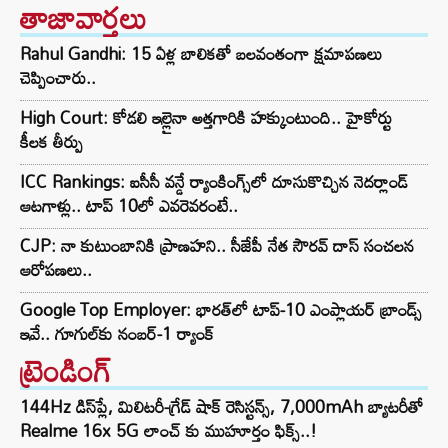
తాజావార్తలు
Rahul Gandhi: 15 ఏళ్ల బాలికతో బలవంతంగా క్షమాపణలు
చెప్పించారు..
High Court: కోడలి ఇల్లైనా అత్తగారికి హక్కుంటుంది.. హైకోర్టు
కీలక తీర్పు
ICC Rankings: ఐసీసీ వన్డే ర్యాంకింగ్స్‌లో దూసుకొచ్చిన నెదర్లాండ్
ఆటగాళ్లు.. టాప్ 10లో ఎవరెవరంటే..
CJP: నా కుటుంబానికి ప్రాణహని.. సీజేపీ నేత సౌరవ్ దాస్ సంచలన
ఆరోపణలు..
Google Top Employer: భారత్‌లో టాప్-10 ఎంప్లాయర్ బ్రాండ్స్
ఇవే.. గూగుల్‌కు నంబర్-1 ర్యాంక్
ట్రెండింగ్‌
144Hz డిస్‌ప్లే, మిలిటరీ-గ్రేడ్ షాక్ రెసిస్టన్స్, 7,000mAh బ్యాటరీతో
Realme 16x 5G లాంచ్ కు ముహూర్తం ఫిక్స్..!