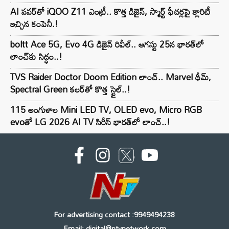
AI పవర్‌తో iQOO Z11 ఎంట్రీ.. కొత్త డిజైన్, స్మార్ట్ ఫీచర్లపై క్లారిటీ
ఇచ్చిన కంపెనీ.!
boltt Ace 5G, Evo 4G డిజైన్ రివీల్.. ఆగస్టు 25న భారత్‌లో
లాంచ్‌కు సిద్ధం..!
TVS Raider Doctor Doom Edition లాంచ్.. Marvel థీమ్,
Spectral Green కలర్‌తో కొత్త స్టైల్..!
115 అంగుళాల Mini LED TV, OLED evo, Micro RGB
evoతో LG 2026 AI TV సిరీస్ భారత్‌లో లాంచ్..!
For advertising contact :9949494238
Email: digital@ntvnetwork.com