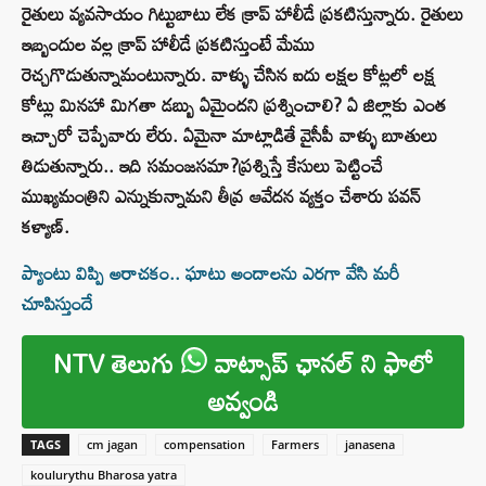
రైతులు వ్యవసాయం గిట్టుబాటు లేక క్రాప్ హాలీడే ప్రకటిస్తున్నారు. రైతులు
ఇబ్బందుల వల్ల క్రాప్ హాలీడే ప్రకటిస్తుంటే మేము
రెచ్చగొడుతున్నామంటున్నారు. వాళ్ళు చేసిన ఐదు లక్షల కోట్లలో లక్ష
కోట్లు మినహా మిగతా డబ్బు ఏమైందని ప్రశ్నించాలి? ఏ జిల్లాకు ఎంత
ఇచ్చారో చెప్పేవారు లేరు. ఏమైనా మాట్లాడితే వైసీపీ వాళ్ళు బూతులు
తిడుతున్నారు.. ఇది సమంజసమా?ప్రశ్నిస్తే కేసులు పెట్టించే
ముఖ్యమంత్రిని ఎన్నుకున్నామని తీవ్ర ఆవేదన వ్యక్తం చేశారు పవన్
కళ్యాణ్.
ప్యాంటు విప్పి అరాచకం.. ఘాటు అందాలను ఎరగా వేసి మరీ
చూపిస్తుందే
NTV తెలుగు
వాట్సాప్ ఛానల్ ని ఫాలో
అవ్వండి
TAGS
cm jagan
compensation
Farmers
janasena
koulurythu Bharosa yatra