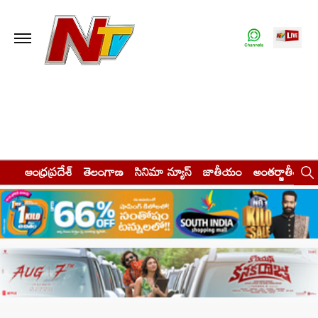
ఆంధ్రప్రదేశ్
తెలంగాణ
సినిమా న్యూస్
జాతీయం
అంతర్జాతీయం