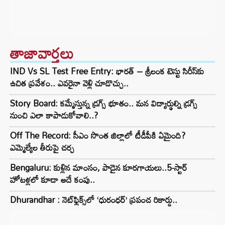
తాజావార్తలు
IND Vs SL Test Free Entry: భారత్ – శ్రీలంక టెస్టు సిరీస్‌కు
ఉచిత ప్రవేశం.. ఎవరైనా వెళ్లి చూడొచ్చు..
Story Board: కమ్మేస్తున్న డ్రగ్స్ భూతం.. మన విద్యార్థుల్ని డ్రగ్స్
నుంచి ఎలా కాపాడుకోవాలి..?
Off The Record: సీఎం సొంత జిల్లాలో టీడీపీకి ఏమైంది?
ఎమ్మెల్యేల తీరుపై చర్చ
Bengaluru: కుళ్లిన మాంసం, పాడైన కూరగాయలు..5-స్టార్
హోటళ్లలో కూడా అదే కంపు..
Dhurandhar : నెట్‌ఫ్లిక్స్‌లో ‘ధురంధర్’ ప్రపంచ రికార్డు..