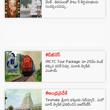
వేలకే.. తిరుమలతో పాటు 5 తీర్థయాత్రలను
సందర్శించవచ్చు..
#బిజినెస్‌
IRCTC Tour Package: రూ.25వేల కంటే
తక్కువ ధరకే సిమ్లా, మనాలి ప్యాకేజీ..
ఎంజాయ్
#ఆంధ్రప్రదేశ్
Tirumala: శ్రీవారి భక్తులకు గుడ్‌న్యూస్.. మరో
టూర్ ప్యాకేజీ ప్రకటించిన ఐఆర్‌సీటీసీ