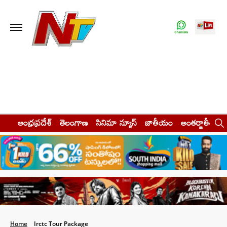
ఆంధ్రప్రదేశ్
తెలంగాణ
సినిమా న్యూస్
జాతీయం
అంతర్జాతీయం
Home
Irctc Tour Package