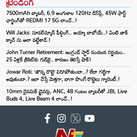
ట్రెండింగ్‌
7500mAh బ్యాటరీ, 6.9 అంగుళాల 120Hz డిస్‌ప్లే, 45W ఫాస్ట్
ఛార్జింగ్‌తో REDMI 17 5G లాంచ్..!
Will Jacks: సూపర్‌మ్యాన్ ఫీల్డింగ్.. అయ్యా బాబోయ్..! ఏంటి జాక్
క్యాచ్ ను అలా పట్టేశావ్.!
John Turner Retirement: ఇంగ్లండ్ స్టార్ సంచలన నిర్ణయం..
25 ఏళ్లకే క్రికెట్‌కు గుడ్‌బై.. కారణం తెలిస్తే షాక్!
Jowar Roti: ‘జొన్న రొట్టె’ విరిగిపోతుందా..? లేదా గట్టిగా
అవుతుందా.? ఇలా చేస్తే మెత్తగా, బాగా పొంగే రొట్టెలు గ్యారెంటీ.!
10mm డైనమిక్ డ్రైవర్లు, ANC, 48 గంటల బ్యాటరీతో JBL Live
Buds 4, Live Beam 4 లాంచ్..!