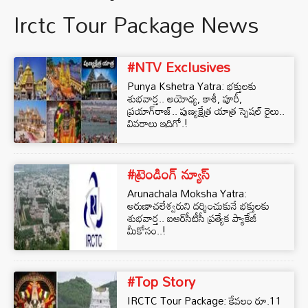
Irctc Tour Package News
#NTV Exclusives
Punya Kshetra Yatra: భక్తులకు
శుభవార్త.. అయోధ్య, కాశీ, పూరీ,
ప్రయాగ్‌రాజ్.. పుణ్యక్షేత్ర యాత్ర స్పెషల్ రైలు..
వివరాలు ఇదిగో.!
#ట్రెండింగ్ న్యూస్
Arunachala Moksha Yatra:
అరుణాచలేశ్వరుని దర్శించుకునే భక్తులకు
శుభవార్త.. ఐఆర్‌సీటీసీ ప్రత్యేక ప్యాకేజీ
మీకోసం..!
#Top Story
IRCTC Tour Package: కేవలం రూ.11