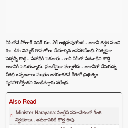
ఏపీలోనే సోలార్‌ పవర్‌ రూ. 2కే లభ్యమవుతోంటే.. అదానీ దగ్గర నుంచి
రూ. 4కు విద్యుత్‌ కొనుగోలు చేయాల్సిన అవసరమేంటి.?ఎక్కడైనా
పెద్దోడ్ని కొట్టి.. పేదోడికి పెడతారు.. కానీ ఏపీలో పేదవాడిని కొట్టి
అదానీకి పెడుతున్నారు. ప్రజలేమైనా ఫర్వాలేదు.. అదానీతో చేసుకున్న
చీకటి ఒప్పందాలు మాత్రం ఆగకూడదనే రీతిలో ప్రభుత్వం
వ్యవహరిస్తోందని మండిపడ్డారు నరేంద్ర.
Also Read
Minister Narayana: సీఆర్డీఏ సమావేశంలో కీలక
నిర్ణయాలు.. అమరావతికి కొత్త ఊపు