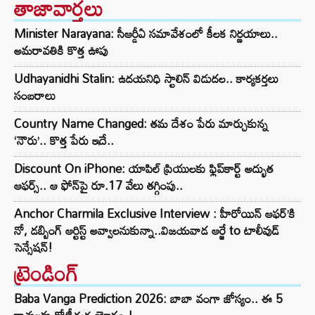
తాజావార్తలు
Minister Narayana: సీఆర్డీఏ సమావేశంలో కీలక నిర్ణయాలు..
అమరావతికి కొత్త ఊపు
Udhayanidhi Stalin: ఉదయనిధి స్టాలిన్ విడుదల.. కార్యకర్తలు
సంబరాలు
Country Name Changed: తమ దేశం పేరు మార్చుకున్న
‘నౌరు’.. కొత్త పేరు ఇదే..
Discount On iPhone: యాపిల్ ప్రియులకు ఫ్లిప్‌కార్ట్ అద్భుత
ఆఫర్స్.. ఆ ఫోన్‌పై రూ.17 వేలు తగ్గింపు..
Anchor Charmila Exclusive Interview : హీరోయిన్ ఆఫర్’కి
నో, డబ్బింగ్ ఆర్టిస్ట్ అవ్వాలనుకున్నా..విజయవాడ ఆర్జే to టాలీవుడ్
సెన్సేషన్!
ట్రెండింగ్‌
Baba Vanga Prediction 2026: బాబా వంగా జోస్యం.. ఈ 5