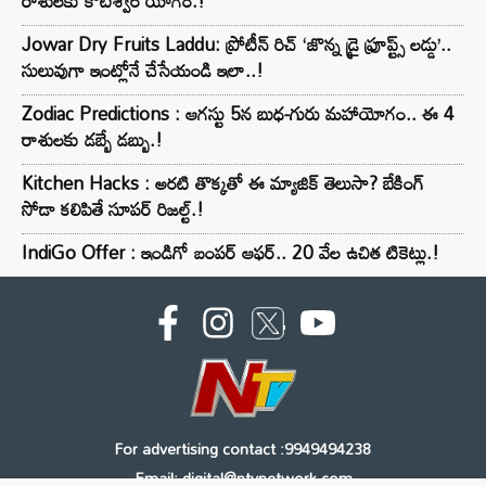
రాశులకు కోటీశ్వర యోగం.!
Jowar Dry Fruits Laddu: ప్రోటీన్ రిచ్ ‘జొన్న డ్రై ఫ్రూప్ట్స్ లడ్డు’..
సులువుగా ఇంట్లోనే చేసేయండి ఇలా..!
Zodiac Predictions : ఆగస్టు 5న బుధ-గురు మహాయోగం.. ఈ 4
రాశులకు డబ్బే డబ్బు.!
Kitchen Hacks : అరటి తొక్కతో ఈ మ్యాజిక్ తెలుసా? బేకింగ్
సోడా కలిపితే సూపర్ రిజల్ట్.!
IndiGo Offer : ఇండిగో బంపర్ ఆఫర్.. 20 వేల ఉచిత టికెట్లు.!
For advertising contact :9949494238
Email: digital@ntvnetwork.com