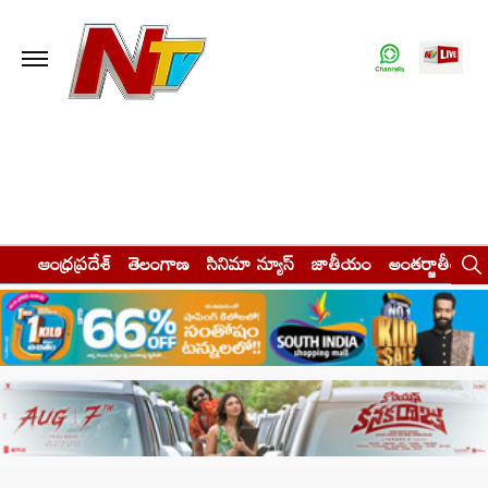
ఆంధ్రప్రదేశ్
తెలంగాణ
సినిమా న్యూస్
జాతీయం
అంతర్జాతీయం