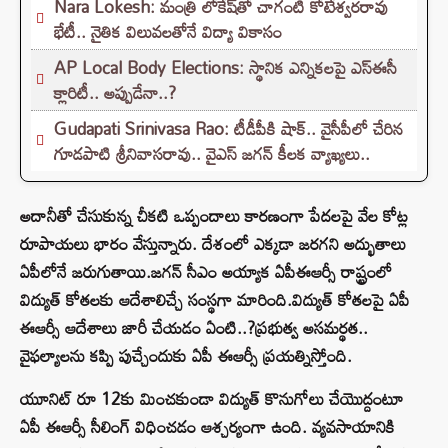
Nara Lokesh: మంత్రి లోకేష్‌తో చాగంటి కోటేశ్వరరావు
భేటీ.. నైతిక విలువలతోనే విద్యా వికాసం
AP Local Body Elections: స్థానిక ఎన్నికలపై ఎస్ఈసీ
క్లారిటీ.. అప్పుడేనా..?
Gudapati Srinivasa Rao: టీడీపీకి షాక్‌.. వైసీపీలో చేరిన
గూడపాటి శ్రీనివాసరావు.. వైఎస్‌ జగన్‌ కీలక వ్యాఖ్యలు..
అదానీతో చేసుకున్న చీకటి ఒప్పందాలు కారణంగా పేదలపై వేల కోట్ల
రూపాయలు భారం వేస్తున్నారు. దేశంలో ఎక్కడా జరగని అద్భుతాలు
ఏపీలోనే జరుగుతాయి.జగన్‌ సీఎం అయ్యాక ఏపీఈఆర్సీ రాష్ట్రంలో
విద్యుత్‌ కోతలకు ఆదేశాలిచ్చే సంస్థగా మారింది.విద్యుత్‌ కోతలపై ఏపీ
ఈఆర్సీ ఆదేశాలు జారీ చేయడం ఏంటి..?ప్రభుత్వ అసమర్థత..
వైఫల్యాలను కప్పి పుచ్చేందుకు ఏపీ ఈఆర్సీ ప్రయత్నిస్తోంది.
యూనిట్‌ రూ 12కు మించకుండా విద్యుత్‌ కొనుగోలు చేయొద్దంటూ
ఏపీ ఈఆర్సీ సీలింగ్ విధించడం ఆశ్చర్యంగా ఉంది. వ్యవసాయానికి