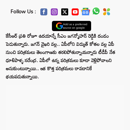
Follow Us :
Add as a preferred
source on google
కేసీఆర్‌ ప్రతి రోజూ ఉదయాన్నే సీఎం జగన్మోహన్ రెడ్డికి దండం
పెడుతున్నారు. జగన్‌ వైఖరి వల్ల.. ఏపీలోని విద్యుత్‌ కోతల వల్ల ఏపీ
నుంచి పరిశ్రమలు తెలంగాణకు తరలిపోతున్నాయన్నారు టీడీపీ నేత
ధూళిపాళ్ళ నరేంద్ర. ఏపీలో ఉన్న పరిశ్రమలు కూడా వెళ్లిపోవాలని
అనుకుంటున్నాయి.. ఇక కొత్త పరిశ్రమలు రావడానికే
భయపడుతున్నాయి.