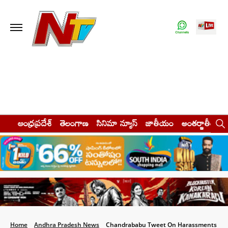
ఆంధ్రప్రదేశ్
తెలంగాణ
సినిమా న్యూస్
జాతీయం
అంతర్జాతీయం
Home
Andhra Pradesh News
Chandrababu Tweet On Harassments