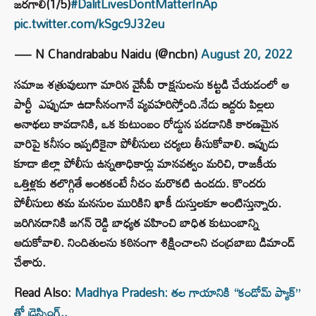
జరగాలి(1/5)
#DalitLivesDontMatterInAp
pic.twitter.com/kSgc9J32eu
— N Chandrababu Naidu (@ncbn)
August 20, 2022
సమాజ శత్రువులుగా మారిన వైసీపీ రాక్షసులను కట్టడి చేయడంలో ఆ
పార్టీ ఎప్పుడూ ఉదాసీనంగానే వ్యవహరిస్తోంది.నేడు ఇద్దరు పిల్లలు
అనాథలు కావడానికి, ఒక కుటుంబం రోడ్డున పడడానికి కారణమైన
వారిపై కనీసం ఇప్పటికైనా పోలీసులు చర్యలు తీసుకోవాలి. ఇప్పుడు
కూడా జిల్లా పోలీసు ఉన్నతాధికార్లు మానవత్వం మరిచి, రాజకీయ
ఒత్తిళ్లకు తలొగ్గితే అంతకంటే నీచం మరొకటి ఉండదు. కొందరు
పోలీసులు తమ మనసుల మురికిని ఖాకీ దుస్తులకూ అంటిస్తున్నారు.
జరిగినదానికి జగన్ రెడ్డి బాధ్యత వహించి బాధిత కుటుంబాన్ని
ఆదుకోవాలి. నిందితులను కఠినంగా శిక్షించాలని చంద్రబాబు డిమాండ్
చేశారు.
Read Also:
Madhya Pradesh: తల గాయానికి “కండోమ్ ప్యాక్”
తో డ్రెస్సింగ్..