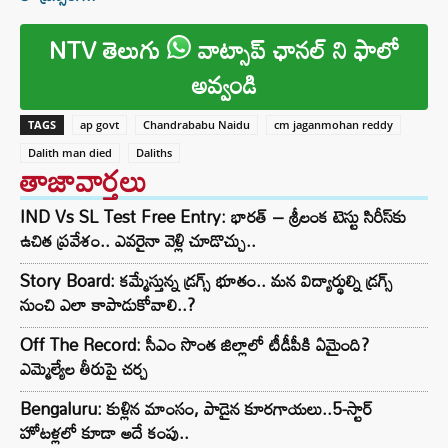
NTV తెలుగు
వాట్సాప్ ఛానల్ ని ఫాలో
అవ్వండి
TAGS
ap govt
Chandrababu Naidu
cm jaganmohan reddy
Dalith man died
Daliths
తాజావార్తలు
IND Vs SL Test Free Entry: భారత్ – శ్రీలంక టెస్టు సిరీస్‌కు
ఉచిత ప్రవేశం.. ఎవరైనా వెళ్లి చూడొచ్చు..
Story Board: కమ్మేస్తున్న డ్రగ్స్ భూతం.. మన విద్యార్థుల్ని డ్రగ్స్
నుంచి ఎలా కాపాడుకోవాలి..?
Off The Record: సీఎం సొంత జిల్లాలో టీడీపీకి ఏమైంది?
ఎమ్మెల్యేల తీరుపై చర్చ
Bengaluru: కుళ్లిన మాంసం, పాడైన కూరగాయలు..5-స్టార్
హోటళ్లలో కూడా అదే కంపు..