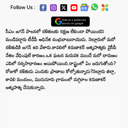
Follow Us :
Add as a preferred
source on google
సీఎం జగన్ పాలనలో దళితులకు రక్షణ లేకుండా పోయిందని
మండిపడ్డారు టీడీపీ అధినేత చంద్రబాబునాయుడు. నెల్లూరులో మరో
దళితుడికి జగన్ ఉరి వేశారు.కావలిలో కరుణాకర్ ఆత్మహత్యకు వైసీపీ
నేతల వేధింపులే కారణం.ఒక ఘటన మరువక ముందే మరో దారుణం
ఎపిలో సర్వసాధారణం అయిపోయింది.రాష్ట్రంలో ఏం జరుగుతోంది?
రోజుకో దళితుడు ఎందుకు ప్రాణాలు కోల్పోతున్నాడు?నెల్లూరు జిల్లా,
కావలి మండలం, ముసునూరు గ్రామంలో దుగ్గిరాల కరుణాకర్
ఆత్మహత్య చేసుకున్నారు.