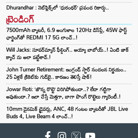
Dhurandhar : నెట్‌ఫ్లిక్స్‌లో ‘ధురంధర్’ ప్రపంచ రికార్డు..
ట్రెండింగ్‌
7500mAh బ్యాటరీ, 6.9 అంగుళాల 120Hz డిస్‌ప్లే, 45W ఫాస్ట్
ఛార్జింగ్‌తో REDMI 17 5G లాంచ్..!
Will Jacks: సూపర్‌మ్యాన్ ఫీల్డింగ్.. అయ్యా బాబోయ్..! ఏంటి జాక్
క్యాచ్ ను అలా పట్టేశావ్.!
John Turner Retirement: ఇంగ్లండ్ స్టార్ సంచలన నిర్ణయం..
25 ఏళ్లకే క్రికెట్‌కు గుడ్‌బై.. కారణం తెలిస్తే షాక్!
Jowar Roti: ‘జొన్న రొట్టె’ విరిగిపోతుందా..? లేదా గట్టిగా
అవుతుందా.? ఇలా చేస్తే మెత్తగా, బాగా పొంగే రొట్టెలు గ్యారెంటీ.!
10mm డైనమిక్ డ్రైవర్లు, ANC, 48 గంటల బ్యాటరీతో JBL Live
Buds 4, Live Beam 4 లాంచ్..!