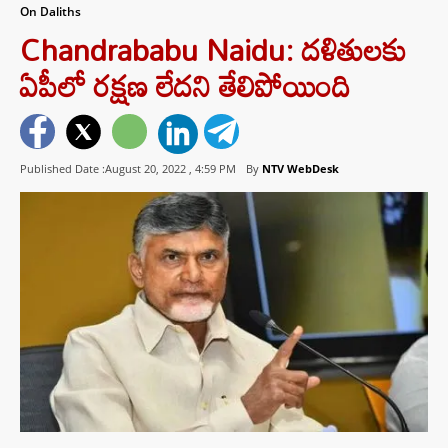
On Daliths
Chandrababu Naidu: దళితులకు
ఏపీలో రక్షణ లేదని తేలిపోయింది
Published Date :August 20, 2022 ,
4:59 PM
By
NTV WebDesk