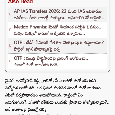
Also Read
AP IAS Transfers 2026: 22 మంది IAS అధికారుల
బదిలీలు.. కీలక శాఖల్లో మార్పులు.. ఆమ్రపాలికి నో పోస్టింగ్..
Medico Priyanka: మెడికో ప్రియాంక పరిస్థితి విషమం..
మద్యం మత్తులో కారుతో తొక్కించిన ఉన్మాదులు..
OTR : టీడీపీ సీనియర్ నేత కళా వెంకట్రావుకు గడ్డుకాలమా?
పార్టీలో తగ్గిన ప్రాధాన్యతపై చర్చ
OTR : మంత్రి పార్థసారధిపై మైనింగ్ ఆరోపణలు..
నూజువీడులో రాజకీయ రగడ
వై.ఎస్.జగన్మోహన్ రెడ్డీ…ఇదిగో, నీ పాలనలో మరో దళితుడికి
నువ్వేసిన ఇంకో ఉరి. ఒక ఘటన మరువక ముందే మరో దారుణం
ఎపిలో సర్వసాధారణం అయిపోయింది. రాష్ట్రంలో ఏం
జరుగుతోంది?..రోజుకో దళితుడు ఎందుకు ప్రాణాలు కోల్పోతున్నాడు?..
అనే అంశాలపై ప్రజల్లో చర్చ