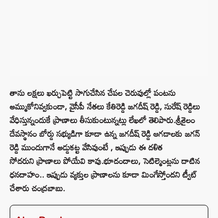
తాను లక్షలు ఖర్చుపెట్టి సాగుచేసిన చేపల చెరువుల్లో పంటను
అమ్ముకోనివ్వకుండా, వైసీపీ నేతలు కేతిరెడ్డి జగదీష్ రెడ్డి, సురేష్ రెడ్డిలు
వేధిస్తున్నందుకే ప్రాణాలు తీసుకుంటున్నట్లు లేఖలో తెలిపారు.శ్రీశైలం
దేవస్థానం బోర్డు సభ్యుడిగా కూడా ఉన్న జగదీష్ రెడ్డి ఆగడాలకు జగన్
రెడ్డి ముందుగానే అడ్డుకట్ట వేసివుంటే , ఇప్పుడు ఈ దళిత
సోదరుని ప్రాణాలు పోయేవి కావు.భూదందాలు, సెటిల్మెంట్లను దాటిన
ధనదాహం.. ఇప్పుడు వ్యక్తుల ప్రాణాలను కూడా మింగేస్తోందని ట్వీట్
చేశారు చంద్రబాబు.