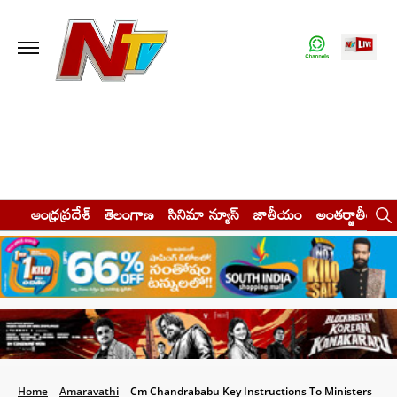
ఆంధ్రప్రదేశ్
తెలంగాణ
సినిమా న్యూస్
జాతీయం
అంతర్జాతీయం
Home
Amaravathi
Cm Chandrababu Key Instructions To Ministers