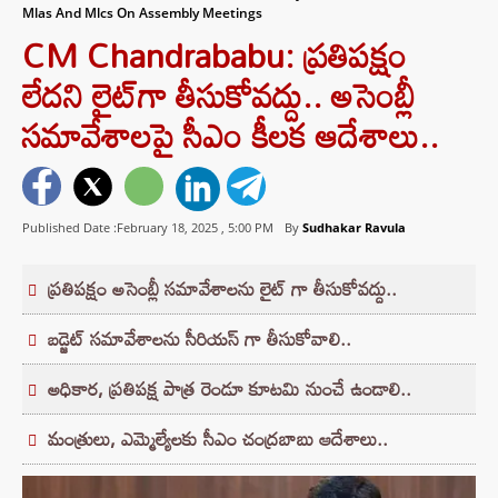
Mlas And Mlcs On Assembly Meetings
CM Chandrababu: ప్రతిపక్షం
లేదని లైట్‌గా తీసుకోవద్దు.. అసెంబ్లీ
సమావేశాలపై సీఎం కీలక ఆదేశాలు..
Published Date :February 18, 2025 ,
5:00 PM
By
Sudhakar Ravula
ప్రతిపక్షం అసెంబ్లీ సమావేశాలను లైట్ గా తీసుకోవద్దు..
బడ్జెట్ సమావేశాలను సీరియస్ గా తీసుకోవాలి..
అధికార, ప్రతిపక్ష పాత్ర రెండూ కూటమి నుంచే ఉండాలి..
మంత్రులు, ఎమ్మెల్యేలకు సీఎం చంద్రబాబు ఆదేశాలు..