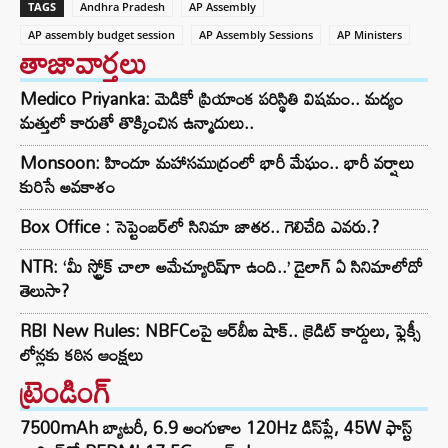
TAGS
Andhra Pradesh
AP Assembly
AP assembly budget session
AP Assembly Sessions
AP Ministers
తాజావార్తలు
Medico Priyanka: మెడికో ప్రియాంక పరిస్థితి విషమం.. మద్యం
మత్తులో కారుతో తొక్కించిన ఉన్మాదులు..
Monsoon: హిందూ మహాసముద్రంలో భారీ మేఘం.. భారీ వర్షాలు
కురిసే అవకాశం
Box Office : సెప్టెంబర్‌లో సినిమా జాతర.. గెలిచేది ఎవరు.?
NTR: ‘మీ స్ట్రోక్ చాలా అమేచ్యూరిష్‌గా ఉంది..’ డైలాగ్ ఏ సినిమాలోదో
తెలుసా?
RBI New Rules: NBFCలపై ఆర్‌బీఐ షాక్.. క్రెడిట్ కార్డులు, ఫ్లెక్సీ
లోన్లకు కఠిన ఆంక్షలు
ట్రెండింగ్‌
7500mAh బ్యాటరీ, 6.9 అంగుళాల 120Hz డిస్‌ప్లే, 45W ఫాస్ట్