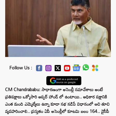
Follow Us :
Add as a preferred
source on google
CM Chandrababu: సాధారణంగా అసెంబ్లీ సమావేశాలు అంటే
ప్రతిపక్షాలు ఒక్కోసారి అప్పర్ హాండ్ లో ఉంటాయి.. అధికార పక్షానికి
ఎంత మంది ఎమ్మెల్యేలు ఉన్నా కూడా సభ నడిపే విధానంలో ఆచి తూచి
వ్యవహరించాలి.. ప్రస్తుతం ఏపీ అసెంబ్లీలో కూటమి బలం 164.. వైసీపీ