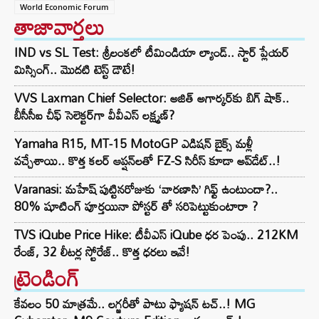
World Economic Forum
తాజావార్తలు
IND vs SL Test: శ్రీలంకలో టీమిండియా ల్యాండ్.. స్టార్ ప్లేయర్
మిస్సింగ్.. మొదటి టెస్ట్ డౌటే!
VVS Laxman Chief Selector: అజిత్ అగార్కర్‌కు బిగ్ షాక్..
బీసీసీఐ చీఫ్ సెలెక్టర్‌గా వీవీఎస్ లక్ష్మణ్?
Yamaha R15, MT-15 MotoGP ఎడిషన్ బైక్స్ మళ్లీ
వచ్చేశాయి.. కొత్త కలర్ ఆప్షన్‌లతో FZ-S సిరీస్ కూడా అప్‌డేట్..!
Varanasi: మహేష్ పుట్టినరోజుకు ‘వారణాసి’ గిఫ్ట్ ఉంటుందా?..
80% షూటింగ్ పూర్తయినా పోస్టర్ తో సరిపెట్టుకుంటారా ?
TVS iQube Price Hike: టీవీఎస్ iQube ధర పెంపు.. 212KM
రేంజ్, 32 లీటర్ల స్టోరేజ్.. కొత్త ధరలు ఇవే!
ట్రెండింగ్‌
కేవలం 50 మాత్రమే.. లగ్జరీతో పాటు ఫ్యాషన్ టచ్..! MG