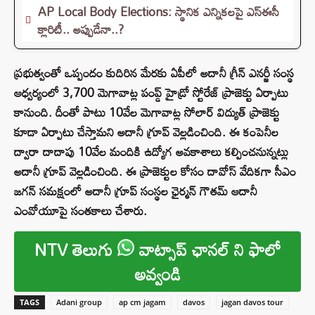
AP Local Body Elections: స్థానిక ఎన్నికలపై ఎస్ఈసీ
క్లారిటీ.. అప్పుడేనా..?
ప్రభుత్వంతో ఒప్పందం కుదిరిన మేరకు ఏపీలో అదానీ గ్రీన్ ఎనర్జీ సంస్థ
ఆధ్వర్యంలో 3,700 మెగావాట్ల పంప్డ్‌ హైడ్రో స్టోరేజ్‌ ప్రాజెక్టు ఏర్పాటు
కానుంది. దీంతో పాటు 10వేల మెగావాట్ల సోలార్‌ విద్యుత్‌ ప్రాజెక్టు
కూడా ఏర్పాటు చేస్తామని అదానీ గ్రూప్ వెల్లడించింది. ఈ కంపెనీల
ద్వారా దాదాపు 10వేల మందికి ఉద్యోగ అవకాశాలు కల్పించనున్నట్లు
అదానీ గ్రూప్ వెల్లడించింది. ఈ ప్రాజెక్టుల కోసం దావోస్‌ వేదికగా సీఎం
జగన్ సమక్షంలో అదానీ గ్రూప్ సంస్థల ఛైర్మన్ గౌతమ్ ఆదానీ
ఎంవోయూపై సంతకాలు చేశారు.
NTV తెలుగు
వాట్సాప్ ఛానల్ ని ఫాలో
అవ్వండి
TAGS
Adani group
ap cm jagam
davos
jagan davos tour