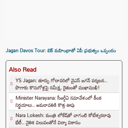
Jagan Davos Tour: టెక్ మహింద్రాతో ఏపీ ప్రభుత్వం ఒప్పందం
Also Read
YS Jagan: తూర్పు గోదావరిలో వైఎస్ జగన్ పర్యటన..
పొగాకు కొనుగోళ్లపై సమీక్ష, రైతులతో ముఖాముఖి!
Minister Narayana: సీఆర్డీఏ సమావేశంలో కీలక
నిర్ణయాలు.. అమరావతికి కొత్త ఊపు
Nara Lokesh: మంత్రి లోకేష్‌తో చాగంటి కోటేశ్వరరావు
భేటీ.. నైతిక విలువలతోనే విద్యా వికాసం