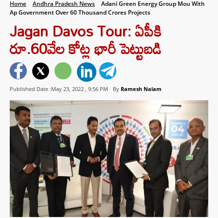
Home
Andhra Pradesh News
Adani Green Energy Group Mou With
Ap Government Over 60 Thousand Crores Projects
Jagan Davos Tour: ఏపీకి
రూ.60వేల కోట్ల భారీ పెట్టుబడి
Published Date :May 23, 2022 ,
9:56 PM
By
Ramesh Nalam