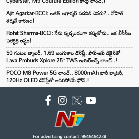
Cyberster, M9 Couture Edition కార్లు లాంచ్.!
Ajit Agarkar-BCCI: అజిత్ అగార్కర్ పదవికి ఎసరు?.. రోహిత్
శర్మనే కారణం!
Rohit Sharma-BCCI: నేను స్వచ్ఛందంగా తప్పుకోను.. ఇక బీసీసీఐ
సెలెక్టర్ల ఇష్టం!
50 గంటల బ్యాటరీ, 1.69 అంగుళాల డిస్‌ప్లే, పాప్-అప్ డిజైన్‌తో
Lava Probuds Xplore 25° TWS ఇయర్‌బడ్స్ లాంచ్..!
POCO M8 Power 5G లాంచ్.. 8000mAh భారీ బ్యాటరీ,
120Hz OLED డిస్‌ప్లేతో అదిరిపోయే ఫోన్.!
For advertising contact :9949494238