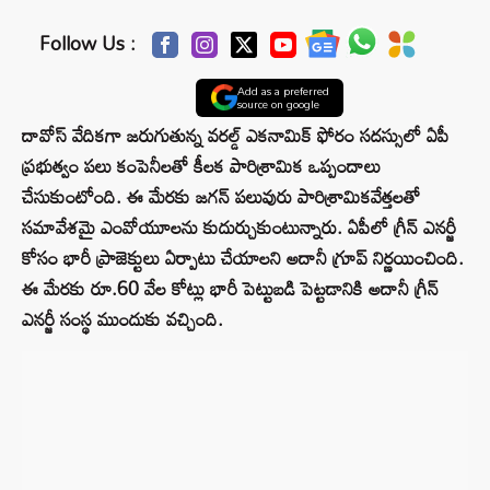
Follow Us :
Add as a preferred
source on google
దావోస్ వేదికగా జరుగుతున్న వరల్డ్ ఎకనామిక్ ఫోరం సదస్సులో ఏపీ
ప్రభుత్వం పలు కంపెనీలతో కీలక పారిశ్రామిక ఒప్పందాలు
చేసుకుంటోంది. ఈ మేరకు జగన్ పలువురు పారిశ్రామికవేత్తలతో
సమావేశమై ఎంవోయూలను కుదుర్చుకుంటున్నారు. ఏపీలో గ్రీన్‌ ఎనర్జీ
కోసం భారీ ప్రాజెక్టులు ఏర్పాటు చేయాలని అదానీ గ్రూప్ నిర్ణయించింది.
ఈ మేరకు రూ.60 వేల కోట్లు భారీ పెట్టుబడి పెట్టడానికి అదానీ గ్రీన్
ఎనర్జీ సంస్థ ముందుకు వచ్చింది.