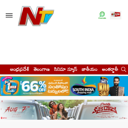
ఆంధ్రప్రదేశ్
తెలంగాణ
సినిమా న్యూస్
జాతీయం
అంతర్జాతీయం