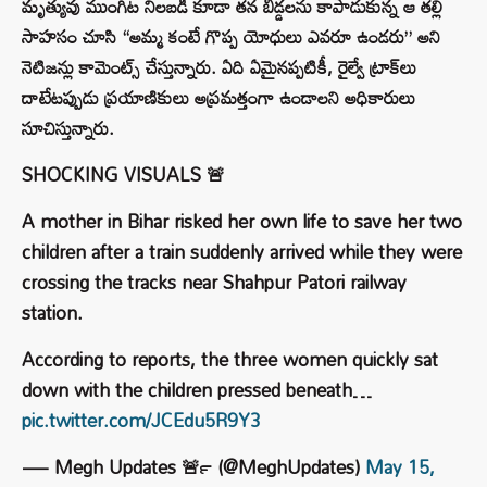
మృత్యువు ముంగిట నిలబడి కూడా తన బిడ్డలను కాపాడుకున్న ఆ తల్లి
సాహసం చూసి “అమ్మ కంటే గొప్ప యోధులు ఎవరూ ఉండరు” అని
నెటిజన్లు కామెంట్స్ చేస్తున్నారు. ఏది ఏమైనప్పటికీ, రైల్వే ట్రాక్‌లు
దాటేటప్పుడు ప్రయాణికులు అప్రమత్తంగా ఉండాలని అధికారులు
సూచిస్తున్నారు.
SHOCKING VISUALS 🚨
A mother in Bihar risked her own life to save her two
children after a train suddenly arrived while they were
crossing the tracks near Shahpur Patori railway
station.
According to reports, the three women quickly sat
down with the children pressed beneath…
pic.twitter.com/JCEdu5R9Y3
— Megh Updates 🚨™ (@MeghUpdates)
May 15,