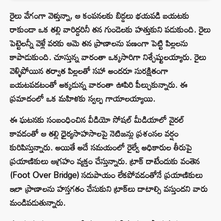
రైలు వేగంగా వెళ్తున్నా, ఆ కంపనలకు బిడ్డలు భయపడి బయటకు
రాకుండా ఒక తల్లి వారిద్దరినీ తన గుండెలకు హత్తుకుని పడుకుంది. రైలు
పెట్టెలన్నీ వెళ్లే వరకు ఆమె తన ప్రాణాలను పణంగా పెట్టి పిల్లలను
కాపాడుకుంది. చూస్తున్న వారంతా ఒక్కసారిగా నిశ్చేష్టులయ్యారు. రైలు
వెళ్ళిపోయిన తర్వాత పిల్లలతో సహా అందరూ సురక్షితంగా
బయటపడటంతో అక్కడున్న వారంతా ఊపిరి పీల్చుకున్నారు. ఈ
ప్రమాదంలో ఒక మహిళకు స్వల్ప గాయాలయ్యాయి.
ఈ ఘటనకు సంబంధించిన వీడియో సోషల్ మీడియాలో వైరల్
కావడంతో ఆ తల్లి ధైర్యసాహసాలపై నెటిజన్లు ప్రశంసల వర్షం
కురిపిస్తున్నారు. అయితే అదే సమయంలో రైల్వే అధికారుల తీరుపై
ప్రయాణికులు ఆగ్రహం వ్యక్తం చేస్తున్నారు. ట్రాక్ దాటేందుకు వంతెన
(Foot Over Bridge) సదుపాయం లేకపోవడంతోనే ప్రయాణికులు
ఇలా ప్రాణాలను హస్తగతం చేసుకుని ట్రాక్‌లు దాటాల్సి వస్తుందని వారు
మండిపడుతున్నారు.