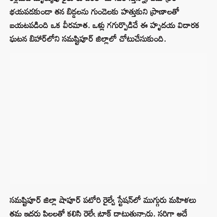
భయపడకుండా తన బిడ్డలను గుండెలకు హత్తుకుని ప్రాణాలతో
బయటపడింది ఒక వీరమాత. ఒళ్లు గగుర్పొడిచే ఈ హృదయ విదారక
ఘటన బిహార్‌లోని సమష్టిపూర్ జిల్లాలో చోటుచేసుకుంది.
సమష్టిపూర్ జిల్లా షాపూర్ పటోరి రైల్వే స్టేషన్‌లో ముగ్గురు మహిళలు
తమ ఇద్దరు పిల్లలతో కలిసి రైల్వే ట్రాక్ దాటుతున్నారు. సరిగ్గా అదే