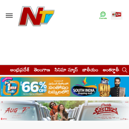
ఆంధ్రప్రదేశ్
తెలంగాణ
సినిమా న్యూస్
జాతీయం
అంతర్జాతీయం