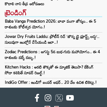
కొడాలి నాని తీవ్ర ఆరోపణలు
ట్రెండింగ్‌
Baba Vanga Prediction 2026: బాబా వంగా జోస్యం.. ఈ 5
రాశులకు కోటీశ్వర యోగం.!
Jowar Dry Fruits Laddu: ప్రోటీన్ రిచ్ ‘జొన్న డ్రై ఫ్రూప్ట్స్ లడ్డు’..
సులువుగా ఇంట్లోనే చేసేయండి ఇలా..!
Zodiac Predictions : ఆగస్టు 5న బుధ-గురు మహాయోగం.. ఈ 4
రాశులకు డబ్బే డబ్బు.!
Kitchen Hacks : అరటి తొక్కతో ఈ మ్యాజిక్ తెలుసా? బేకింగ్
సోడా కలిపితే సూపర్ రిజల్ట్.!
IndiGo Offer : ఇండిగో బంపర్ ఆఫర్.. 20 వేల ఉచిత టికెట్లు.!