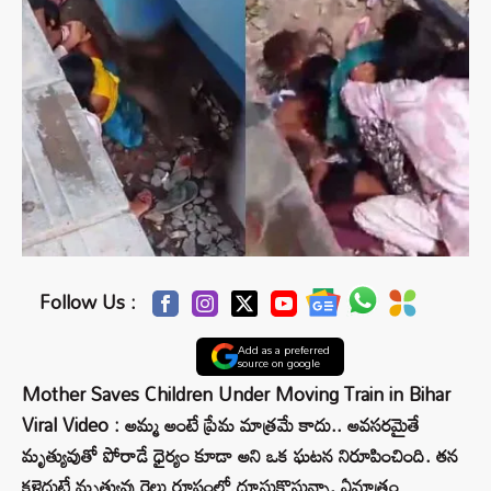
Follow Us :
Add as a preferred
source on google
Mother Saves Children Under Moving Train in Bihar
Viral Video : అమ్మ అంటే ప్రేమ మాత్రమే కాదు.. అవసరమైతే
మృత్యువుతో పోరాడే ధైర్యం కూడా అని ఒక ఘటన నిరూపించింది. తన
కళ్లెదుటే మృత్యువు రైలు రూపంలో దూసుకొస్తున్నా, ఏమాత్రం