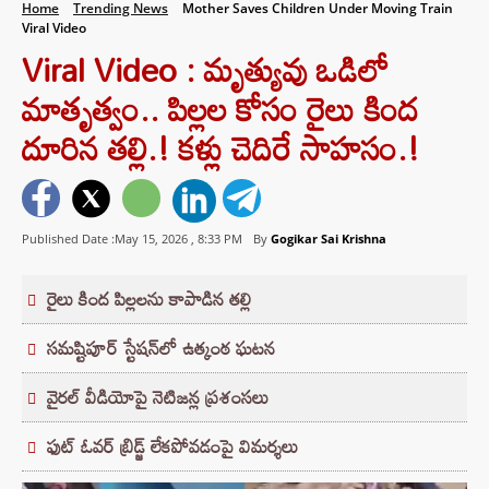
Home
Trending News
Mother Saves Children Under Moving Train
Viral Video
Viral Video : మృత్యువు ఒడిలో
మాతృత్వం.. పిల్లల కోసం రైలు కింద
దూరిన తల్లి.! కళ్లు చెదిరే సాహసం.!
Published Date :May 15, 2026 ,
8:33 PM
By
Gogikar Sai Krishna
రైలు కింద పిల్లలను కాపాడిన తల్లి
సమష్టిపూర్ స్టేషన్‌లో ఉత్కంఠ ఘటన
వైరల్ వీడియోపై నెటిజన్ల ప్రశంసలు
ఫుట్ ఓవర్ బ్రిడ్జ్ లేకపోవడంపై విమర్శలు