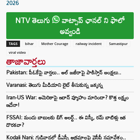
2026
NTV తెలుగు
వాట్సాప్ ఛానల్ ని ఫాలో
అవ్వండి
TAGS
bihar
Mother Courage
railway incident
Samastipur
viral video
తాజావార్తలు
Pakistan: పీఓకేపై వార్తలు.. అల్ జజీరాపై పాకిస్తాన్ ఆంక్షలు..
Varanasi: తెలుగు మీడియాని లైట్ తీసుకున్న జక్కన్న
Iran-US War: అమెరికాపై ఇరాన్ వ్యూహం మారిందా? కొత్త లక్ష్యం
ఇదేనా!
FSSAI: మందు బాబులకు బిగ్ అలర్ట్.. ఈ విస్కీ, రమ్ బాటిళ్లు ఇక
దొరకవా?
Kodali Nani: గుడివాడలో డీఎస్సీ అక్రమాలపై వైసీపీ సమావేశం..