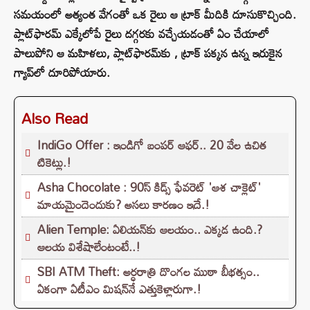
సమయంలో అత్యంత వేగంతో ఒక రైలు ఆ ట్రాక్ మీదికి దూసుకొచ్చింది.
ప్లాట్‌ఫారమ్ ఎక్కేలోపే రైలు దగ్గరకు వచ్చేయడంతో ఏం చేయాలో
పాలుపోని ఆ మహిళలు, ప్లాట్‌ఫారమ్‌కు , ట్రాక్ పక్కన ఉన్న ఇరుకైన
గ్యాప్‌లో దూరిపోయారు.
Also Read
IndiGo Offer : ఇండిగో బంపర్ ఆఫర్.. 20 వేల ఉచిత
టికెట్లు.!
Asha Chocolate : 90స్ కిడ్స్ ఫేవరెట్ 'ఆశ చాక్లెట్'
మాయమైందెందుకు? అసలు కారణం ఇదే.!
Alien Temple: ఏలియన్⁭కు ఆలయం.. ఎక్కడ ఉంది.?
ఆలయ విశేషాలేంటంటే..!
SBI ATM Theft: అర్ధరాత్రి దొంగల ముఠా బీభత్సం..
ఏకంగా ఏటీఎం మిషన్‌నే ఎత్తుకెళ్లారుగా.!