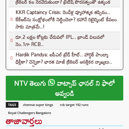
క్రికెటర్‌ కల నెరవేరుతుందా? బ్రిటిష్ పౌరసత్వంతో ఉత్కంఠ
KKR Captaincy Crisis: రెండేళ్ల వ్యూహాత్మక తప్పిదం..
కేకేఆర్‌ను సంక్షోభంలోకి నెట్టిందెలా? రహానే రిటైర్మెంట్ కేవలం
సాకు మాత్రమే..!
రూ.2 లక్షల కోట్లకు చేరువలో IPL.. బ్రాండ్ విలువలో
నెం.1గా RCB..
Hardik Pandya: ఐపీఎల్ ట్రేడ్ హీట్.. హార్దిక్ పాండ్యా
ఢిల్లీకా? చెన్నైకా? భారత మాజీ క్రికెటర్ ఆసక్తికర వ్యాఖ్యలు..
NTV తెలుగు
వాట్సాప్ ఛానల్ ని ఫాలో
అవ్వండి
TAGS
chennai super kings
rcb target 192 runs
Royal Challengers Bangalore
తాజావార్తలు