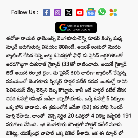
Follow Us :
Add as a preferred
source on google
ఈరోజు రాయల్ ఛాలెంజర్స్ బెంగళూరు-చెన్నై సూపర్ కింగ్స్ మధ్య
మ్యాచ్ జరుగుతున్న విషయం తెలిసిందే. అయితే ఇందులో మొదట
బ్యాటింగ్ చేసిన చెన్నై జట్టు ఓపెనర్లలో ఫాఫ్ డు ప్లెసిస్ అర్ధశతకంతో
అదరగొట్టగా రుతురాజ్ గైక్వాడ్ (33)తో రాణించాడు. అయితే గైక్వాడ్
ఔట్ అయిన తర్వాత రైనా, డు ప్లెసిస్ కలిసి ధాటిగా బ్యాటింగ్ చేస్తున్న
సమయంలో బెంగళూరు స్పిన్నర్ హర్షల్ పటేల్ వరుస బంతుల్లో వారిని
పెవిలియన్ చేర్చి చెన్నైని దెబ్బ కొట్టాడు. కానీ అదే హర్షల్ పటేల్ వేసిన
చివరి ఓవర్లో రవీంద్ర జడేజా రెచ్చిపోయాడు. ఒక్కే ఓవర్లో 5 సిక్సులు
ఒక్క ఫోర్ బాదాడు. ఈ క్రమంలోనే జడేజా (62) తన హాఫ్ సెంచరీ
పూర్తి చేసాడు. దాంతో చెన్నై నిర్ణిత 20 ఓవర్లలో 4 వికెట్ల నష్టానికి 191
పరుగులు చేసింది. ఇక బెంగళూరు బౌలర్లలో హర్షల్ పటేల్ మూడు
వికెట్లు, యుజ్వేంద్ర చాహల్ ఒక్క వికెట్ తీశారు. ఇక ఈ మ్యాచ్ లో