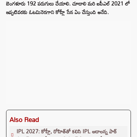
బెంగళూరు 192 పరుగులు చేయాలి. చూడాలి మరి ఐపీఎల్ 2021 లో
ఇప్పటివరకు ఓటమినెరగాని కోహ్లీ సేన ఏం చేస్తుంది అనేది.
Also Read
IPL 2027: కోహ్లీ, రోహిత్‌తో కలిసి IPL ఆడాలన్న పాక్‌