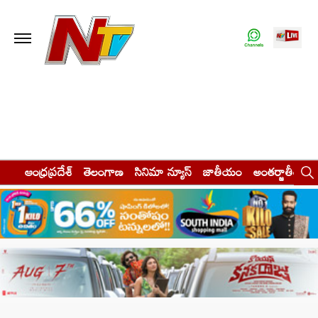
ఆంధ్రప్రదేశ్
తెలంగాణ
సినిమా న్యూస్
జాతీయం
అంతర్జాతీయం