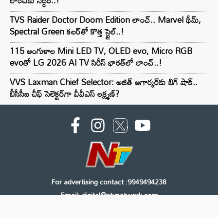
లాంచ్‌కు సిద్ధం..!
TVS Raider Doctor Doom Edition లాంచ్.. Marvel థీమ్,
Spectral Green కలర్‌తో కొత్త స్టైల్..!
115 అంగుళాల Mini LED TV, OLED evo, Micro RGB
evoతో LG 2026 AI TV సిరీస్ భారత్‌లో లాంచ్..!
VVS Laxman Chief Selector: అజిత్ అగార్కర్‌కు బిగ్ షాక్..
బీసీసీఐ చీఫ్ సెలెక్టర్‌గా వీవీఎస్ లక్ష్మణ్?
For advertising contact :9949494238
Email: digital@ntvnetwork.com
Copyright © 2000 - 2026 - NTV