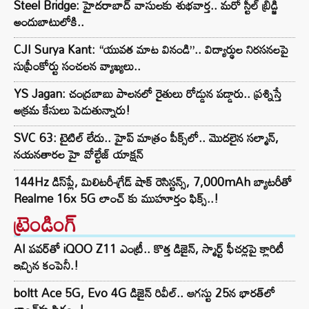
Steel Bridge: హైదరాబాద్ వాసులకు శుభవార్త.. మరో స్టీల్ బ్రిడ్జి
అందుబాటులోకి..
CJI Surya Kant: “యువత మాట వినండి”.. విద్యార్థుల నిరసనలపై
సుప్రీంకోర్టు సంచలన వ్యాఖ్యలు..
YS Jagan: చంద్రబాబు పాలనలో రైతులు రోడ్డున పడ్డారు.. ప్రశ్నిస్తే
అక్రమ కేసులు పెడుతున్నారు!
SVC 63: టైటిల్ లేదు.. హైప్ మాత్రం పీక్స్‌లో.. మొదలైన సల్మాన్,
నయనతారల హై వోల్టేజ్ యాక్షన్
144Hz డిస్‌ప్లే, మిలిటరీ-గ్రేడ్ షాక్ రెసిస్టన్స్, 7,000mAh బ్యాటరీతో
Realme 16x 5G లాంచ్ కు ముహూర్తం ఫిక్స్..!
ట్రెండింగ్‌
AI పవర్‌తో iQOO Z11 ఎంట్రీ.. కొత్త డిజైన్, స్మార్ట్ ఫీచర్లపై క్లారిటీ
ఇచ్చిన కంపెనీ.!
boltt Ace 5G, Evo 4G డిజైన్ రివీల్.. ఆగస్టు 25న భారత్‌లో