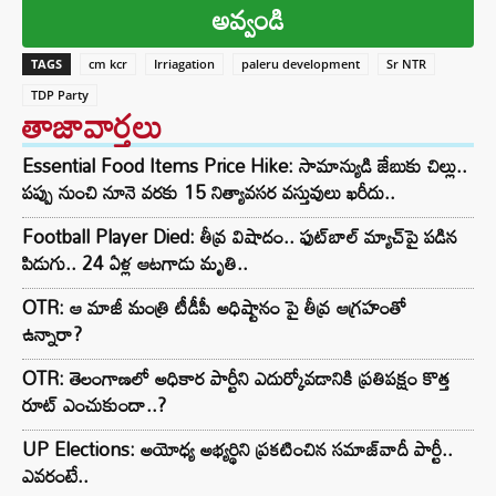
అవ్వండి
TAGS
cm kcr
Irriagation
paleru development
Sr NTR
TDP Party
తాజావార్తలు
Essential Food Items Price Hike: సామాన్యుడి జేబుకు చిల్లు..
పప్పు నుంచి నూనె వరకు 15 నిత్యావసర వస్తువులు ఖరీదు..
Football Player Died: తీవ్ర విషాదం.. ఫుట్‌బాల్ మ్యాచ్‌పై పడిన
పిడుగు.. 24 ఏళ్ల ఆటగాడు మృతి..
OTR: ఆ మాజీ మంత్రి టీడీపీ అధిష్టానం పై తీవ్ర ఆగ్రహంతో
ఉన్నారా?
OTR: తెలంగాణలో అధికార పార్టీని ఎదుర్కోవడానికి ప్రతిపక్షం కొత్త
రూట్‌ ఎంచుకుందా..?
UP Elections: అయోధ్య అభ్యర్థిని ప్రకటించిన సమాజ్‌వాదీ పార్టీ..
ఎవరంటే..