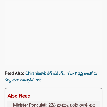
Read Also:
Chiranjeevi: బిగ్ బ్రేకింగ్.. గోవా గడ్డపై తెలుగోడు
గర్వించేలా మాట్లాడిన చిరు
Also Read
Minister Ponguleti: 22ఏ భూముల పరిష్కారానికి తుది