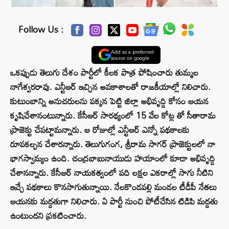
Follow Us :
Add as a preferred
source on google
ఒకప్పుడు తెలుగు దేశం పార్టీలో కీలక పాత్ర పోషించారు తుమ్మల
నాగేశ్వరరావు. ఎన్టీఆర్ ఇచ్చిన అవకాశాలతో రాజకీయాల్లో నిలిచారు.
కుటుంబాన్ని అనుచరులను పక్కన పెట్టి జిల్లా అభివృద్ది కోసం ఆయన
కృషిచేశానంటున్నారు. కేసీఆర్ సారథ్యంలో 15 వేల కోట్ల తో సీతారామ
ప్రాజెక్టు చేపట్టామన్నారు. ఆ రోజుల్లో ఎన్టీఆర్ ఎన్నో పథకాలకు
రూపకల్పన చేశారన్నారు. తెలుగుగంగ, శ్రీరామ సాగర్ ప్రాజెక్టులలో నా
భాగస్వామ్యం ఉంది. చంద్రబాబునాయుడు హయాంలో కూడా అభివృద్ది
చేశానన్నారు. కేసీఆర్ నాయకత్వంలో పది లక్షల ఎకరాల్లో సాగు నీటిని
ఇచ్చే పథకాలు కొనసాగుతున్నాయి. నేలకొండపల్లి మండల టీడీపీ నేతలు
ఆయనకు మద్దతుగా నిలిచారు. ఏ పార్టీ నుంచి పోటీచేసిన టిడిపి మద్దతు
ఉంటుందని ప్రకటించారు.