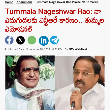
Home
Khammam
Tummala Nageshwar Rao Praise Nt Ramarao
Tummala Nageshwar Rao: నా
ఎదుగుదలకు ఎన్టీఆరే కారణం.. తుమ్మల
ఎమోషనల్
Published Date :November 28, 2022 ,
6:51 PM
By
NTV WebDesk