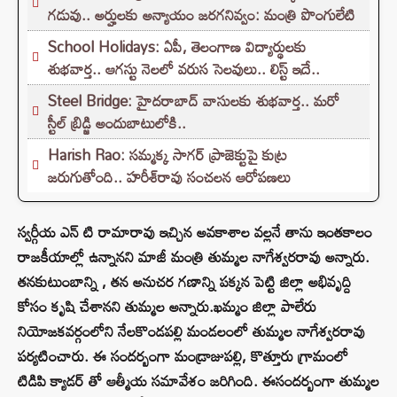
గడువు.. అర్హులకు అన్యాయం జరగనివ్వం: మంత్రి పొంగులేటి
School Holidays: ఏపీ, తెలంగాణ విద్యార్థులకు
శుభవార్త.. ఆగస్టు నెలలో వరుస సెలవులు.. లిస్ట్ ఇదే..
Steel Bridge: హైదరాబాద్ వాసులకు శుభవార్త.. మరో
స్టీల్ బ్రిడ్జి అందుబాటులోకి..
Harish Rao: సమ్మక్క సాగర్ ప్రాజెక్టుపై కుట్ర
జరుగుతోంది.. హరీశ్‌రావు సంచలన ఆరోపణలు
స్వర్గీయ ఎన్ టి రామారావు ఇచ్చిన అవకాశాల వల్లనే తాను ఇంతకాలం
రాజకీయాల్లో ఉన్నానని మాజీ మంత్రి తుమ్మల నాగేశ్వరరావు అన్నారు.
తనకుటుంబాన్ని , తన అనుచర గణాన్ని పక్కన పెట్టి జిల్లా అభివృద్ది
కోసం కృషి చేశానని తుమ్మల అన్నారు.ఖమ్మం జిల్లా పాలేరు
నియోజకవర్గంలోని నేలకొండపల్లి మండలంలో తుమ్మల నాగేశ్వరరావు
పర్యటించారు. ఈ సందర్బంగా మండ్రాజుపల్లి, కొత్తూరు గ్రామంలో
టిడిపి క్యాడర్ తో ఆత్మీయ సమావేశం జరిగింది. ఈసందర్బంగా తుమ్మల