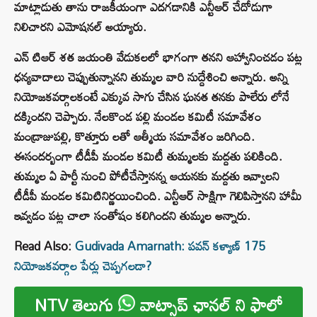
మాట్లాడుతు తాను రాజకీయంగా ఎదగడానికి ఎన్టీఆర్ చేదోడుగా
నిలిచారని ఎమోషనల్ అయ్యారు.
ఎన్ టిఆర్ శత జయంతి వేడుకలలో భాగంగా తనని ఆహ్వానించడం పట్ల
ధన్యవాదాలు చెప్పుతున్నానని తుమ్మల వారి నుద్దేశించి అన్నారు. అన్ని
నియోజకవర్గాలకంటే ఎక్కువ సాగు చేసిన ఘనత తనకు పాలేరు లోనే
దక్కిందని చెప్పారు. నేలకొండ పల్లి మండల కమిటీ సమావేశం
మండ్రాజుపల్లి, కొత్తూరు లతో ఆత్మీయ సమావేశం జరిగింది.
ఈసందర్బంగా టీడీపీ మండల కమిటీ తుమ్మలకు మద్దతు పలికింది.
తుమ్మల ఏ పార్టీ నుంచి పోటీచేస్తానన్న ఆయనకు మద్దతు ఇవ్వాలని
టీడీపీ మండల కమిటినిర్ణయించింది. ఎన్టీఆర్ సాక్షిగా గెలిపిస్తానని హామీ
ఇవ్వడం పట్ల చాలా సంతోషం కలిగిందని తుమ్మల అన్నారు.
Read Also:
Gudivada Amarnath: పవన్ కళ్యాణ్ 175
నియోజకవర్గాల పేర్లు చెప్పగలడా?
NTV తెలుగు
వాట్సాప్ ఛానల్ ని ఫాలో