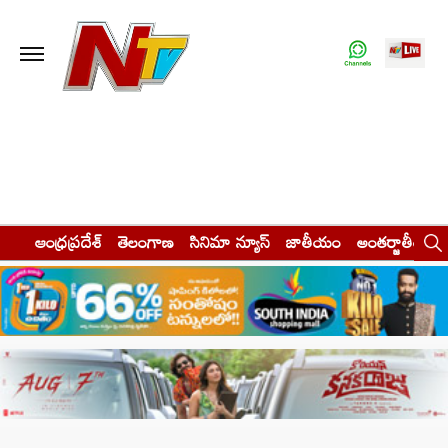
ఆంధ్రప్రదేశ్
తెలంగాణ
సినిమా న్యూస్
జాతీయం
అంతర్జాతీయం