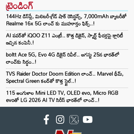
ట్రెండింగ్‌
144Hz డిస్‌ప్లే, మిలిటరీ-గ్రేడ్ షాక్ రెసిస్టన్స్, 7,000mAh బ్యాటరీతో
Realme 16x 5G లాంచ్ కు ముహూర్తం ఫిక్స్..!
AI పవర్‌తో iQOO Z11 ఎంట్రీ.. కొత్త డిజైన్, స్మార్ట్ ఫీచర్లపై క్లారిటీ
ఇచ్చిన కంపెనీ.!
boltt Ace 5G, Evo 4G డిజైన్ రివీల్.. ఆగస్టు 25న భారత్‌లో
లాంచ్‌కు సిద్ధం..!
TVS Raider Doctor Doom Edition లాంచ్.. Marvel థీమ్,
Spectral Green కలర్‌తో కొత్త స్టైల్..!
115 అంగుళాల Mini LED TV, OLED evo, Micro RGB
evoతో LG 2026 AI TV సిరీస్ భారత్‌లో లాంచ్..!