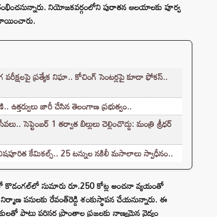
 ప్రారంభించనున్నారు. నియోజకవర్గంలోని పురాతన ఆలయాలకు పూర్వ
ేటాయించారు.
క్షలపై ప్రత్యేక నిఘా.. కోచింగ్ సెంటర్లపై కూడా ఫోకస్..
.. ఉత్తర్వులు జారీ చేసిన తెలంగాణ ప్రభుత్వం..
.. సెప్టెంబర్ 1 తర్వాత బిల్లులు చెల్లించొద్దు: మంత్రి శ్రీధర్
ిషపూరిత కేమికల్స్.. 25 టన్నుల నకిలీ మసాలాలు స్వాధీనం..
్యంతో కొడంగల్‌లో సుమారు రూ.250 కోట్ల అంచనా వ్యయంతో
ిర్మాణ పనులకు రేవంత్‌రెడ్డి శంకుస్థాపన చేయనున్నారు. ఈ
నికులతో పాటు పరిసర ప్రాంతాల ప్రజలకు నాణ్యమైన వైద్యం