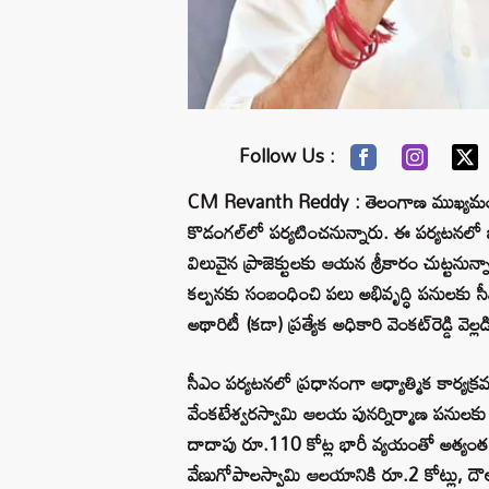
Follow Us :
CM Revanth Reddy : తెలంగాణ ముఖ్యమంత్రి 
కొడంగల్‌లో పర్యటించనున్నారు. ఈ పర్యటనలో భా
విలువైన ప్రాజెక్టులకు ఆయన శ్రీకారం చుట్టను
కల్పనకు సంబంధించి పలు అభివృద్ధి పనులకు స
అథారిటీ (కడా) ప్రత్యేక అధికారి వెంకట్‌రెడ్డి వెల్
సీఎం పర్యటనలో ప్రధానంగా ఆధ్యాత్మిక కార్యక్రమ
వేంకటేశ్వరస్వామి ఆలయ పునర్నిర్మాణ పనులక
దాదాపు రూ.110 కోట్ల భారీ వ్యయంతో అత్యంత సుం
వేణుగోపాలస్వామి ఆలయానికి రూ.2 కోట్లు, దౌల