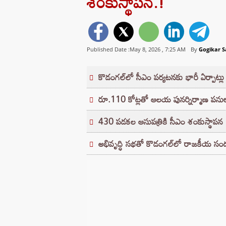
శంకుస్థాపన.!
Published Date :May 8, 2026 ,
7:25 AM
By
Gogikar S
కొడంగల్‌లో సీఎం పర్యటనకు భారీ ఏర్పాట్లు
రూ.110 కోట్లతో ఆలయ పునర్నిర్మాణ పను
430 పడకల ఆసుపత్రికి సీఎం శంకుస్థాపన
అభివృద్ధి సభతో కొడంగల్‌లో రాజకీయ సం