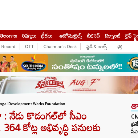
తెలంగాణ
రివ్యూలు
క్రీడలు
ఆటోమొబైల్స్
బిజినెస్‌
టెక్నాలజీ
లైఫ్ స్టై
e Record
OTT
Chairman's Desk
స్టడీ & జాబ్స్
భక్తి
త
ngal Development Works Foundation
నేడు కొడంగల్‌లో సీఎం
CM 
ూ. 364 కోట్ల అభివృద్ధి పనులకు
ప్ర
సీఎ