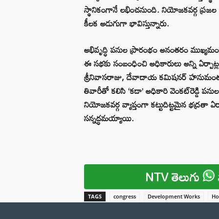
స్థానికంగానే లభించనుంది. నియోజకవర్గ ప్ర
కీలక అడుగుగా భావిస్తున్నారు.
అభివృద్ధి పనుల ప్రారంభం అనంతరం ముఖ్యమంత్
ఈ సభకు సంబంధించి అధికారులు అన్ని ఏర్పాట్లన
శ్రీనివాసరాజు, దేవాదాయ కమిషనర్‌ హనుమంతరావు
తివారీతో కలిసి ‘కడా’ అధికారి వెంకట్‌రెడ్డి ప
నియోజకవర్గ వ్యాప్తంగా కట్టుదిట్టమైన భద్రతా 
సన్నద్ధమయ్యాయి.
NTV తెలుగు
TAGS
congress
Development Works
Ho