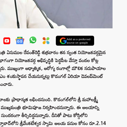
Add as a preferred
source on google
ఏనుముల రేవంత్‌రెడ్డి శుక్రవారం తన స్వంత నియోజకవర్గమైన
గంగా నియోజకవర్గ అభివృద్ధికి పెద్దపీట వేస్తూ వందల కోట్ల
న్నారు. ముఖ్యంగా ఆధ్యాత్మిక, ఆరోగ్య రంగాల్లో మౌలిక సదుపాయాల
ీఎం శంకుస్థాపన చేయనున్నట్లు కొడంగల్ ఏరియా డెవలప్‌మెంట్
లడించారు.
ాలకు ప్రాధాన్యత లభించనుంది. కొడంగల్‌లోని శ్రీ మహాలక్ష్మీ
ు ముఖ్యమంత్రి భూమిపూజ నిర్వహించనున్నారు. ఈ ఆలయాన్ని
దరంగా తీర్చిదిద్దనున్నారు. దీనితో పాటు కోస్గిలోని
్తాబాద్‌లోని శ్రీవేంకటేశ్వర స్వామి ఆలయ పనుల కోసం రూ.2.14