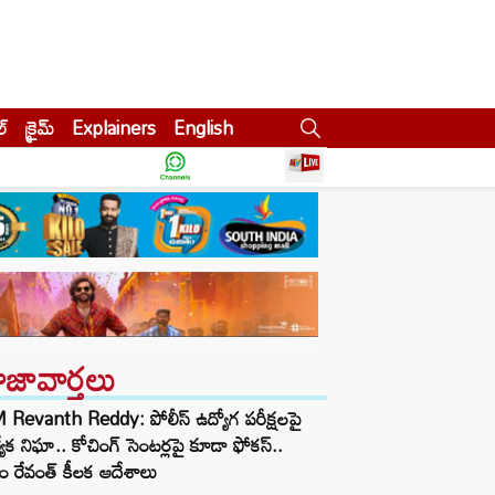
ల్
క్రైమ్
Explainers
English
ాజావార్తలు
Revanth Reddy: పోలీస్ ఉద్యోగ పరీక్షలపై
త్యేక నిఘా.. కోచింగ్ సెంటర్లపై కూడా ఫోకస్..
ం రేవంత్ కీలక ఆదేశాలు