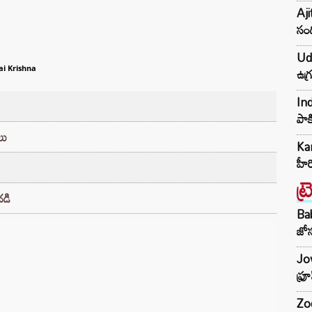
Aji
సంద
Udh
ఉగ్
ai Krishna
Ind
పాక
లు
Kar
హీ
ట్
దడి
Ba
జోస
Jow
ఫ్ర
Zod