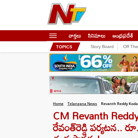
వార్తలు
సినిమాలు
ఆంధ్రప్రదేశ్
Story Board
Off Th
TOPICS
Home
Telangana News
Revanth Reddy Koda
CM Revanth Reddy : 
రేవంత్‌రెడ్డి పర్యటన.. ర