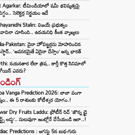
t Agarkar: టీమిండియాలో షమీ భవిష్యత్తుపై
ిగ్ధం.. సెలెక్టర్ల నిర్ణయం ఇదే
ayanidhi Stalin: విజయ్ ప్రభుత్వం
రవాదిలా చూసింది.. ఉదయనిధి కీలక వ్యాఖ్యలు
ia-Pakistan: చైనా హోవిట్జర్లను మోహరించిన
ిస్థాన్.. ‘అవసరమైతే ఏదైనా చేస్తాం’ అన్న భారత్
thi: నయనతార లేదా త్రిష.. కార్తీ కొత్త సినిమాలో
రోయిన్ ఎవరు?
రెండింగ్‌
ba Vanga Prediction 2026: బాబా వంగా
్యం.. ఈ 5 రాశులకు కోటీశ్వర యోగం.!
ar Dry Fruits Laddu: ప్రోటీన్ రిచ్ ‘జొన్న డ్రై
ూప్ట్స్ లడ్డు’.. సులువుగా ఇంట్లోనే చేసేయండి ఇలా..!
iac Predictions : ఆగస్టు 5న బుధ-గురు