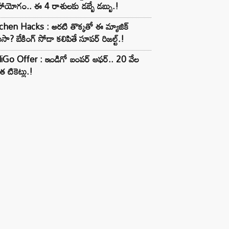
ాయోగం.. ఈ 4 రాశులకు డబ్బే డబ్బు.!
chen Hacks : అరటి తొక్కతో ఈ మ్యాజిక్
ుసా? బేకింగ్ సోడా కలిపితే సూపర్ రిజల్ట్.!
iGo Offer : ఇండిగో బంపర్ ఆఫర్.. 20 వేల
త టికెట్లు.!