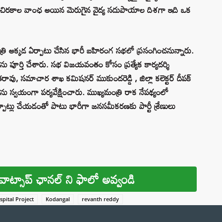
జల చిరకాల వాంఛ అయిన మెరుగైన వైద్య సదుపాయాల దిశగా ఇది ఒక
రి అక్కడ ఏర్పాటు చేసిన భారీ బహిరంగ సభలో ప్రసంగించనున్నారు.
ు పూర్తి చేశారు. సభ విజయవంతం కోసం ప్రత్యేక కార్యదర్శి
, సమాచార శాఖ కమిషనర్‌ ముకుందరెడ్డి , జిల్లా కలెక్టర్‌ దీపక్‌
నులను స్వయంగా పర్యవేక్షించారు. ముఖ్యమంత్రి రాక నేపథ్యంలో
ఏర్పాట్లు చేయడంతో పాటు భారీగా జనసమీకరణకు పార్టీ శ్రేణులు
వాట్సాప్ ఛానల్ ని ఫాలో అవ్వండి
spital Project
Kodangal
revanth reddy