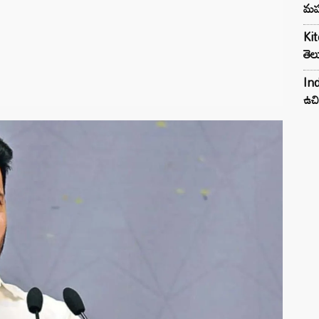
మహ
Kit
తెల
Ind
ఉచి