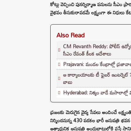
కోట్లు వెచ్చించి పునర్నిర్మాణ పనులను సీఎం
వైభవం తీసుకురావడమే లక్ష్యంగా ఈ నిధులు క
Also Read
CM Revanth Reddy: పోలీస్ ఉద్యోగ పరీ
సీఎం రేవంత్ కీలక ఆదేశాలు
Prajavani: మండల కేంద్రాల్లో ప్రజావాణి
ఆ కార్యాలయాలకు టీ ఫైబర్ ఇంటర్నెట్ సేవలు
బాబు
Hyderabad: నిత్యం వాడే మసాలాల్లో వ
ప్రజలకు మెరుగైన వైద్య సేవలు అందించే లక్ష
నిర్మించనున్న 430 పడకల భారీ ఆసుపత్రి భవన న
అత్యాధునిక ఆసుపత్రి అందుబాటులోకి వస్తే స్థా