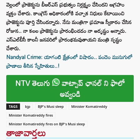
వెల్లంలో ప్రాజెక్టును బీఆర్ఎస్ ప్రభుత్వం నిర్లక్ష్యం చేసిందని ఆగ్రహం
వ్యక్తం చేశారు. కాంగ్రెస్ అధికారంలోకి వచ్చాక నిధులు కేటాయించి
ప్రాజెక్టును పూర్తి చేసిందన్నారు. నేను మంత్రిగా ప్రమాణ స్వీకారం చేసిన
రోజున.. నా కలల ప్రాజెక్టును ప్రారంభించడం నా అదృష్టం అన్నారు.
ఎస్ఎల్‌బీసీ కాలనీ జనవరిలో ప్రారంభమవుతాయని మంత్రి స్పష్టం
చేశారు.
Nandyal Crime: యాగంటి క్షేత్రంలో విషాదం.. పందెం ముసుగులో
ప్రాణాలు తీసిన స్నేహితులు..!
NTV తెలుగు
వాట్సాప్ ఛానల్ ని ఫాలో
అవ్వండి
TAGS
bjp
BJP's Musi sleep
Minister Komatireddy
Minister Komatireddy fires
Minister Komatireddy fires on BJP's Musi sleep
తాజావార్తలు