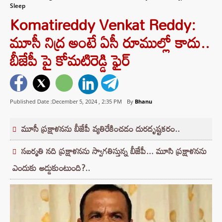
Sleep
Komatireddy Venkat Reddy:
మూసీ నిద్ర అంటే ఏసీ రూముల్లో కాదు..
బీజేపీ పై కోమటిరెడ్డి ఫైర్
Published Date :December 5, 2024 ,
2:35 PM
By
Bhanu
మూసీ ప్రక్షాళనను బీజేపీ వ్యతిరేకించడం దురదృష్టకరం..
సబర్మతి నది ప్రక్షాళనను స్వాగతిస్తున్న బీజేపీ... మూసి ప్రక్షాళనను
ఎందుకు అడ్డుకుంటుంది?..