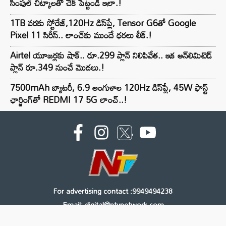
సింపుల్ చిట్కాలతో చెక్ పెట్టండి ఇలా.!
1TB వరకు స్టోరేజ్,120Hz డిస్‌ప్లే, Tensor G6తో Google
Pixel 11 సిరీస్.. లాంచ్⁭కు ముందే ధరలు లీక్.!
Airtel యూజర్లకు షాక్.. రూ.299 ప్లాన్ నిలిపివేత.. ఇక అన్‌లిమిటెడ్
ప్లాన్ రూ.349 నుంచే మొదలు.!
7500mAh బ్యాటరీ, 6.9 అంగుళాల 120Hz డిస్‌ప్లే, 45W ఫాస్ట్
ఛార్జింగ్‌తో REDMI 17 5G లాంచ్..!
For advertising contact :9949494238
Email: digital@ntvnetwork.com
Copyright © 2000 - 2026 - NTV