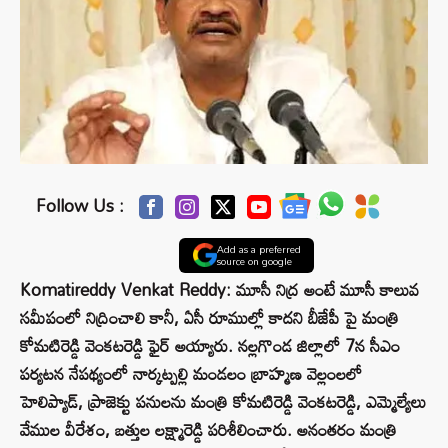
Follow Us :
Add as a preferred
source on google
Komatireddy Venkat Reddy: మూసీ నిద్ర అంటే మూసీ కాలువ
సమీపంలో నిద్రించాలి కానీ, ఏసీ రూముల్లో కాదని బీజేపీ పై మంత్రి
కోమటిరెడ్డి వెంకటరెడ్డి ఫైర్ అయ్యారు. నల్లగొండ జిల్లాలో 7న సీఎం
పర్యటన నేపథ్యంలో నార్కట్పల్లి మండలం బ్రాహ్మణ వెల్లంలలో
హెలిప్యాడ్, ప్రాజెక్టు పనులను మంత్రి కోమటిరెడ్డి వెంకటరెడ్డి, ఎమ్మెల్యేలు
వేముల వీరేశం, బత్తుల లక్ష్మారెడ్డి పరిశీలించారు. అనంతరం మంత్రి