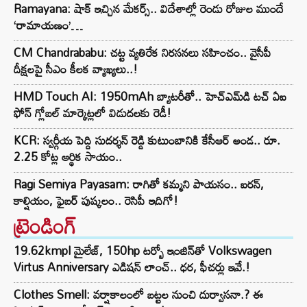
Ramayana: షాక్ ఇచ్చిన మేకర్స్.. విదేశాల్లో రెండు రోజుల ముందే
‘రామాయణం’…
CM Chandrababu: చట్ట వ్యతిరేక నిరసనలు సహించం.. వైసీపీ
దీక్షలపై సీఎం కీలక వ్యాఖ్యలు..!
HMD Touch AI: 1950mAh బ్యాటరీతో.. హెచ్‌ఎమ్‌డి టచ్ ఏఐ
ఫోన్ గ్లోబల్ మార్కెట్లలో విడుదలకు రెడీ!
KCR: స్వర్గీయ పెద్ది సుదర్శన్ రెడ్డి కుటుంబానికి కేసీఆర్ అండ.. రూ.
2.25 కోట్ల ఆర్థిక సాయం..
Ragi Semiya Payasam: రాగితో కమ్మని పాయసం.. ఐరన్,
కాల్షియం, ఫైబర్ పుష్కలం.. రెసిపీ ఇదిగో!
ట్రెండింగ్‌
19.62kmpl మైలేజ్, 150hp టర్బో ఇంజిన్‌తో Volkswagen
Virtus Anniversary ఎడిషన్ లాంచ్.. ధర, ఫీచర్లు ఇవే.!
Clothes Smell: వర్షాకాలంలో బట్టల నుంచి దుర్వాసనా.? ఈ