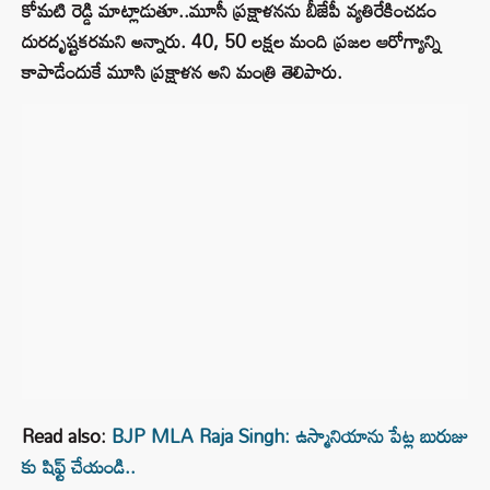
కోమటి రెడ్డి మాట్లాడుతూ..మూసీ ప్రక్షాళనను బీజేపీ వ్యతిరేకించడం
దురదృష్టకరమని అన్నారు. 40, 50 లక్షల మంది ప్రజల ఆరోగ్యాన్ని
కాపాడేందుకే మూసి ప్రక్షాళన అని మంత్రి తెలిపారు.
Read also:
BJP MLA Raja Singh: ఉస్మానియాను పేట్ల బురుజు
కు షిఫ్ట్ చేయండి..