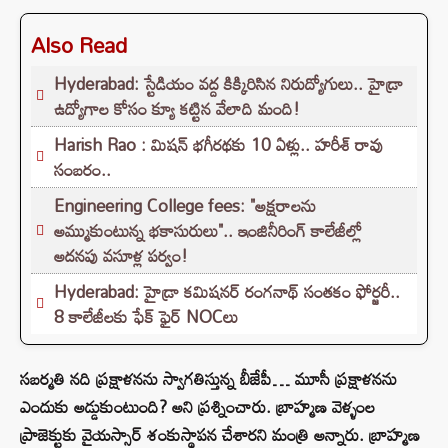
Also Read
Hyderabad: స్టేడియం వద్ద కిక్కిరిసిన నిరుద్యోగులు.. హైడ్రా
ఉద్యోగాల కోసం క్యూ కట్టిన వేలాది మంది!
Harish Rao : మిషన్ భగీరథకు 10 ఏళ్లు.. హరీశ్ రావు
సంబరం..
Engineering College fees: "అక్షరాలను
అమ్ముకుంటున్న భకాసురులు".. ఇంజినీరింగ్ కాలేజీల్లో
అదనపు వసూళ్ల పర్వం!
Hyderabad: హైడ్రా కమిషనర్ రంగనాథ్ సంతకం ఫోర్జరీ..
8 కాలేజీలకు ఫేక్ ఫైర్ NOCలు
సబర్మతి నది ప్రక్షాళనను స్వాగతిస్తున్న బీజేపీ… మూసీ ప్రక్షాళనను
ఎందుకు అడ్డుకుంటుంది? అని ప్రశ్నించారు. బ్రాహ్మణ వెళ్ళంల
ప్రాజెక్టుకు వైయస్సార్ శంకుస్థాపన చేశారని మంత్రి అన్నారు. బ్రాహ్మణ