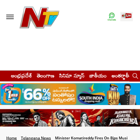
ఆంధ్రప్రదేశ్
తెలంగాణ
సినిమా న్యూస్
జాతీయం
అంతర్జాతీయం
Home
Telangana News
Minister Komatireddy Fires On Bjps Musi