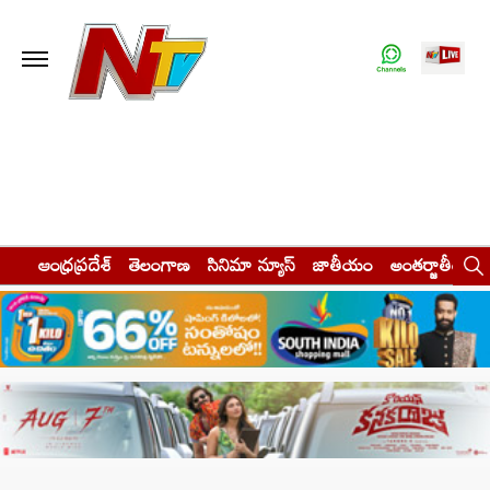
ఆంధ్రప్రదేశ్
తెలంగాణ
సినిమా న్యూస్
జాతీయం
అంతర్జాతీయం