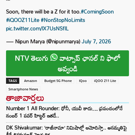
Soon, there will be a Z for it too.
#ComingSoon
#iQOOZ11Lite
#NonStopNoLimits
pic.twitter.com/lX7UsNSflL
— Nipun Marya (@nipunmarya)
July 7, 2026
NTV తెలుగు
వాట్సాప్ ఛానల్ ని ఫాలో
అవ్వండి
TAGS
Amazon
Budget 5G Phone
IQoo
iQOO Z11 Lite
Smartphone News
తాజావార్తలు
Number 1 All Rounder: ధోనీ, యువీ కాదు… ప్రపంచంలోనే
నంబర్ 1 పవర్ హిట్టర్ ఇతడే..
DK Shivakumar: ‘రాజీనామా’ నిమిషాల్లో ఆమోదిస్తా.. అసమ్మతిపై
డీకే.శివకుమార్ హెచ్చరిక