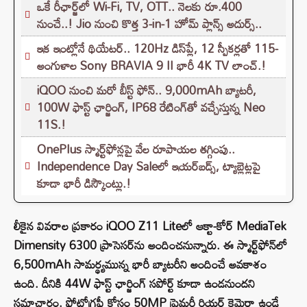
ఒకే రీఛార్జ్‌లో Wi-Fi, TV, OTT.. నెలకు రూ.400
నుంచే..! Jio నుంచి కొత్త 3-in-1 హోమ్ ప్లాన్స్ అదుర్స్..
ఇక ఇంట్లోనే థియేటర్.. 120Hz డిస్‌ప్లే, 12 స్పీకర్లతో 115-
అంగుళాల Sony BRAVIA 9 II భారీ 4K TV లాంచ్.!
iQOO నుంచి మరో బీస్ట్ ఫోన్.. 9,000mAh బ్యాటరీ,
100W ఫాస్ట్ ఛార్జింగ్‌, IP68 రేటింగ్‌తో వచ్చేస్తున్న Neo
11S.!
OnePlus స్మార్ట్‌ఫోన్లపై వేల రూపాయల తగ్గింపు..
Independence Day Saleలో ఇయర్‌బడ్స్, ట్యాబ్లెట్లపై
కూడా భారీ డిస్కౌంట్లు.!
లీకైన వివరాల ప్రకారం iQOO Z11 Liteలో ఆక్టా-కోర్ MediaTek
Dimensity 6300 ప్రాసెసర్‌ను అందించనున్నారు. ఈ స్మార్ట్‌ఫోన్‌లో
6,500mAh సామర్థ్యమున్న భారీ బ్యాటరీని అందించే అవకాశం
ఉంది. దీనికి 44W ఫాస్ట్ ఛార్జింగ్ సపోర్ట్ కూడా ఉండనుందని
సమాచారం. ఫోటోగ్రఫీ కోసం 50MP ప్రైమరీ రియర్ కెమెరా ఉండే