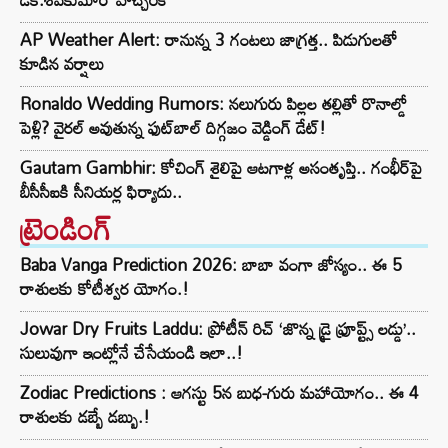
AP Weather Alert: రానున్న 3 గంటలు జాగ్రత్త.. పిడుగులతో
కూడిన వర్షాలు
Ronaldo Wedding Rumors: నలుగురు పిల్లల తల్లితో రొనాల్డో
పెళ్లి? వైరల్ అవుతున్న ఫుట్‌బాల్ దిగ్గజం వెడ్డింగ్ డేట్!
Gautam Gambhir: కోచింగ్ శైలిపై ఆటగాళ్ల అసంతృప్తి.. గంభీర్‌పై
బీసీసీఐకి సీనియర్ల ఫిర్యాదు..
ట్రెండింగ్‌
Baba Vanga Prediction 2026: బాబా వంగా జోస్యం.. ఈ 5
రాశులకు కోటీశ్వర యోగం.!
Jowar Dry Fruits Laddu: ప్రోటీన్ రిచ్ ‘జొన్న డ్రై ఫ్రూప్ట్స్ లడ్డు’..
సులువుగా ఇంట్లోనే చేసేయండి ఇలా..!
Zodiac Predictions : ఆగస్టు 5న బుధ-గురు మహాయోగం.. ఈ 4
రాశులకు డబ్బే డబ్బు.!