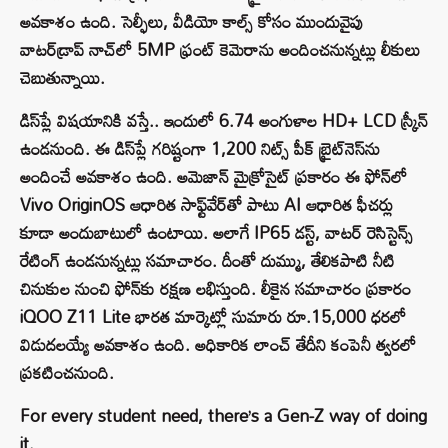
అవకాశం ఉంది. సెల్ఫీలు, వీడియో కాల్స్ కోసం ముందువైపు
వాటర్‌డ్రాప్ నాచ్‌లో 5MP ఫ్రంట్ కెమెరాను అందించనున్నట్లు లీకులు
చెబుతున్నాయి.
డిస్‌ప్లే విషయానికి వస్తే.. ఇందులో 6.74 అంగుళాల HD+ LCD స్క్రీన్
ఉండనుంది. ఈ డిస్‌ప్లే గరిష్టంగా 1,200 నిట్స్ పీక్ బ్రైట్‌నెస్‌ను
అందించే అవకాశం ఉంది. అమెజాన్ మైక్రోసైట్ ప్రకారం ఈ ఫోన్‌లో
Vivo OriginOS ఆధారిత సాఫ్ట్‌వేర్‌తో పాటు AI ఆధారిత ఫీచర్లు
కూడా అందుబాటులో ఉంటాయి. అలాగే IP65 డస్ట్, వాటర్ రెసిస్టెన్స్
రేటింగ్ ఉండనున్నట్లు సమాచారం. దీంతో దుమ్ము, తేలికపాటి నీటి
చినుకుల నుంచి ఫోన్‌కు రక్షణ లభిస్తుంది. లీకైన సమాచారం ప్రకారం
iQOO Z11 Lite భారత మార్కెట్లో సుమారు రూ.15,000 ధరలో
విడుదలయ్యే అవకాశం ఉంది. అధికారిక లాంచ్ తేదీని కంపెనీ త్వరలో
ప్రకటించనుంది.
For every student need, there’s a Gen-Z way of doing
it.