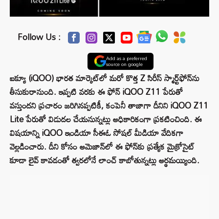
Follow Us :
Add as a preferred
source on google
ఐక్యూ (iQOO) భారత మార్కెట్‌లో మరో కొత్త Z సిరీస్ స్మార్ట్‌ఫోన్‌ను
తీసుకురానుంది. ఇప్పటి వరకు ఈ ఫోన్ iQOO Z11 పేరుతో
వస్తుందని ప్రచారం జరిగినప్పటికీ, కంపెనీ తాజాగా దీనిని iQOO Z11
Lite పేరుతో విడుదల చేయనున్నట్లు అధికారికంగా ప్రకటించింది. ఈ
విషయాన్ని iQOO ఇండియా సీఈఓ సోషల్ మీడియా వేదికగా
వెల్లడించారు. దీని కోసం అమెజాన్‌లో ఈ ఫోన్‌కు ప్రత్యేక మైక్రోసైట్
కూడా లైవ్ కావడంతో త్వరలోనే లాంచ్ కాబోతున్నట్లు అర్థమయ్యింది.