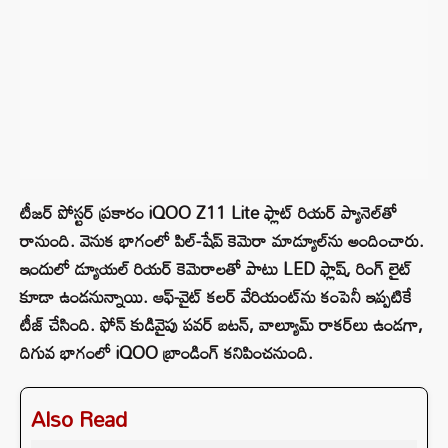
టీజర్ పోస్టర్ ప్రకారం iQOO Z11 Lite ఫ్లాట్ రియర్ ప్యానెల్‌తో
రానుంది. వెనుక భాగంలో పిల్-షేప్ కెమెరా మాడ్యూల్‌ను అందించారు.
ఇందులో డ్యూయల్ రియర్ కెమెరాలతో పాటు LED ఫ్లాష్, రింగ్ లైట్
కూడా ఉండనున్నాయి. ఆఫ్-వైట్ కలర్ వేరియంట్‌ను కంపెనీ ఇప్పటికే
టీజ్ చేసింది. ఫోన్ కుడివైపు పవర్ బటన్, వాల్యూమ్ రాకర్‌లు ఉండగా,
దిగువ భాగంలో iQOO బ్రాండింగ్ కనిపించనుంది.
Also Read