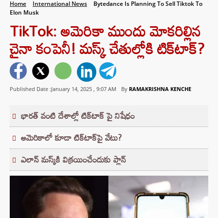
Home
International News
Bytedance Is Planning To Sell Tiktok To
Elon Musk
TikTok: అమెరికా ముందు మోకరిల్లిన
చైనా కంపెనీ! మస్క్‌ చేతుల్లోకి టిక్‌టాక్‌?
Published Date :January 14, 2025 ,
9:07 AM
By
RAMAKRISHNA KENCHE
భారత్ వంటి దేశాల్లో టిక్‌టాక్ పై నిషేధం
అమెరికాలో కూడా టిక్‌టాక్‌పై వేటు?
ఎలాన్ మస్క్‌కి విక్రయించేందుకు ప్లాన్