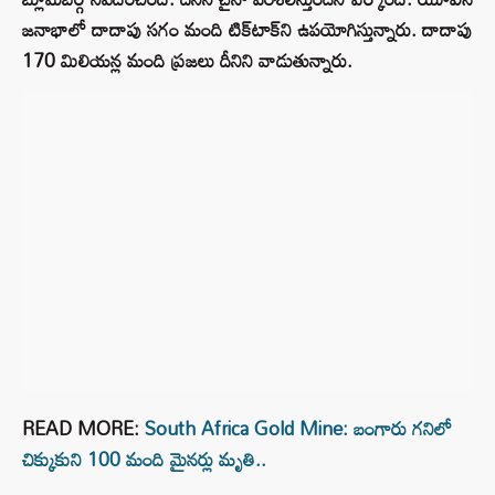
జనాభాలో దాదాపు సగం మంది టిక్‌టాక్‌ని ఉపయోగిస్తున్నారు. దాదాపు
170 మిలియన్ల మంది ప్రజలు దీనిని వాడుతున్నారు.
READ MORE:
South Africa Gold Mine: బంగారు గనిలో
చిక్కుకుని 100 మంది మైనర్లు మృతి..