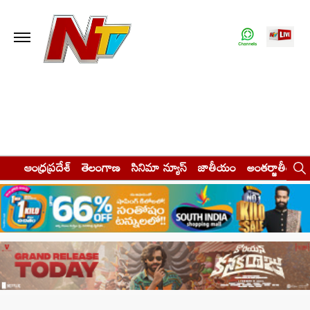
ఆంధ్రప్రదేశ్
తెలంగాణ
సినిమా న్యూస్
జాతీయం
అంతర్జాతీయం