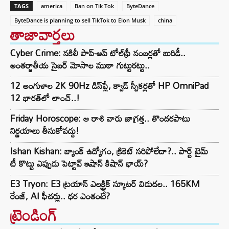
TAGS
america
Ban on Tik Tok
ByteDance
ByteDance is planning to sell TikTok to Elon Musk
china
తాజావార్తలు
Cyber Crime: నకిలీ పాప్-అప్ టోల్‌ఫ్రీ నంబర్లతో బురిడీ..
అంతర్జాతీయ సైబర్ మోసాల ముఠా గుట్టురట్టు..
12 అంగుళాల 2K 90Hz డిస్‌ప్లే, క్వాడ్ స్పీకర్లతో HP OmniPad
12 భారత్‌లో లాంచ్..!
Friday Horoscope: ఆ రాశి వారు జాగ్రత్త.. తొందరపాటు
నిర్ణయాలు తీసుకోవద్దు!
Ishan Kishan: బ్యాంక్ ఉద్యోగం, క్రికెట్ సరిపోలేదా?.. పార్ట్ టైమ్
టీ కొట్టు ఎప్పుడు పెట్టావ్ ఇషాన్ కిషాన్ భాయ్‌?
E3 Tryon: E3 ట్రయాన్ ఎలక్ట్రిక్ స్కూటర్ విడుదల.. 165KM
రేంజ్, AI ఫీచర్లు.. ధర ఎంతంటే?
ట్రెండింగ్‌