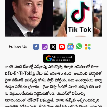
Follow Us :
Add as a preferred
source on google
భారత్ వంటి దేశాల్లో నిషేధాన్ని ఎదుర్కొన్న తర్వాత అమెరికాలో కూడా
టిక్‌టాక్ ‘(TikTok)పై వేటు పడే అవకాశం ఉంది. అటువంటి పరిస్థితిలో
చైనా టిక్‌టాక్ భవిష్యత్తు కోసం ప్లాన్ చేస్తోంది. పలు అంతర్జాతీయ వార్తా
సంస్థల నివేదికల ప్రకారం.. చైనా టెస్లా సీఈవో ఎలాన్ మస్క్‌కి టిక్ టాక్
ను విక్రయించేందుకు సిద్ధమవుతోంది. యుఎస్‌లో నిషేధాన్ని
నివారించడంలో టిక్‌టాక్ విఫలమైతే, దానిని మస్క్‌కు అప్పగించవచ్చని
బ్లూమ్‌బెర్గ్ నివేదించింది. దీనిని చైనా పరిశీలిస్తుందని పేర్కొంది. యూఎస్