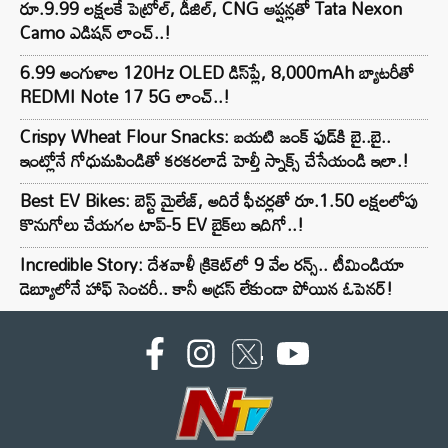
రూ.9.99 లక్షలకే పెట్రోల్, డీజిల్, CNG ఆప్షన్లతో Tata Nexon
Camo ఎడిషన్ లాంచ్..!
6.99 అంగుళాల 120Hz OLED డిస్‌ప్లే, 8,000mAh బ్యాటరీతో
REDMI Note 17 5G లాంచ్..!
Crispy Wheat Flour Snacks: బయటి జంక్ ఫుడ్‌కి బై..బై..
ఇంట్లోనే గోధుమపిండితో కరకరలాడే హెల్తీ స్నాక్స్ చేసేయండి ఇలా.!
Best EV Bikes: బెస్ట్ మైలేజ్, అదిరే ఫీచర్లతో రూ.1.50 లక్షలలోపు
కొనుగోలు చేయగల టాప్-5 EV బైక్‌లు ఇదిగో..!
Incredible Story: దేశవాళీ క్రికెట్‌లో 9 వేల రన్స్.. టీమిండియా
డెబ్యూలోనే హాఫ్ సెంచరీ.. కానీ అడ్రస్ లేకుండా పోయిన ఓపెనర్!