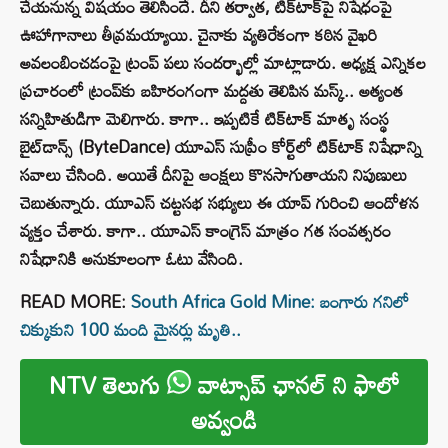
చేయనున్న విషయం తెలిసిందే. దీని తర్వాత, టిక్‌టాక్‌పై నిషేధంపై
ఊహాగానాలు తీవ్రమయ్యాయి. చైనాకు వ్యతిరేకంగా కఠిన వైఖరి
అవలంబించడంపై ట్రంప్ పలు సందర్భాల్లో మాట్లాడారు. అధ్యక్ష ఎన్నికల
ప్రచారంలో ట్రంప్‌కు బహిరంగంగా మద్దతు తెలిపిన మస్క్.. అత్యంత
సన్నిహితుడిగా మెలిగారు. కాగా.. ఇప్పటికే టిక్‌టాక్ మాతృ సంస్థ
బైట్‌డాన్స్‌ (ByteDance) యూఎస్ సుప్రీం కోర్ట్‌లో టిక్‌టాక్ నిషేధాన్ని
సవాలు చేసింది. అయితే దీనిపై ఆంక్షలు కొనసాగుతాయని నిపుణులు
చెబుతున్నారు. యూఎస్ చట్టసభ సభ్యులు ఈ యాప్ గురించి ఆందోళన
వ్యక్తం చేశారు. కాగా.. యూఎస్ కాంగ్రెస్ మాత్రం గత సంవత్సరం
నిషేధానికి అనుకూలంగా ఓటు వేసింది.
READ MORE:
South Africa Gold Mine: బంగారు గనిలో
చిక్కుకుని 100 మంది మైనర్లు మృతి..
NTV తెలుగు
వాట్సాప్ ఛానల్ ని ఫాలో
అవ్వండి