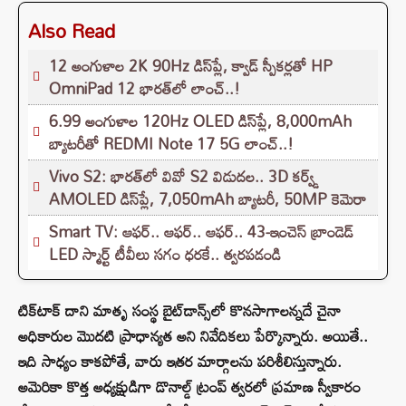
Also Read
12 అంగుళాల 2K 90Hz డిస్‌ప్లే, క్వాడ్ స్పీకర్లతో HP
OmniPad 12 భారత్‌లో లాంచ్..!
6.99 అంగుళాల 120Hz OLED డిస్‌ప్లే, 8,000mAh
బ్యాటరీతో REDMI Note 17 5G లాంచ్..!
Vivo S2: భారత్‌లో వివో S2 విడుదల.. 3D కర్వ్డ్
AMOLED డిస్‌ప్లే, 7,050mAh బ్యాటరీ, 50MP కెమెరా
Smart TV: ఆఫర్.. ఆఫర్.. ఆఫర్.. 43-ఇంచెస్ బ్రాండెడ్
LED స్మార్ట్ టీవీలు సగం ధరకే.. త్వరపడండి
టిక్‌టాక్ దాని మాతృ సంస్థ బైట్‌డాన్స్‌లో కొనసాగాలన్నదే చైనా
అధికారుల మొదటి ప్రాధాన్యత అని నివేదికలు పేర్కొన్నారు. అయితే..
ఇది సాధ్యం కాకపోతే, వారు ఇతర మార్గాలను పరిశీలిస్తున్నారు.
అమెరికా కొత్త అధ్యక్షుడిగా డొనాల్డ్ ట్రంప్ త్వరలో ప్రమాణ స్వీకారం