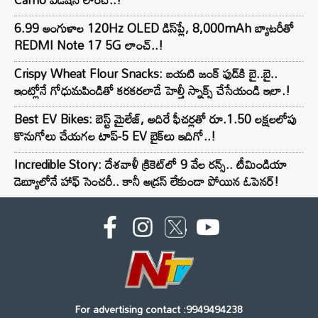
6.99 అంగుళాల 120Hz OLED డిస్‌ప్లే, 8,000mAh బ్యాటరీతో
REDMI Note 17 5G లాంచ్..!
Crispy Wheat Flour Snacks: బయటి జంక్ ఫుడ్‌కి బై..బై..
ఇంట్లోనే గోధుమపిండితో కరకరలాడే హెల్తీ స్నాక్స్ చేసేయండి ఇలా.!
Best EV Bikes: బెస్ట్ మైలేజ్, అదిరే ఫీచర్లతో రూ.1.50 లక్షలలోపు
కొనుగోలు చేయగల టాప్-5 EV బైక్‌లు ఇదిగో..!
Incredible Story: దేశవాళీ క్రికెట్‌లో 9 వేల రన్స్.. టీమిండియా
డెబ్యూలోనే హాఫ్ సెంచరీ.. కానీ అడ్రస్ లేకుండా పోయిన ఓపెనర్!
For advertising contact :9949494238