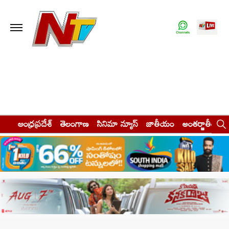
ఆంధ్రప్రదేశ్
తెలంగాణ
సినిమా న్యూస్
జాతీయం
అంతర్జాతీయం