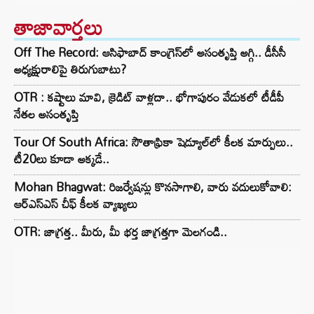
తాజావార్తలు
Off The Record: ఆసిఫాబాద్ కాంగ్రెస్‌లో అసంతృప్తి అగ్గి.. డీసీసీ
అధ్యక్షురాలిపై తిరుగుబాటు?
OTR : కష్టాలు మావి, క్రెడిట్ వాళ్లదా.. భోగాపురం వేడుకలో టీడీపీ
నేతల అసంతృప్తి
Tour Of South Africa: సౌతాఫ్రికా షెడ్యూల్‌లో కీలక మార్పులు..
టీ20లు కూడా అక్కడే..
Mohan Bhagwat: రిజర్వేషన్లు కొనసాగాలి, వారు వదులుకోవాలి:
ఆర్ఎస్ఎస్ చీఫ్ కీలక వ్యాఖ్యలు
OTR: జాగ్రత్త.. మీరు, మీ భర్త జాగ్రత్తగా మెలగండి..