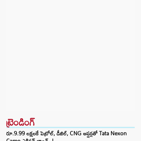
ట్రెండింగ్‌
రూ.9.99 లక్షలకే పెట్రోల్, డీజిల్, CNG ఆప్షన్లతో Tata Nexon
Camo ఎడిషన్ లాంచ్..!