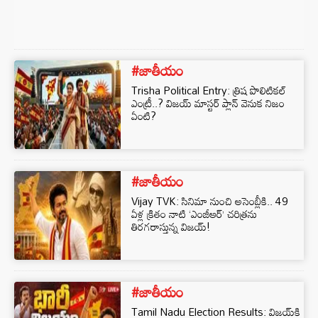
#జాతీయం
Trisha Political Entry: త్రిష పొలిటికల్‌
ఎంట్రీ..? విజయ్ మాస్టర్ ప్లాన్ వెనుక నిజం
ఏంటి?
#జాతీయం
Vijay TVK: సినిమా నుంచి అసెంబ్లీకి.. 49
ఏళ్ల క్రితం నాటి ‘ఎంజీఆర్’ చరిత్రను
తిరగరాస్తున్న విజయ్!
#జాతీయం
Tamil Nadu Election Results: విజయ్‌కి