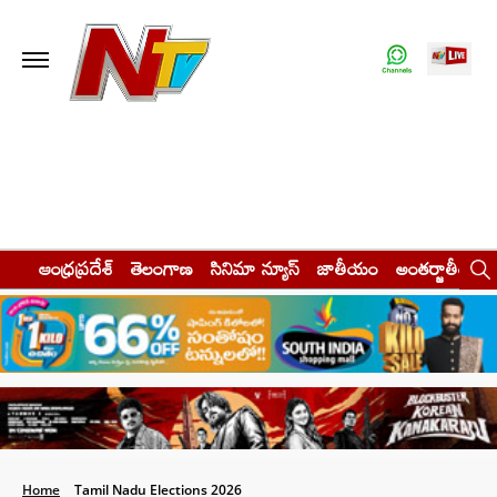
ఆంధ్రప్రదేశ్
తెలంగాణ
సినిమా న్యూస్
జాతీయం
అంతర్జాతీయం
Home
Tamil Nadu Elections 2026