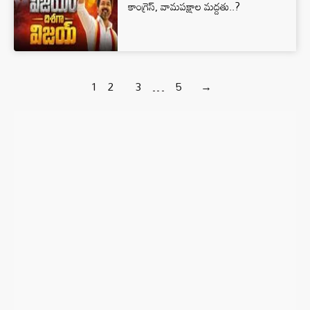
కాంగ్రెస్, వామపక్షాల మద్దతు..?
1
2
3
…
5
→