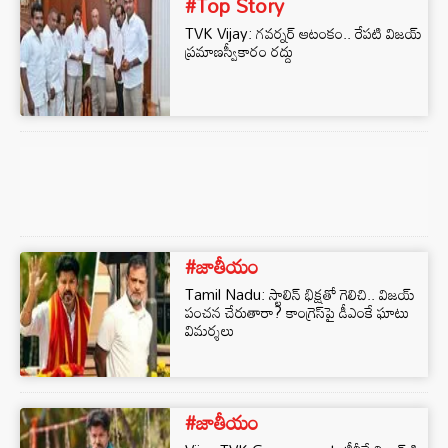
#Top Story
TVK Vijay: గవర్నర్ ఆటంకం.. రేపటి విజయ్
ప్రమాణస్వీకారం రద్దు
#జాతీయం
Tamil Nadu: స్టాలిన్ భిక్షతో గెలిచి.. విజయ్
పంచన చేరుతారా? కాంగ్రెస్‌పై డీఎంకే ఘాటు
విమర్శలు
#జాతీయం