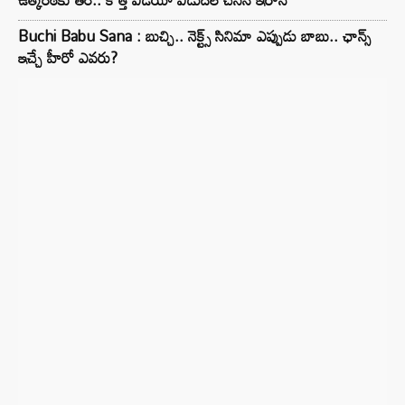
Buchi Babu Sana : బుచ్చి.. నెక్ట్స్ సినిమా ఎప్పుడు బాబు.. ఛాన్స్
ఇచ్చే హీరో ఎవరు?