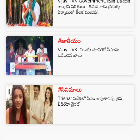
Vijay TVK Government: టీవీకే విజయ్‌కి
కాంగ్రెస్ షరతులు.. తమిళనాడు ప్రభుత్వ
ఏర్పాటులో కీలక మలుపు!
#జాతీయం
Vijay TVK: విజయ్ డూప్’తో సీఎంను
ఓడించిన బాబు
#సినిమాలు
Trisha: పదేళ్లలో సీఎం అవుతానన్న త్రిష
వీడియో వైరల్