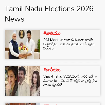
Tamil Nadu Elections 2026
News
#జాతీయం
PM Modi: తమిళనాడు సీఎంగా విజయ్
పట్టాభిషేకం.. దళపతికి ప్రధాని మోడీ స్పెషల్
సందేశం..
#జాతీయం
Vijay-Trisha: “గుసగుసలాడే వారికి ఇదే నా
సమాధానం”.. విజయ్‌తో అఫైర్ వార్తలపై త్రిష
ఘాటు స్పందన!