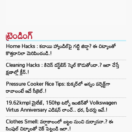
ట్రెండింగ్‌
Home Hacks : కడాయి హ్యాండిల్‌పై గట్టి జిడ్డా? ఈ చిట్కాలతో
కొత్తదానిలా మెరిపించండి.!
Cleaning Hacks : కిచెన్ డస్ట్‌బిన్ స్మెల్ కొడుతోందా.? ఇలా చేస్తే
క్షణాల్లో క్లీన్.!
Pressure Cooker Rice Tips: కుక్కర్‌లో అన్నం పర్ఫెక్ట్‌గా
రావాలంటే ఇదే సీక్రెట్.!
19.62kmpl మైలేజ్, 150hp టర్బో ఇంజిన్‌తో Volkswagen
Virtus Anniversary ఎడిషన్ లాంచ్.. ధర, ఫీచర్లు ఇవే.!
Clothes Smell: వర్షాకాలంలో బట్టల నుంచి దుర్వాసనా.? ఈ
సింపుల్ చిట్కాలతో చెక్ పెట్టండి ఇలా.!