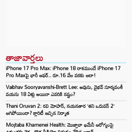
తాజావార్తలు
iPhone 17 Pro Max: iPhone 18 రాకముందే iPhone 17
Pro Maxపై భారీ ఆఫర్.. రూ.16 వేల వరకు ఆదా!
Vaibhav Sooryavanshi-Brett Lee: అవును, వైభవ్ సూర్యవంశీ
వయసు 18 ఏళ్లు అయినా ఎవరికి నష్టం?
Thani Oruvan 2: రవి మోహన్, నయనతార ‘తని ఒరువన్ 2’
ఆగిపోయిందా? క్లారిటీ ఇచ్చిన నిర్మాత
Mojtaba Khamenei Health: మొజ్తాబా ఖమేనీ ఆరోగ్యంపై
ఉత్కంఠకు తెర.. కొత్త వీడియో విడుదల చేసిన ఇరాన్