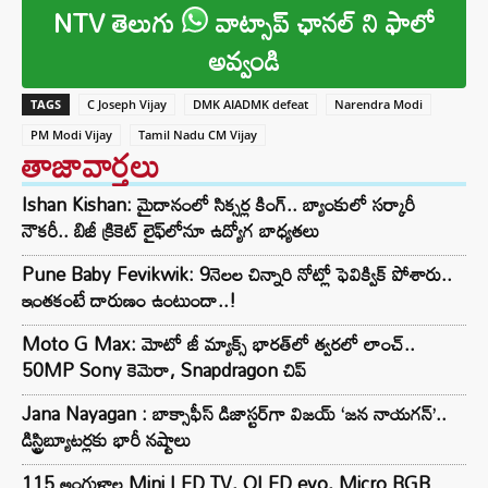
NTV తెలుగు
వాట్సాప్ ఛానల్ ని ఫాలో
అవ్వండి
TAGS
C Joseph Vijay
DMK AIADMK defeat
Narendra Modi
PM Modi Vijay
Tamil Nadu CM Vijay
తాజావార్తలు
Ishan Kishan: మైదానంలో సిక్సర్ల కింగ్.. బ్యాంకులో సర్కారీ
నౌకరీ.. బిజీ క్రికెట్ లైఫ్‌లోనూ ఉద్యోగ బాధ్యతలు
Pune Baby Fevikwik: 9నెలల చిన్నారి నోట్లో ఫెవిక్విక్‌ పోశారు..
ఇంతకంటే దారుణం ఉంటుందా..!
Moto G Max: మోటో జీ మ్యాక్స్ భారత్‌లో త్వరలో లాంచ్..
50MP Sony కెమెరా, Snapdragon చిప్‌
Jana Nayagan : బాక్సాఫీస్ డిజాస్టర్‌గా విజయ్ ‘జన నాయగన్’..
డిస్ట్రిబ్యూటర్లకు భారీ నష్టాలు
115 అంగుళాల Mini LED TV, OLED evo, Micro RGB