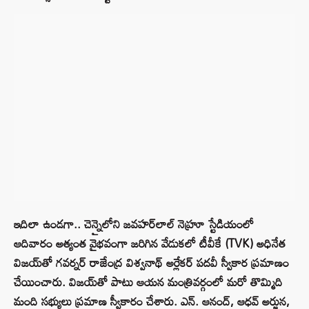
ఇదిలా ఉండగా.. చెన్నైలోని జవహర్‌లాల్ నెహ్రూ స్టేడియంలో
ఆదివారం అత్యంత వైభవంగా జరిగిన వేడుకలో టీవీకే (TVK) అధినేత
విజయ్‌తో గవర్నర్ రాజేంద్ర విశ్వనాథ్ అర్లేకర్ పదవీ స్వీకార ప్రమాణం
చేయించారు. విజయ్‌తో పాటు ఆయన మంత్రివర్గంలో మరో తొమ్మిది
మంది సభ్యులు ప్రమాణ స్వీకారం చేశారు. ఎన్. ఆనంద్, ఆధవ్ అర్జున,