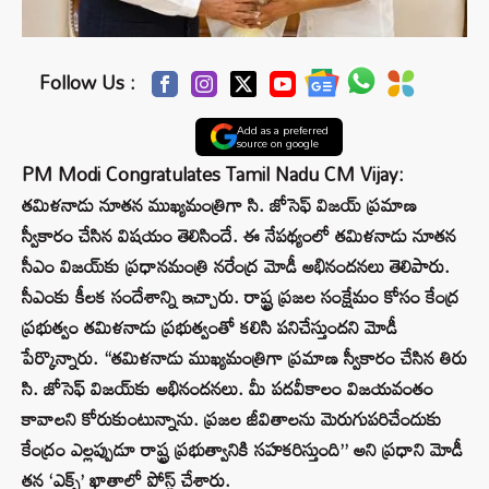
Follow Us :
Add as a preferred
source on google
PM Modi Congratulates Tamil Nadu CM Vijay:
తమిళనాడు నూతన ముఖ్యమంత్రిగా సి. జోసెఫ్ విజయ్‌ ప్రమాణ
స్వీకారం చేసిన విషయం తెలిసిందే. ఈ నేపథ్యంలో తమిళనాడు నూతన
సీఎం విజయ్‌కు ప్రధానమంత్రి నరేంద్ర మోడీ అభినందనలు తెలిపారు.
సీఎంకు కీలక సందేశాన్ని ఇచ్చారు. రాష్ట్ర ప్రజల సంక్షేమం కోసం కేంద్ర
ప్రభుత్వం తమిళనాడు ప్రభుత్వంతో కలిసి పనిచేస్తుందని మోడీ
పేర్కొన్నారు. “తమిళనాడు ముఖ్యమంత్రిగా ప్రమాణ స్వీకారం చేసిన తిరు
సి. జోసెఫ్ విజయ్‌కు అభినందనలు. మీ పదవీకాలం విజయవంతం
కావాలని కోరుకుంటున్నాను. ప్రజల జీవితాలను మెరుగుపరిచేందుకు
కేంద్రం ఎల్లప్పుడూ రాష్ట్ర ప్రభుత్వానికి సహకరిస్తుంది” అని ప్రధాని మోడీ
తన ‘ఎక్స్’ ఖాతాలో పోస్ట్ చేశారు.