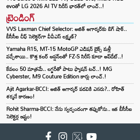
evoతో LG 2026 AI TV సిరీస్ భారత్‌లో లాంచ్..!
ట్రెండింగ్‌
VVS Laxman Chief Selector: అజిత్ అగార్కర్‌కు బిగ్ షాక్..
బీసీసీఐ చీఫ్ సెలెక్టర్‌గా వీవీఎస్ లక్ష్మణ్?
Yamaha R15, MT-15 MotoGP ఎడిషన్ బైక్స్ మళ్లీ
వచ్చేశాయి.. కొత్త కలర్ ఆప్షన్‌లతో FZ-S సిరీస్ కూడా అప్‌డేట్..!
కేవలం 50 మాత్రమే.. లగ్జరీతో పాటు ఫ్యాషన్ టచ్..! MG
Cyberster, M9 Couture Edition కార్లు లాంచ్.!
Ajit Agarkar-BCCI: అజిత్ అగార్కర్ పదవికి ఎసరు?.. రోహిత్
శర్మనే కారణం!
Rohit Sharma-BCCI: నేను స్వచ్ఛందంగా తప్పుకోను.. ఇక బీసీసీఐ
సెలెక్టర్ల ఇష్టం!