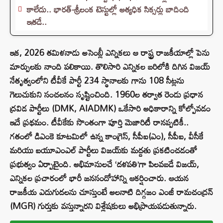
కాలేదు.. భారత్-శ్రీలంక టెస్టుల్లో అత్యధిక సిక్సర్లు బాదింది
ఇతడే..
ఇక, 2026 తమిళనాడు అసెంబ్లీ ఎన్నికలు ఆ రాష్ట్ర రాజకీయాల్లో పెను
మార్పులకు నాంది పలికాయి. తొలిసారి ఎన్నికల బరిలోకి దిగిన విజయ్
నేతృత్వంలోని టీవీకే పార్టీ 234 స్థానాలకు గాను 108 సీట్లను
గెలుచుకుని సంచలనం సృష్టించింది. 1960ల తర్వాత రెండు ప్రధాన
ద్రవిడ పార్టీలు (DMK, AIADMK) ఒకేసారి అధికారాన్ని కోల్పోవడం
ఇదే ప్రథమం. టీవీకేకు సొంతంగా పూర్తి మెజారిటీ రానప్పటికీ..
గతంలో డిఎంకె కూటమిలో ఉన్న కాంగ్రెస్, సీపీఐ(ఎం), సీపీఐ, వీసీకే
మరియు ఐయూఎంఎల్ పార్టీలు విజయ్‌కు మద్దతు ప్రకటించడంతో
ప్రభుత్వం ఏర్పాటైంది. అభిమానులచే ‘దళపతి’గా పిలవబడే విజయ్,
ఎన్నికల ప్రచారంలో భారీ జనసందోహాన్ని ఆకర్షించారు. ఆయన
రాజకీయ ఎదుగుదలను చూస్తుంటే అలనాటి దిగ్గజం ఎంజీ రామచంద్రన్
(MGR) గుర్తుకు వస్తున్నారని విశ్లేషకులు అభిప్రాయపడుతున్నారు.