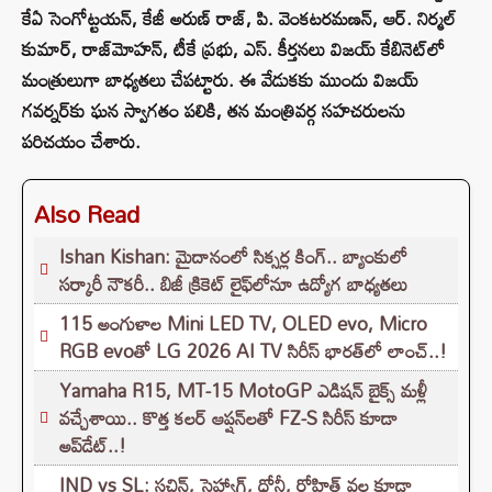
కేఏ సెంగోట్టయన్, కేజీ అరుణ్ రాజ్, పి. వెంకటరమణన్, ఆర్. నిర్మల్
కుమార్, రాజ్‌మోహన్, టీకే ప్రభు, ఎస్. కీర్తనలు విజయ్ కేబినెట్‌లో
మంత్రులుగా బాధ్యతలు చేపట్టారు. ఈ వేడుకకు ముందు విజయ్
గవర్నర్‌కు ఘన స్వాగతం పలికి, తన మంత్రివర్గ సహచరులను
పరిచయం చేశారు.
Also Read
Ishan Kishan: మైదానంలో సిక్సర్ల కింగ్.. బ్యాంకులో
సర్కారీ నౌకరీ.. బిజీ క్రికెట్ లైఫ్‌లోనూ ఉద్యోగ బాధ్యతలు
115 అంగుళాల Mini LED TV, OLED evo, Micro
RGB evoతో LG 2026 AI TV సిరీస్ భారత్‌లో లాంచ్..!
Yamaha R15, MT-15 MotoGP ఎడిషన్ బైక్స్ మళ్లీ
వచ్చేశాయి.. కొత్త కలర్ ఆప్షన్‌లతో FZ-S సిరీస్ కూడా
అప్‌డేట్..!
IND vs SL: సచిన్, సెహ్వాగ్, ధోనీ, రోహిత్‌ వల్ల కూడా