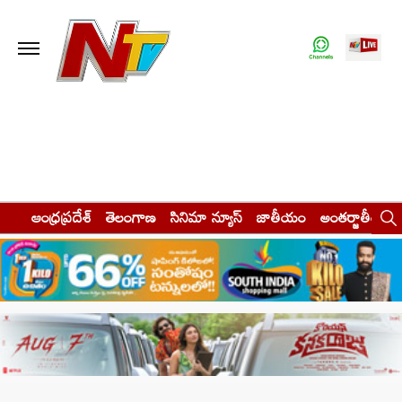
ఆంధ్రప్రదేశ్
తెలంగాణ
సినిమా న్యూస్
జాతీయం
అంతర్జాతీయం