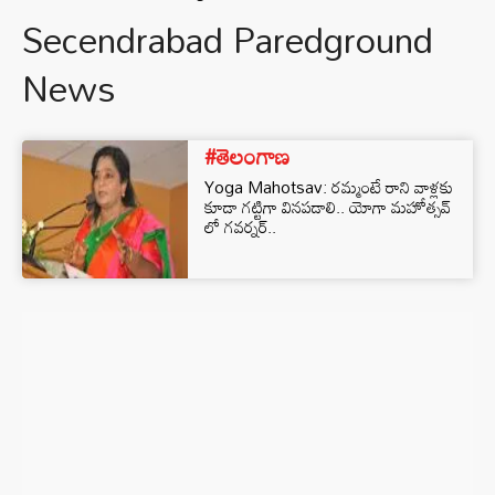
Secendrabad Paredground
News
#తెలంగాణ
Yoga Mahotsav: రమ్మంటే రాని వాళ్లకు
కూడా గట్టిగా వినపడాలి.. యోగా మహోత్సవ్
లో గవర్నర్..