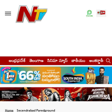
ఆంధ్రప్రదేశ్
తెలంగాణ
సినిమా న్యూస్
జాతీయం
అంతర్జాతీయం
Home
Secendrabad Paredground