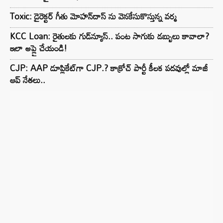
Toxic: డైరెక్టర్ గీతు మోహన్‌దాస్ ను వెనకేసుకొస్తున్న వర్మ
KCC Loan: రైతులకు గుడ్‌న్యూస్.. పంట సాగుకు డబ్బులు కావాలా?
ఇలా అప్లై చేయండి!
CJP: AAP డూప్లికేట్‌గా CJP.? కాక్రోచ్ పార్టీ కీలక పదవుల్లో మాజీ
ఆప్ నేతలు..