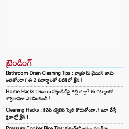
ట్రెండింగ్‌
Bathroom Drain Cleaning Tips : బాత్రూమ్ డ్రెయిన్ జామ్
అవుతోందా? ఈ 2 పదార్థాలతో చిటికెలో క్లీన్.!
Home Hacks : కడాయి హ్యాండిల్‌పై గట్టి జిడ్డా? ఈ చిట్కాలతో
కొత్తదానిలా మెరిపించండి.!
Cleaning Hacks : కిచెన్ డస్ట్‌బిన్ స్మెల్ కొడుతోందా.? ఇలా చేస్తే
క్షణాల్లో క్లీన్.!
Pressure Cooker Rice Tips: కుక్కర్‌లో అన్నం పర్ఫెక్ట్‌గా