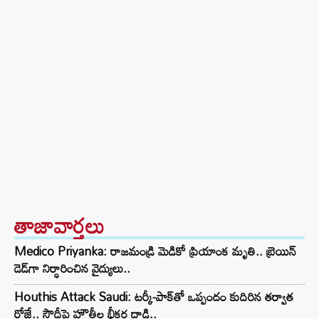
తాజావార్తలు
Medico Priyanka: రాజమండ్రి మెడికో ప్రియాంక మృతి.. బ్రెయిన్
డెడ్‌గా నిర్ధారించిన వైద్యులు..
Houthis Attack Saudi: టర్కీ-పాక్‌తో ఒప్పందం కుదిరిన తర్వాత
రోజే.. సౌదీపై హౌతీల భీకర దాడి..