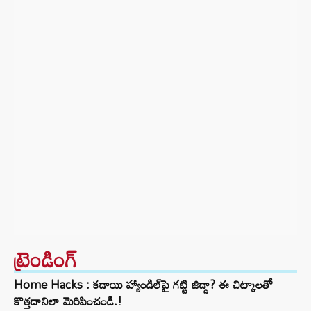
ట్రెండింగ్‌
Home Hacks : కడాయి హ్యాండిల్‌పై గట్టి జిడ్డా? ఈ చిట్కాలతో
కొత్తదానిలా మెరిపించండి.!