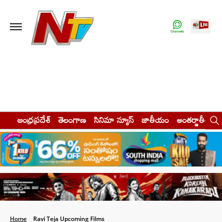
ఆంధ్రప్రదేశ్
తెలంగాణ
సినిమా న్యూస్
జాతీయం
అంతర్జాతీయం
Home
Ravi Teja Upcoming Films