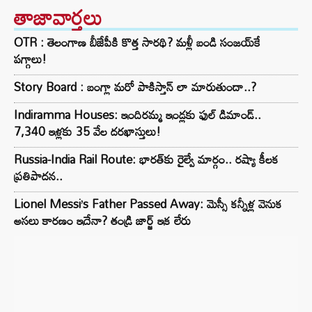
తాజావార్తలు
OTR : తెలంగాణ బీజేపీకి కొత్త సారథి? మళ్లీ బండి సంజయ్‌కే
పగ్గాలు!
Story Board : బంగ్లా మరో పాకిస్తాన్ లా మారుతుందా..?
Indiramma Houses: ఇందిరమ్మ ఇండ్లకు ఫుల్ డిమాండ్..
7,340 ఇళ్లకు 35 వేల దరఖాస్తులు!
Russia-India Rail Route: భారత్‌కు రైల్వే మార్గం.. రష్యా కీలక
ప్రతిపాదన..
Lionel Messi’s Father Passed Away: మెస్సీ కన్నీళ్ల వెనుక
అసలు కారణం ఇదేనా? తండ్రి జార్జ్ ఇక లేరు