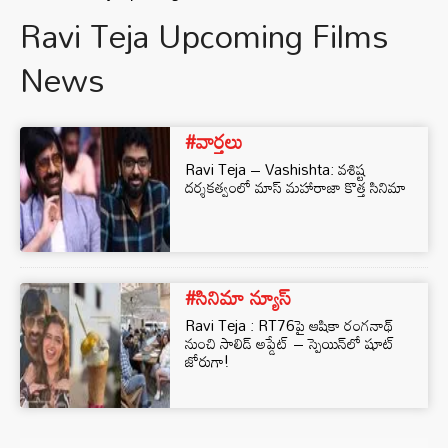
Ravi Teja Upcoming Films
News
#వార్తలు
Ravi Teja – Vashishta: వశిష్ట
దర్శకత్వంలో మాస్ మహారాజా కొత్త సినిమా
#సినిమా న్యూస్
Ravi Teja : RT76పై ఆషికా రంగనాథ్
నుంచి సాలిడ్ అప్డేట్ – స్పెయిన్‌లో షూట్
జోరుగా!