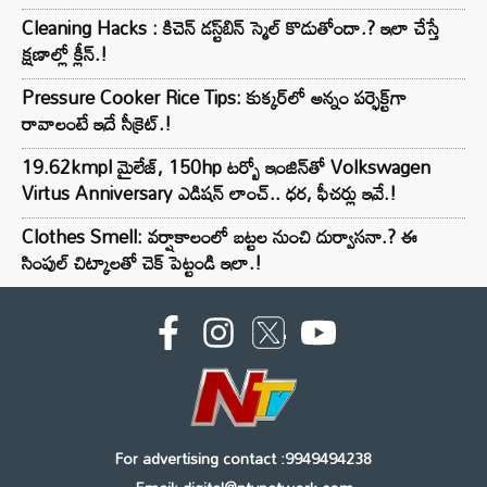
Cleaning Hacks : కిచెన్ డస్ట్‌బిన్ స్మెల్ కొడుతోందా.? ఇలా చేస్తే
క్షణాల్లో క్లీన్.!
Pressure Cooker Rice Tips: కుక్కర్‌లో అన్నం పర్ఫెక్ట్‌గా
రావాలంటే ఇదే సీక్రెట్.!
19.62kmpl మైలేజ్, 150hp టర్బో ఇంజిన్‌తో Volkswagen
Virtus Anniversary ఎడిషన్ లాంచ్.. ధర, ఫీచర్లు ఇవే.!
Clothes Smell: వర్షాకాలంలో బట్టల నుంచి దుర్వాసనా.? ఈ
సింపుల్ చిట్కాలతో చెక్ పెట్టండి ఇలా.!
For advertising contact :9949494238