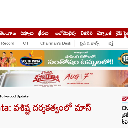
తెలంగాణ
రివ్యూలు
క్రీడలు
ఆటోమొబైల్స్
బిజినెస్‌
టెక్నాలజీ
లైఫ్ స్టై
e Record
OTT
Chairman's Desk
స్టడీ & జాబ్స్
భక్తి
త
e Tollywood Update
: వశిష్ట దర్శకత్వంలో మాస్
CM 
ప్ర
సీఎ