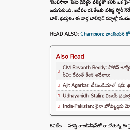
‘బింబిసారా’ ఫేమ్ డైరెక్టర్ వశిష్టతో కలిసి ఒక సై
జరుగుతుంది. ఇటీవల రవితేజకు వశిష్ట స్టోరీ నెర
టాక్. ప్రస్తుతం ఈ వార్త టాలీవుడ్ వర్గాల్లో సం
READ ALSO:
Champion: ఛాంపియన్ కో
Also Read
CM Revanth Reddy: పోలీస్ ఉద్యోగ పరీ
సీఎం రేవంత్ కీలక ఆదేశాలు
Ajit Agarkar: టీమిండియాలో షమీ భవిష్యత
Udhayanidhi Stalin: విజయ్ ప్రభుత్వ
India-Pakistan: చైనా హోవిట్జర్లను మో
రవితేజ – వశిష్ట కాంబినేషన్‌లో రాబోతున్న ఈ