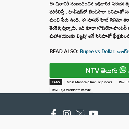
ఈ చిత్రానికి సంబంధించిన అధికారిక ప్రకటన త్వరల
పరిశీలిస్తే.. టాలీవుడ్‌లో బింబిసారా సినిమా
మంచి పేరు ఉంది. ఈ సూపర్ హిట్ సినిమా తర్
తెరకెక్కిస్తున్నారు. ఇది కూడా సోషియో-ఫాంటసీ జ
మ‌హాశ‌యుల‌కు విజ్ఞప్తి’ అనే సినిమాతో ప్రేక్షకు
READ ALSO:
Rupee vs Dollar: డాలర్‌తో
NTV తెలుగు
TAGS
Mass Maharaja Ravi Teja news
Ravi T
Ravi Teja Vashishta movie