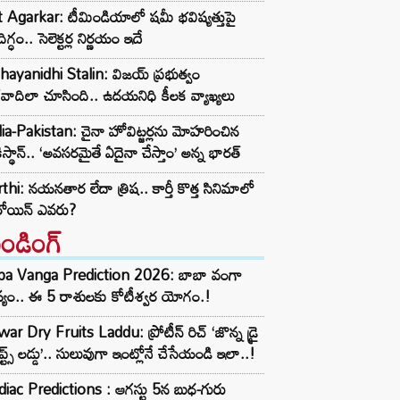
t Agarkar: టీమిండియాలో షమీ భవిష్యత్తుపై
ిగ్ధం.. సెలెక్టర్ల నిర్ణయం ఇదే
ayanidhi Stalin: విజయ్ ప్రభుత్వం
రవాదిలా చూసింది.. ఉదయనిధి కీలక వ్యాఖ్యలు
ia-Pakistan: చైనా హోవిట్జర్లను మోహరించిన
ిస్థాన్.. ‘అవసరమైతే ఏదైనా చేస్తాం’ అన్న భారత్
thi: నయనతార లేదా త్రిష.. కార్తీ కొత్త సినిమాలో
రోయిన్ ఎవరు?
రెండింగ్‌
ba Vanga Prediction 2026: బాబా వంగా
్యం.. ఈ 5 రాశులకు కోటీశ్వర యోగం.!
ar Dry Fruits Laddu: ప్రోటీన్ రిచ్ ‘జొన్న డ్రై
ూప్ట్స్ లడ్డు’.. సులువుగా ఇంట్లోనే చేసేయండి ఇలా..!
iac Predictions : ఆగస్టు 5న బుధ-గురు