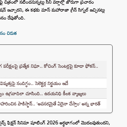
-ఫై చిత్రంలో నటించనున్నట్లు సినీ వర్గాల్లో జోరుగా ప్రచారం
ేషన్ ఇచ్చారని, ఈ కథకు మాస్ మహారాజా గ్రీన్ సిగ్నల్ ఇచ్చినట్లు
చలనం రేపుతోంది.
సం చిరుత
క్షలపై ప్రత్యేక నిఘా.. కోచింగ్ సెంటర్లపై కూడా ఫోకస్..
్తుపై సందిగ్ధం.. సెలెక్టర్ల నిర్ణయం ఇదే
ం ఉగ్రవాదిలా చూసింది.. ఉదయనిధి కీలక వ్యాఖ్యలు
హరించిన పాకిస్థాన్.. ‘అవసరమైతే ఏదైనా చేస్తాం’ అన్న భారత్
 సైన్స్ ఫిక్షన్ సినిమా షూటింగ్ 2026 అర్ధభాగంలో మొదలవుతుందని,