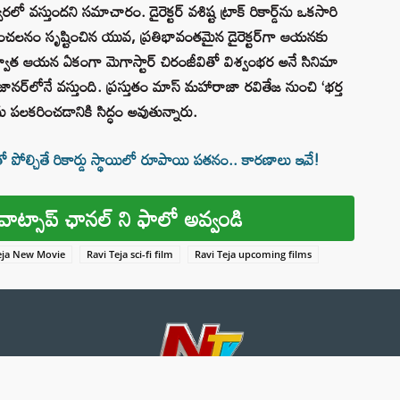
ో వస్తుందని సమాచారం. డైరెక్టర్ వశిష్ట ట్రాక్ రికార్డ్‌ను ఒకసారి
తో సంచలనం సృష్టించిన యువ, ప్రతిభావంతమైన డైరెక్టర్‌గా ఆయనకు
వాత ఆయన ఏకంగా మెగాస్టార్ చిరంజీవితో విశ్వంభర అనే సినిమా
ానర్‌లోనే వస్తుంది. ప్రస్తుతం మాస్ మహారాజా ర‌వితేజ నుంచి ‘భ‌ర్త
లను పలకరించడానికి సిద్ధం అవుతున్నారు.
 పోల్చితే రికార్డు స్థాయిలో రూపాయి పతనం.. కారణాలు ఇవే!
వాట్సాప్ ఛానల్ ని ఫాలో అవ్వండి
eja New Movie
Ravi Teja sci-fi film
Ravi Teja upcoming films