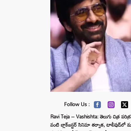
Follow Us :
Ravi Teja – Vashishta: తెలుగు చిత్ర పరిశ్రమల
వంటి బ్లాక్‌బస్టర్ సినిమా తర్వాత, టాలీవుడ్‌లో