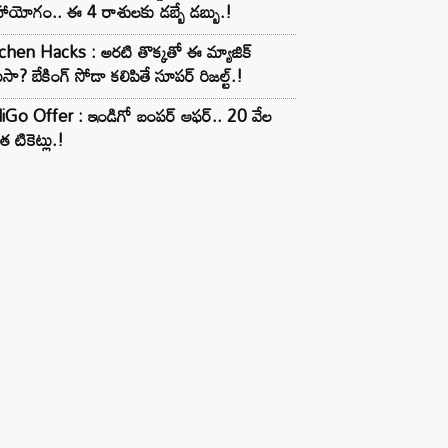
ాయోగం.. ఈ 4 రాశులకు డబ్బే డబ్బు.!
chen Hacks : అరటి తొక్కతో ఈ మ్యాజిక్
ుసా? బేకింగ్ సోడా కలిపితే సూపర్ రిజల్ట్.!
iGo Offer : ఇండిగో బంపర్ ఆఫర్.. 20 వేల
త టికెట్లు.!