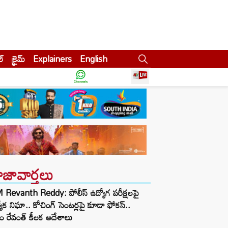
ల్
క్రైమ్
Explainers
English
ాజావార్తలు
Revanth Reddy: పోలీస్ ఉద్యోగ పరీక్షలపై
త్యేక నిఘా.. కోచింగ్ సెంటర్లపై కూడా ఫోకస్..
ం రేవంత్ కీలక ఆదేశాలు