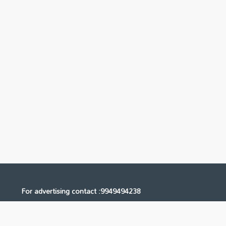
For advertising contact :9949494238
Email: digital@ntvnetwork.com