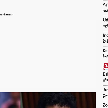
Aji
సంద
iva Ganesh
Udh
ఉగ్
Ind
పాక
Kar
హీ
ట్
Ba
జోస
Jow
ఫ్ర
Zod