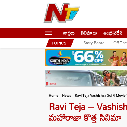
వార్తలు
సినిమాలు
ఆంధ్రప్రదేశ్
Story Board
Off Th
TOPICS
Home
News
Ravi Teja Vashishta Sci Fi Movi
Ravi Teja – Vashishta
మహారాజా కొత్త సినిమా