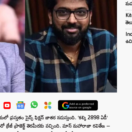
మహ
Kit
తెల
Ind
ఉచి
Add as a preferred
source on google
ో ప్రస్తుతం సైన్స్ ఫిక్షన్ జాతర నడుస్తుంది. ‘కల్కి 2898 ఏడీ’
 మరో క్రేజీ ప్రాజెక్ట్ తెరమీదకు వచ్చింది. మాస్ మహారాజా రవితేజ –