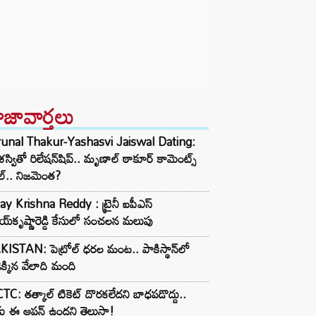
ాజావార్తలు
unal Thakur-Yashasvi Jaiswal Dating:
్వితో రిలేషన్‌షిప్.. మృణాల్ ఠాకూర్ కామెంట్స్
ల్.. నిజమెంత?
y Krishna Reddy : ట్రైనీ ఐపీఎస్
్‌కృష్ణారెడ్డి కేసులో సంచలన మలుపు
ISTAN: పెట్రోల్ ధరల మంట.. పాకిస్థాన్‌లో
్డెక్కిన వేలాది మంది
TC: తత్కాల్ టికెట్ దొరకలేదని బాధపడొద్దు..
ు ఈ ఆప్షన్ ఉందని తెలుసా!