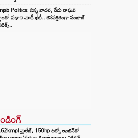
jab Politics: నిన్న బాదల్, నేడు రాఘవ్
దాలతో ప్రధాని మోడీ భేటీ.. రసవత్తరంగా పంజాబ్
టిక్స్..
రెండింగ్‌
62kmpl మైలేజ్, 150hp టర్బో ఇంజిన్‌తో
lkswagen Virtus Anniversary ఎడిషన్