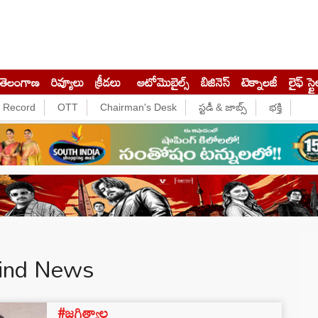
తెలంగాణ
రివ్యూలు
క్రీడలు
ఆటోమొబైల్స్
బిజినెస్‌
టెక్నాలజీ
లైఫ్ స్టై
e Record
OTT
Chairman's Desk
స్టడీ & జాబ్స్
భక్తి
ind News
#జగిత్యాల