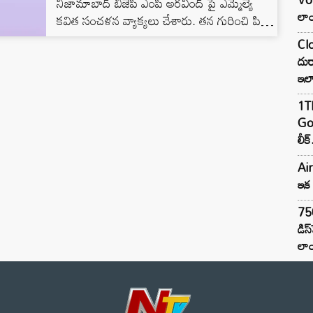
నిజామాబాద్‌ బీజేపీ ఎంపీ అరవింద్‌ పై ఎమ్మెల్యే
లాం
కవిత సంచళన వ్యాక్యలు చేశారు. తన గురించి పిచ్చి
పిచ్చిగా మాట్లాడితే చెప్పుతో కొడతా అంటూ ఫైర్‌
Clo
అయ్యారు. తనను వ్యక్తి గతంగా మాట్లాడితే
దుర
నిజామాబాద్‌ చౌరస్తాలో చెప్పుతో కొడతా అంటూ
ఇల
స్ట్రాంగ్‌ వార్నింగ్‌ ఇచ్చారు.
1TB
Goo
లీక్
Air
ఇక 
75
డిస
లాం