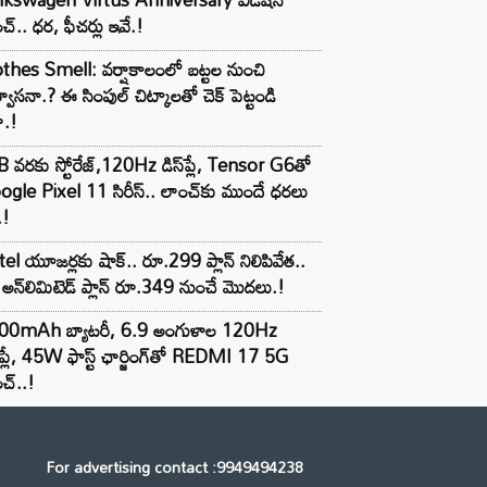
చ్.. ధర, ఫీచర్లు ఇవే.!
thes Smell: వర్షాకాలంలో బట్టల నుంచి
్వాసనా.? ఈ సింపుల్ చిట్కాలతో చెక్ పెట్టండి
ా.!
 వరకు స్టోరేజ్,120Hz డిస్‌ప్లే, Tensor G6తో
gle Pixel 11 సిరీస్.. లాంచ్⁭కు ముందే ధరలు
.!
tel యూజర్లకు షాక్.. రూ.299 ప్లాన్ నిలిపివేత..
అన్‌లిమిటెడ్ ప్లాన్ రూ.349 నుంచే మొదలు.!
00mAh బ్యాటరీ, 6.9 అంగుళాల 120Hz
్‌ప్లే, 45W ఫాస్ట్ ఛార్జింగ్‌తో REDMI 17 5G
చ్..!
For advertising contact :9949494238