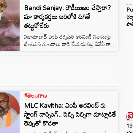
Bandi Sanjay: రౌడీయిజం చేస్తారా?
Pun
మా కార్యకర్తలు బరిలోకి దిగితే
చద్
తట్టుకోలేరు
పాలి
నిజామాబాద్ ఎంపీ ధర్మపురి అరవింద్ నివాసంపై
టీఆర్ఎస్ గూండాలు దాడి చేయడంపట్ల బీజేపీ రాష్ట్ర
అధ్యక్షులు, ఎంపీ బండి సంజయ్ తీవ్ర ఆగ్రహం
వ్యక్తం చేశారు. ప్రజాస్వామ్యబద్ధంగా ఎదుర్కొనే
దమ్ములేక భౌతిక దాడులకు దిగి రౌడీయిజం
చేస్తారా? అంటూ ప్రశ్నించారు.
#తెలంగాణ
MLC Kavitha: ఎంపీ అరవింద్ కు
ట్
స్ట్రాంగ్ వార్నింగ్.. పిచ్చి పిచ్చిగా మాట్లాడితే
చెప్పుతో కొడతా
19.
Vo