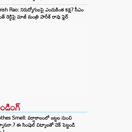
ish Rao: నిరుద్యోగులపై ఎందుకింత కక్ష? సీఎం
ంత్ రెడ్డిపై మాజీ మంత్రి హరీశ్ రావు ఫైర్
రెండింగ్‌
thes Smell: వర్షాకాలంలో బట్టల నుంచి
్వాసనా.? ఈ సింపుల్ చిట్కాలతో చెక్ పెట్టండి
ా.!