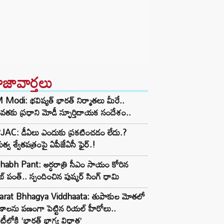
ాజావార్తలు
Modi: భవిష్యత్ భారత్ నిర్మాతలు మీరే..
తకు ప్రధాని మోడీ స్ఫూర్తిదాయక సందేశం..
JAC: డీఏలు ఎందుకు ప్రకటించడం లేదు.?
భుత్వ శ్వేతపత్రంపై ఏపీజేఏసీ ఫైర్.!
habh Pant: అర్ధరాత్రి సీఎం సాయం కోరిన
బ్ పంత్.. స్పందించిన పుష్కర్ సింగ్ ధామి
arat Bhhagya Viddhaata: తుపాకుల మోతలో
ాణాలను పణంగా పెట్టిన రియల్ హీరోలు..
టీలోకి ‘భారత్ భాగ్య విధాత’