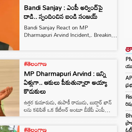
Bandi Sanjay : ఎంపీ అర్వింద్‌పై
దాడి.. స్పందించిన బండి సంజయ్‌
Bandi Sanjay React on MP
Dharmapuri Arvind Incident,. Breaking
News, Bandi Sanjay, MP Dharmapuri
త
Arvind, BJP, Etela Rajender
PM 
#తెలంగాణ
యువ
MP Dharmapuri Arvind : ఇన్ని
AP
ఏళ్లుగా.. ఆకులు పీకుతున్నారా అయ్యా
ప్ర
కొడుకులు
Ris
ఉత్తర కుమారుడు, తుపాకీ రాముడు, బుడ్డార్ ఖాన్
రిష
లను కలిపితే ఒక కేటీఆర్ అంటూ బీజేపీ ఎంపీ
Bh
ధర్మపురి అరవింద్ తీవ్ర విమర్శలు గుప్పించారు.
ప్ర
కేటీఆర్‌ పాగల్ అయిపోయిండా అని చర్చ
#తెలంగాణ
ఓటీ
జరుగుతుందని, మనిషి పిచ్చికుక్కను కలిస్తే