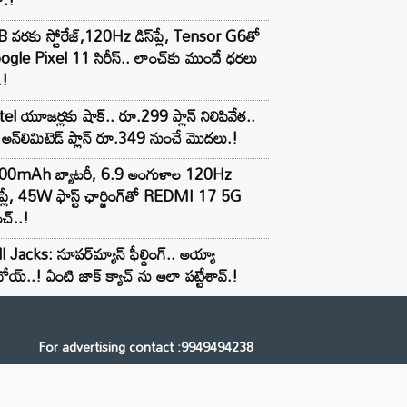
 వరకు స్టోరేజ్,120Hz డిస్‌ప్లే, Tensor G6తో
gle Pixel 11 సిరీస్.. లాంచ్⁭కు ముందే ధరలు
.!
tel యూజర్లకు షాక్.. రూ.299 ప్లాన్ నిలిపివేత..
అన్‌లిమిటెడ్ ప్లాన్ రూ.349 నుంచే మొదలు.!
00mAh బ్యాటరీ, 6.9 అంగుళాల 120Hz
్‌ప్లే, 45W ఫాస్ట్ ఛార్జింగ్‌తో REDMI 17 5G
చ్..!
l Jacks: సూపర్‌మ్యాన్ ఫీల్డింగ్.. అయ్యా
ోయ్..! ఏంటి జాక్ క్యాచ్ ను అలా పట్టేశావ్.!
For advertising contact :9949494238
Email: digital@ntvnetwork.com