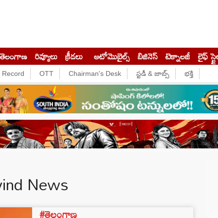
తెలంగాణ
రివ్యూలు
క్రీడలు
ఆటోమొబైల్స్
బిజినెస్‌
టెక్నాలజీ
లైఫ్ స్టై
e Record
OTT
Chairman's Desk
స్టడీ & జాబ్స్
భక్తి
vind News
#తెలంగాణ