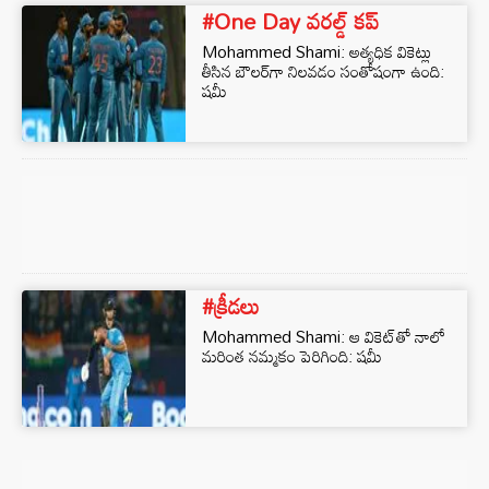
#One Day వరల్డ్ కప్
Mohammed Shami: అత్యధిక వికెట్లు
తీసిన బౌలర్‌గా నిలవడం సంతోషంగా ఉంది:
షమీ
#క్రీడలు
Mohammed Shami: ఆ వికెట్‌తో నాలో
మరింత నమ్మకం పెరిగింది: షమీ