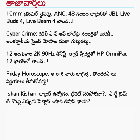
తాజావార్తలు
10mm డైనమిక్ డ్రైవర్లు, ANC, 48 గంటల బ్యాటరీతో JBL Live
Buds 4, Live Beam 4 లాంచ్..!
Cyber Crime: నకిలీ పాప్-అప్ టోల్‌ఫ్రీ నంబర్లతో బురిడీ..
అంతర్జాతీయ సైబర్ మోసాల ముఠా గుట్టురట్టు..
12 అంగుళాల 2K 90Hz డిస్‌ప్లే, క్వాడ్ స్పీకర్లతో HP OmniPad
12 భారత్‌లో లాంచ్..!
Friday Horoscope: ఆ రాశి వారు జాగ్రత్త.. తొందరపాటు
నిర్ణయాలు తీసుకోవద్దు!
Ishan Kishan: బ్యాంక్ ఉద్యోగం, క్రికెట్ సరిపోలేదా?.. పార్ట్ టైమ్
టీ కొట్టు ఎప్పుడు పెట్టావ్ ఇషాన్ కిషాన్ భాయ్‌?