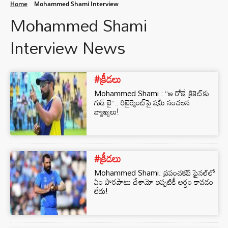
Home
Mohammed Shami Interview
Mohammed Shami
Interview News
#క్రీడలు
Mohammed Shami : “ఆ రోజే క్రికెట్‌కు
గుడ్ బై”.. రిటైర్మెంట్‌పై షమీ సంచలన
వ్యాఖ్యలు!
#క్రీడలు
Mohammed Shami: ప్రపంచకప్‌ ఫైనల్‌లో
ఏం పొరపాటు చేశామో ఇప్పటికీ అర్థం కావడం
లేదు!