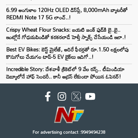
6.99 అంగుళాల 120Hz OLED డిస్‌ప్లే, 8,000mAh బ్యాటరీతో
REDMI Note 17 5G లాంచ్..!
Crispy Wheat Flour Snacks: బయటి జంక్ ఫుడ్‌కి బై..బై..
ఇంట్లోనే గోధుమపిండితో కరకరలాడే హెల్తీ స్నాక్స్ చేసేయండి ఇలా.!
Best EV Bikes: బెస్ట్ మైలేజ్, అదిరే ఫీచర్లతో రూ.1.50 లక్షలలోపు
కొనుగోలు చేయగల టాప్-5 EV బైక్‌లు ఇదిగో..!
Incredible Story: దేశవాళీ క్రికెట్‌లో 9 వేల రన్స్.. టీమిండియా
డెబ్యూలోనే హాఫ్ సెంచరీ.. కానీ అడ్రస్ లేకుండా పోయిన ఓపెనర్!
For advertising contact :9949494238