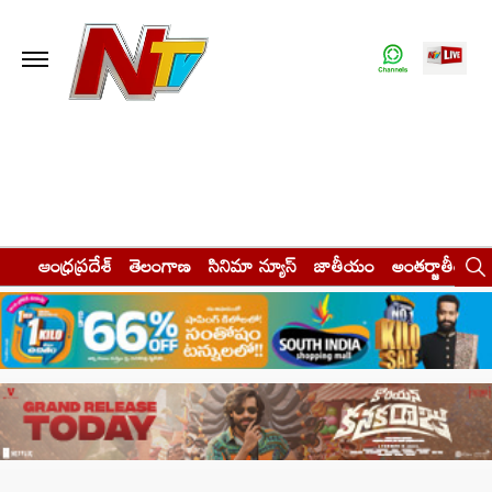
ఆంధ్రప్రదేశ్
తెలంగాణ
సినిమా న్యూస్
జాతీయం
అంతర్జాతీయం