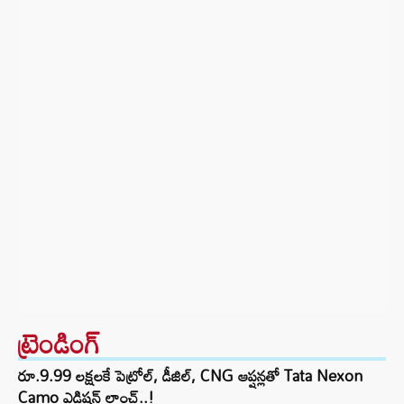
ట్రెండింగ్‌
రూ.9.99 లక్షలకే పెట్రోల్, డీజిల్, CNG ఆప్షన్లతో Tata Nexon
Camo ఎడిషన్ లాంచ్..!