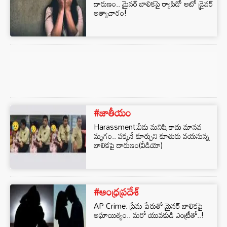
దారుణం.. మైనర్ బాలికపై ర్యాపిడో ఆటో డ్రైవర్
అత్యాచారం!
#జాతీయం
Harassment:వీడు మనిషి కాదు మానవ
మృగం.. పక్కనే కూర్చుని కూతురు వయసున్న
బాలికపై దారుణం(వీడియో)
#ఆంధ్రప్రదేశ్
AP Crime: ప్రేమ పేరుతో మైనర్ బాలికపై
అఘాయిత్యం.. మరో యువకుడి ఎంట్రీతో..!