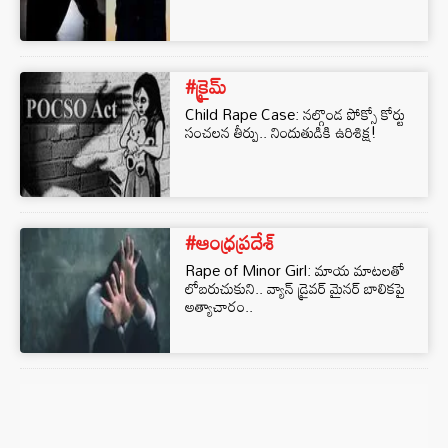
#క్రైమ్
Child Rape Case: నల్గొండ పోక్సో కోర్టు
సంచలన తీర్పు.. నిందుతుడికి ఉరిశిక్ష!
#ఆంధ్రప్రదేశ్
Rape of Minor Girl: మాయ మాటలతో
లోబరుచుకుని.. వ్యాన్ డ్రైవర్ మైనర్ బాలికపై
అత్యాచారం..