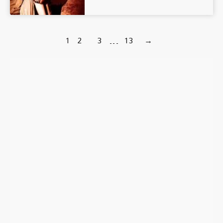
1
2
3
…
13
→