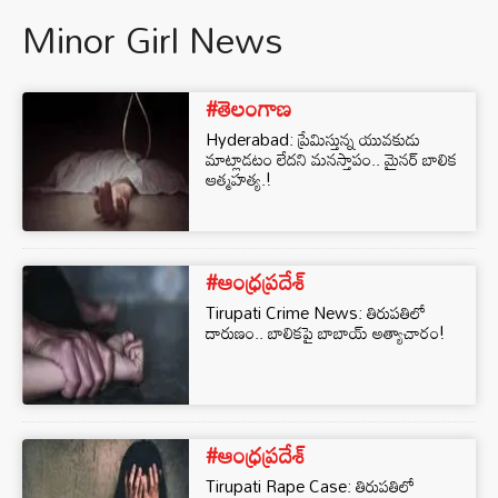
Minor Girl News
#తెలంగాణ
Hyderabad: ప్రేమిస్తున్న యువకుడు
మాట్లాడటం లేదని మనస్తాపం.. మైనర్ బాలిక
ఆత్మహత్య.!
#ఆంధ్రప్రదేశ్
Tirupati Crime News: తిరుపతిలో
దారుణం.. బాలికపై బాబాయ్ అత్యాచారం!
#ఆంధ్రప్రదేశ్
Tirupati Rape Case: తిరుపతిలో