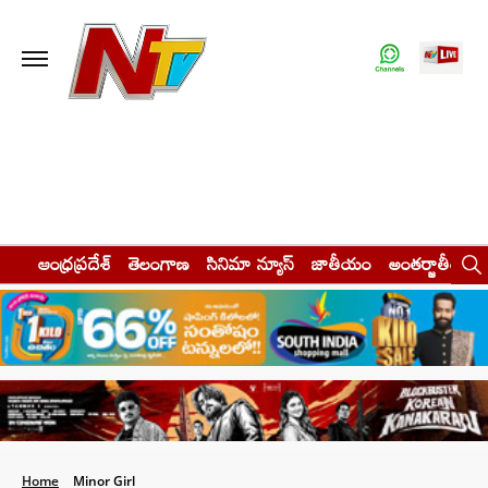
ఆంధ్రప్రదేశ్
తెలంగాణ
సినిమా న్యూస్
జాతీయం
అంతర్జాతీయం
Home
Minor Girl