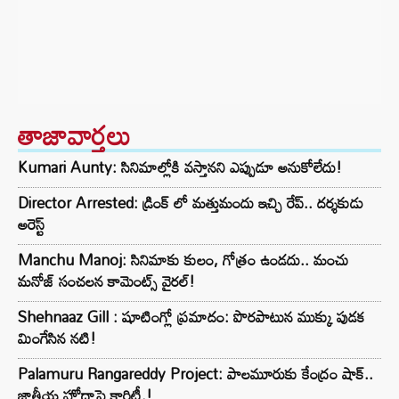
తాజావార్తలు
Kumari Aunty: సినిమాల్లోకి వస్తానని ఎప్పుడూ అనుకోలేదు!
Director Arrested: డ్రింక్ లో మత్తుమందు ఇచ్చి రేప్.. దర్శకుడు
అరెస్ట్
Manchu Manoj: సినిమాకు కులం, గోత్రం ఉండదు.. మంచు
మనోజ్ సంచలన కామెంట్స్ వైరల్!
Shehnaaz Gill : షూటింగ్లో ప్రమాదం: పొరపాటున ముక్కు పుడక
మింగేసిన నటి!
Palamuru Rangareddy Project: పాలమూరుకు కేంద్రం షాక్..
జాతీయ హోదాపై క్లారిటీ.!