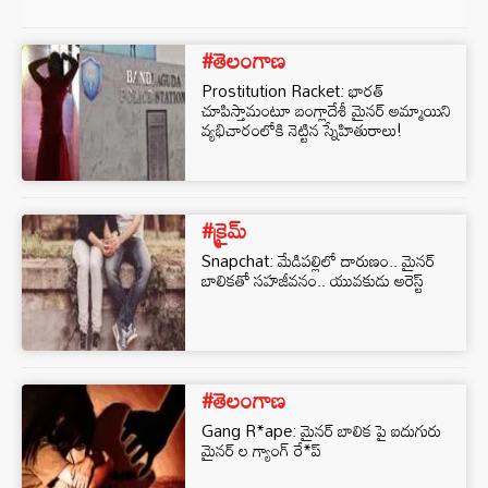
#తెలంగాణ
Prostitution Racket: భారత్
చూపిస్తామంటూ బంగ్లాదేశీ మైనర్ అమ్మాయిని
వ్యభిచారంలోకి నెట్టిన స్నేహితురాలు!
#క్రైమ్
Snapchat: మేడిపల్లిలో దారుణం.. మైనర్
బాలికతో సహజీవనం.. యువకుడు అరెస్ట్
#తెలంగాణ
Gang R*ape: మైనర్ బాలిక పై ఐదుగురు
మైనర్ ల గ్యాంగ్ రే*ప్