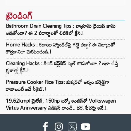
ట్రెండింగ్‌
Bathroom Drain Cleaning Tips : బాత్రూమ్ డ్రెయిన్ జామ్
అవుతోందా? ఈ 2 పదార్థాలతో చిటికెలో క్లీన్.!
Home Hacks : కడాయి హ్యాండిల్‌పై గట్టి జిడ్డా? ఈ చిట్కాలతో
కొత్తదానిలా మెరిపించండి.!
Cleaning Hacks : కిచెన్ డస్ట్‌బిన్ స్మెల్ కొడుతోందా.? ఇలా చేస్తే
క్షణాల్లో క్లీన్.!
Pressure Cooker Rice Tips: కుక్కర్‌లో అన్నం పర్ఫెక్ట్‌గా
రావాలంటే ఇదే సీక్రెట్.!
19.62kmpl మైలేజ్, 150hp టర్బో ఇంజిన్‌తో Volkswagen
Virtus Anniversary ఎడిషన్ లాంచ్.. ధర, ఫీచర్లు ఇవే.!