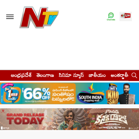
ఆంధ్రప్రదేశ్
తెలంగాణ
సినిమా న్యూస్
జాతీయం
అంతర్జాతీయం