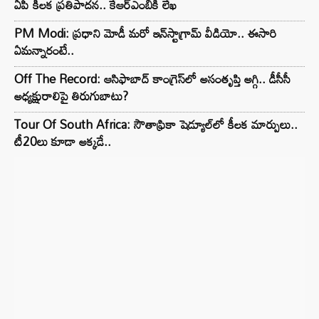
ఏపీ కీలక ప్రతిపాదన.. కేఆర్ఎంబీకి లేఖ
PM Modi: ప్రధాని మోడీ మరో ఇన్‌స్టాగ్రామ్ వీడియో.. ఈసారి
ఏమన్నారంటే..
Off The Record: ఆసిఫాబాద్ కాంగ్రెస్‌లో అసంతృప్తి అగ్గి.. డీసీసీ
అధ్యక్షురాలిపై తిరుగుబాటు?
Tour Of South Africa: సౌతాఫ్రికా షెడ్యూల్‌లో కీలక మార్పులు..
టీ20లు కూడా అక్కడే..