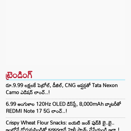
ట్రెండింగ్‌
రూ.9.99 లక్షలకే పెట్రోల్, డీజిల్, CNG ఆప్షన్లతో Tata Nexon
Camo ఎడిషన్ లాంచ్..!
6.99 అంగుళాల 120Hz OLED డిస్‌ప్లే, 8,000mAh బ్యాటరీతో
REDMI Note 17 5G లాంచ్..!
Crispy Wheat Flour Snacks: బయటి జంక్ ఫుడ్‌కి బై..బై..
ఇంట్లోనే గోధుమపిండితో కరకరలాడే హెల్తీ స్నాక్స్ చేసేయండి ఇలా.!