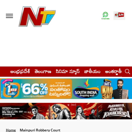
ఆంధ్రప్రదేశ్
తెలంగాణ
సినిమా న్యూస్
జాతీయం
అంతర్జాతీయం
Home
Mainpuri Robbery Court