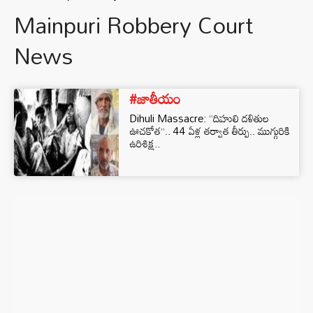
Mainpuri Robbery Court
News
#జాతీయం
Dihuli Massacre: “దిహులి దళితుల
ఊచకోత”.. 44 ఏళ్ల తర్వాత తీర్పు.. ముగ్గురికి
ఉరిశిక్ష..