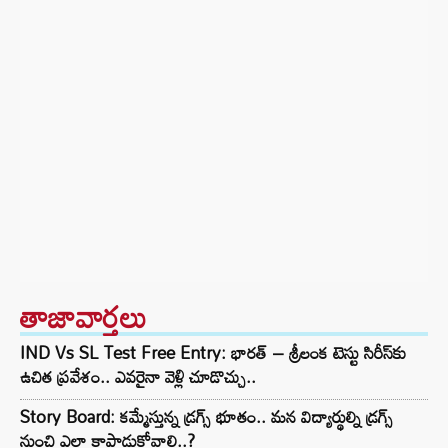
తాజావార్తలు
IND Vs SL Test Free Entry: భారత్ – శ్రీలంక టెస్టు సిరీస్‌కు
ఉచిత ప్రవేశం.. ఎవరైనా వెళ్లి చూడొచ్చు..
Story Board: కమ్మేస్తున్న డ్రగ్స్ భూతం.. మన విద్యార్థుల్ని డ్రగ్స్
నుంచి ఎలా కాపాడుకోవాలి..?