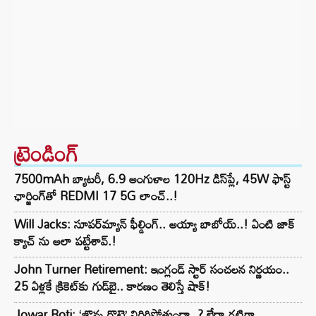
ట్రెండింగ్‌
7500mAh బ్యాటరీ, 6.9 అంగుళాల 120Hz డిస్‌ప్లే, 45W ఫాస్ట్
ఛార్జింగ్‌తో REDMI 17 5G లాంచ్..!
Will Jacks: సూపర్‌మ్యాన్ ఫీల్డింగ్.. అయ్యా బాబోయ్..! ఏంటి జాక్
క్యాచ్ ను అలా పట్టేశావ్.!
John Turner Retirement: ఇంగ్లండ్ స్టార్ సంచలన నిర్ణయం..
25 ఏళ్లకే క్రికెట్‌కు గుడ్‌బై.. కారణం తెలిస్తే షాక్!
Jowar Roti: ‘జొన్న రొట్టె’ విరిగిపోతుందా..? లేదా గట్టిగా