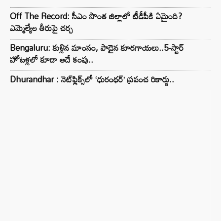
Off The Record: సీఎం సొంత జిల్లాలో టీడీపీకి ఏమైంది?
ఎమ్మెల్యేల తీరుపై చర్చ
Bengaluru: కుళ్లిన మాంసం, పాడైన కూరగాయలు..5-స్టార్
హోటళ్లలో కూడా అదే కంపు..
Dhurandhar : నెట్‌ఫ్లిక్స్‌లో ‘ధురంధర్’ ప్రపంచ రికార్డు..