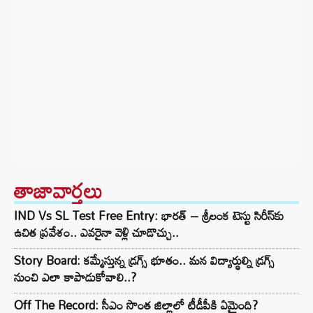
తాజావార్తలు
IND Vs SL Test Free Entry: భారత్ – శ్రీలంక టెస్టు సిరీస్‌కు
ఉచిత ప్రవేశం.. ఎవరైనా వెళ్లి చూడొచ్చు..
Story Board: కమ్మేస్తున్న డ్రగ్స్ భూతం.. మన విద్యార్థుల్ని డ్రగ్స్
నుంచి ఎలా కాపాడుకోవాలి..?
Off The Record: సీఎం సొంత జిల్లాలో టీడీపీకి ఏమైంది?