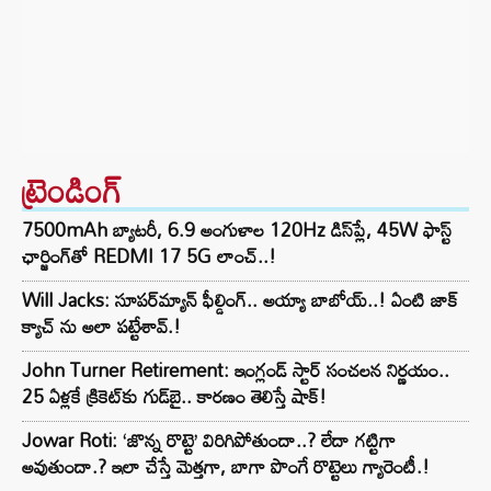
ట్రెండింగ్‌
7500mAh బ్యాటరీ, 6.9 అంగుళాల 120Hz డిస్‌ప్లే, 45W ఫాస్ట్
ఛార్జింగ్‌తో REDMI 17 5G లాంచ్..!
Will Jacks: సూపర్‌మ్యాన్ ఫీల్డింగ్.. అయ్యా బాబోయ్..! ఏంటి జాక్
క్యాచ్ ను అలా పట్టేశావ్.!
John Turner Retirement: ఇంగ్లండ్ స్టార్ సంచలన నిర్ణయం..
25 ఏళ్లకే క్రికెట్‌కు గుడ్‌బై.. కారణం తెలిస్తే షాక్!
Jowar Roti: ‘జొన్న రొట్టె’ విరిగిపోతుందా..? లేదా గట్టిగా
అవుతుందా.? ఇలా చేస్తే మెత్తగా, బాగా పొంగే రొట్టెలు గ్యారెంటీ.!