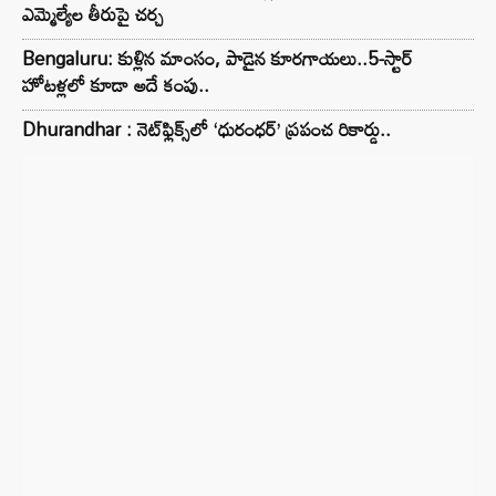
ఎమ్మెల్యేల తీరుపై చర్చ
Bengaluru: కుళ్లిన మాంసం, పాడైన కూరగాయలు..5-స్టార్
హోటళ్లలో కూడా అదే కంపు..
Dhurandhar : నెట్‌ఫ్లిక్స్‌లో ‘ధురంధర్’ ప్రపంచ రికార్డు..