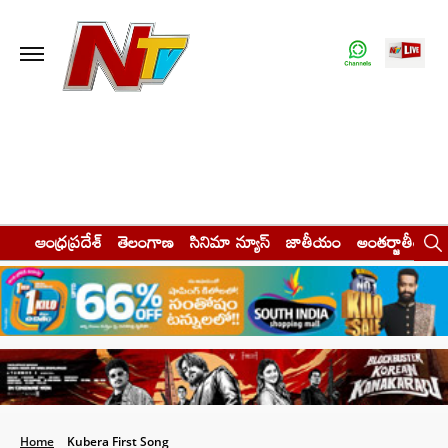
ఆంధ్రప్రదేశ్
తెలంగాణ
సినిమా న్యూస్
జాతీయం
అంతర్జాతీయం
Home
Kubera First Song