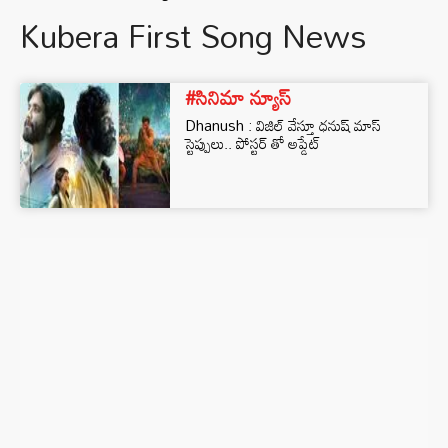
Kubera First Song News
#సినిమా న్యూస్
Dhanush : విజిల్ వేస్తూ ధనుష్ మాస్
స్టెప్పులు.. పోస్టర్ తో అప్డేట్